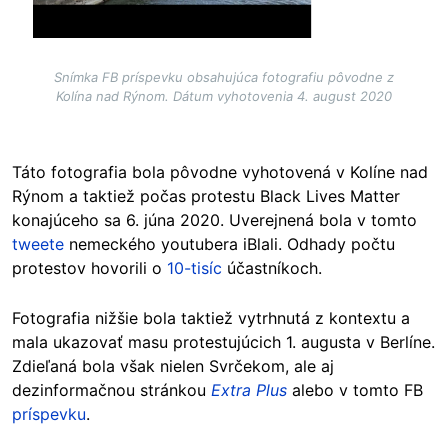
Snímka FB príspevku obsahujúca fotografiu pôvodne z
Kolína nad Rýnom. Dátum vyhotovenia 4. august 2020
Táto fotografia bola pôvodne vyhotovená v Kolíne nad
Rýnom a taktiež počas protestu Black Lives Matter
konajúceho sa 6. júna 2020. Uverejnená bola v tomto
tweete
nemeckého youtubera iBlali. Odhady počtu
protestov hovorili o
10-tisíc
účastníkoch.
Fotografia nižšie bola taktiež vytrhnutá z kontextu a
mala ukazovať masu protestujúcich 1. augusta v Berlíne.
Zdieľaná bola však nielen Svrčekom, ale aj
dezinformačnou stránkou
Extra Plus
alebo v tomto FB
príspevku
.