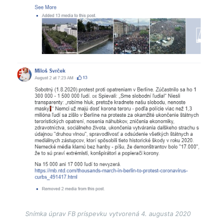
Snímka úprav FB príspevku vytvorená 4. augusta 2020