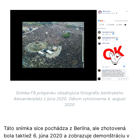
Image
Snímka FB príspevku obsahujúca fotografiu berlínskeho
Alexanderplatz z júna 2020. Dátum vyhotovenia 4. august
2020
Táto snímka síce pochádza z Berlína, ale zhotovená
bola taktiež 6. júna 2020 a zobrazuje demonštráciu v