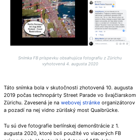
Snímka FB príspevku obsahujúca fotografiu z Zürichu
vyhotovená 4. augusta 2020
Táto snímka bola v skutočnosti zhotovená 10. augusta
2019 počas technopárty Street Parade vo švajčiarskom
Zürichu. Zavesená je na
webovej stránke
organizátorov
a pozadí na nej vidno zürišský most Quaibrücke.
Tu sú dve fotografie berlínskej demonštrácie z 1.
augusta 2020, ktoré boli použité vo viacerých FB