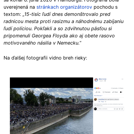
uverejnená na
stránkach organizátorov
pochodu s
textom: „
15-tisíc ľudí dnes demonštrovalo pred
radnicou mesta proti rasizmu a náhodnému zabíjaniu
ľudí políciou. Pokľakli a so zdvihnutou päsťou si
pripomenuli Georgea Floyda ako aj obete rasovo
motivovaného násilia v Nemecku.
“
Na ďalšej fotografii vidno breh rieky:
Image