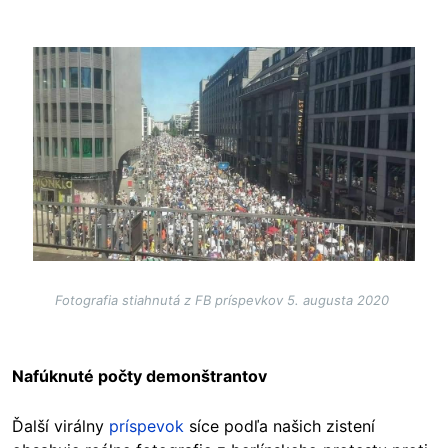
Image
Fotografia stiahnutá z FB príspevkov 5. augusta 2020
Nafúknuté počty demonštrantov
Ďalší virálny
príspevok
síce podľa našich zistení