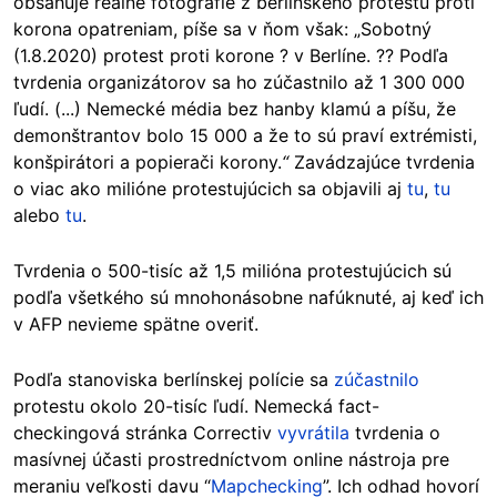
obsahuje reálne fotografie z berlínskeho protestu proti
korona opatreniam, píše sa v ňom však: „Sobotný
(1.8.2020) protest proti korone ? v Berlíne. ?? Podľa
tvrdenia organizátorov sa ho zúčastnilo až 1 300 000
ľudí. (...) Nemecké média bez hanby klamú a píšu, že
demonštrantov bolo 15 000 a že to sú praví extrémisti,
konšpirátori a popierači korony.
“
Zavádzajúce tvrdenia
o viac ako milióne protestujúcich sa objavili aj
tu
,
tu
alebo
tu
.
Tvrdenia o 500-tisíc až 1,5 milióna protestujúcich sú
podľa všetkého sú mnohonásobne nafúknuté, aj keď ich
v AFP nevieme spätne overiť.
Podľa stanoviska berlínskej polície sa
zúčastnilo
protestu okolo 20-tisíc ľudí. Nemecká fact-
checkingová stránka Correctiv
vyvrátila
tvrdenia o
masívnej účasti prostredníctvom online nástroja pre
meraniu veľkosti davu “
Mapchecking
”. Ich odhad hovorí