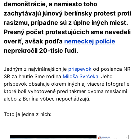
demonštrácie, a namiesto toho
zachytávajú júnový berlínsky protest proti
rasizmu, prípadne sú z úplne iných miest.
Presný počet protestujúcich sme nevedeli
overiť, avšak podľa
nemeckej polície
neprekročil 20-tisíc ľudí.
Jedným z najvirálnejších je
príspevok
od poslanca NR
SR za hnutie Sme rodina
Miloša Svrčeka
. Jeho
príspevok obsahuje okrem iných aj viaceré fotografie,
ktoré boli vyhotovené pred takmer dvoma mesiacmi
alebo z Berlína vôbec nepochádzajú.
Toto je jedna z nich:
Image