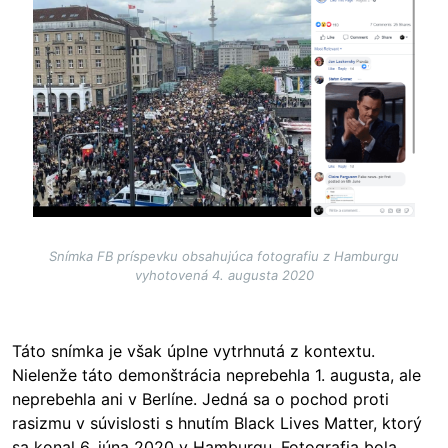
Snímka FB príspevku obsahujúca fotografiu z Hamburgu
vyhotovená 4. augusta 2020
Táto snímka je však úplne vytrhnutá z kontextu.
Nielenže táto demonštrácia neprebehla 1. augusta, ale
neprebehla ani v Berlíne. Jedná sa o pochod proti
rasizmu v súvislosti s hnutím Black Lives Matter, ktorý
sa konal 6. júna 2020 v Hamburgu. Fotografia bola