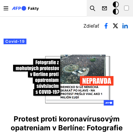
Skočiť na hlavný obsah
Tmavý
Fakty
Search
režim
Primárne karty
Zdieľať
Covid-19
Protest proti koronavírusovým
opatreniam v Berlíne: Fotografie