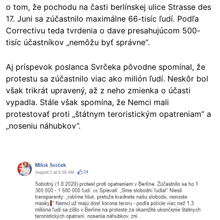
o tom, že pochodu na časti berlínskej ulice Strasse des
17. Juni sa zúčastnilo maximálne 66-tisíc ľudí. Podľa
Correctivu teda tvrdenia o dave presahujúcom 500-
tisíc účastníkov „nemôžu byť správne“.
Aj príspevok poslanca Svrčeka pôvodne spomínal, že
protestu sa zúčastnilo viac ako milión ľudí. Neskôr bol
však trikrát upravený, až z neho zmienka o účasti
vypadla. Stále však spomína, že Nemci mali
protestovať proti „štátnym teroristickým opatreniam” a
„noseniu náhubkov”.
Image