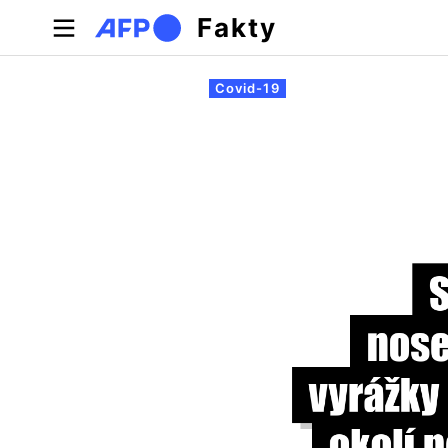
Skočiť na hlavný obsah
Fakty
Primárne karty
Covid-19