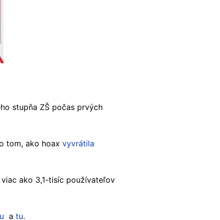
ého stupňa ZŠ počas prvých
Po tom, ako hoax
vyvrátila
iac ako 3,1-tisíc používateľov
tu
a
tu
.