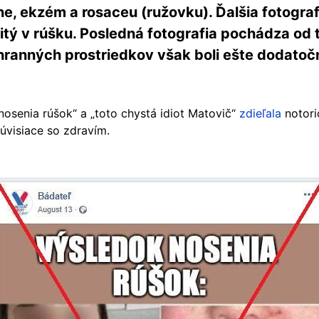
ne, ekzém a rosaceu (ružovku). Ďalšia fotograf
itý v rúšku. Posledná fotografia pochádza od 
ochranných prostriedkov však boli ešte dodato
osenia rúšok“ a „toto chystá idiot Matovič“
zdieľala
notori
úvisiace so zdravím.