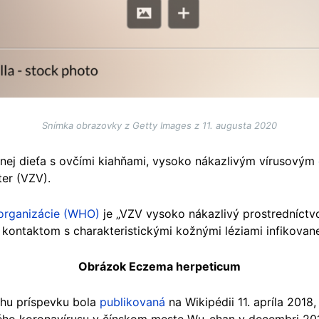
Snímka obrazovky z Getty Images z 11. augusta 2020
 nej dieťa s ovčími kiahňami, vysoko nákazlivým vírusovým
ter (VZV).
 organizácie (WHO)
je „VZV vysoko nákazlivý prostredníctv
kontaktom s charakteristickými kožnými léziami infikovane
Obrázok Eczema herpeticum
hu príspevku bola
publikovaná
na Wikipédii 11. apríla 2018,