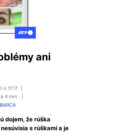
oblémy ani
 o 11:17
za 4 min
 BARCA
ajú dojem, že rúška
 nesúvisia s rúškami a je