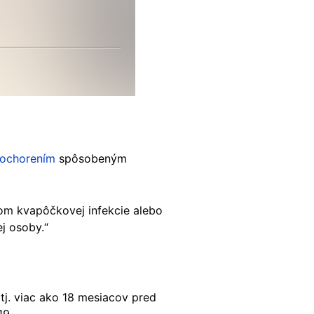
ochorením
spôsobeným
om kvapôčkovej infekcie alebo
j osoby.“
 tj. viac ako 18 mesiacov pred