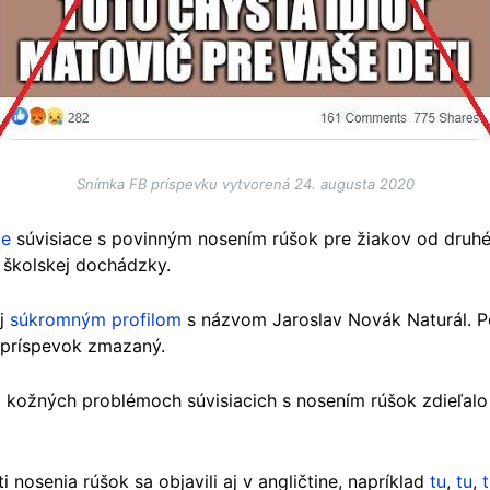
Snímka FB príspevku vytvorená 24. augusta 2020
ie
súvisiace s povinným nosením rúšok pre žiakov od druh
školskej dochádzky.
aj
súkromným profilom
s názvom Jaroslav Novák Naturál. 
y príspevok zmazaný.
 kožných problémoch súvisiacich s nosením rúšok zdieľalo v
 nosenia rúšok sa objavili aj v angličtine, napríklad
tu
,
tu
,