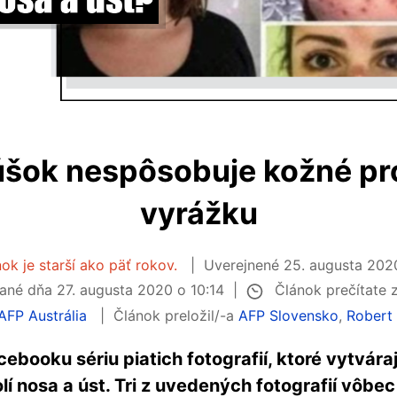
úšok nespôsobuje kožné pr
vyrážku
ok je starší ako päť rokov.
Uverejnené
25. augusta 2020
Článok prečítate 
vané dňa
27. augusta 2020 o 10:14
AFP Austrália
Článok preložil/-a
AFP Slovensko
,
Robert
acebooku sériu piatich fotografií, ktoré vytvár
í nosa a úst. Tri z uvedených fotografií vôbec