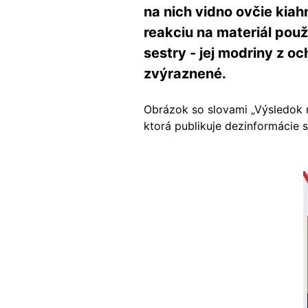
na nich vidno ovčie kiah
reakciu na materiál použ
sestry - jej modriny z 
zvýraznené.
Obrázok so slovami „Výsledok n
ktorá publikuje dezinformácie s
Image