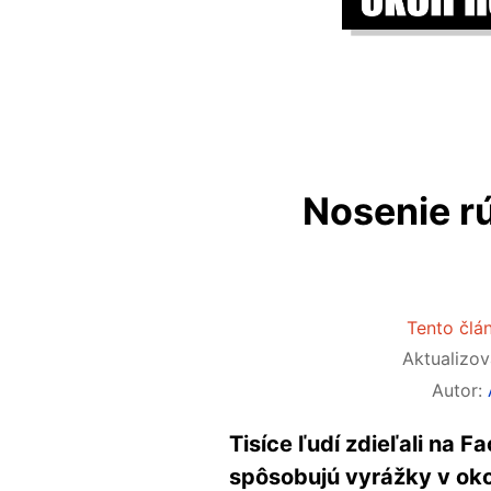
Nosenie r
Tento člán
Aktualizo
Autor:
Tisíce ľudí zdieľali na F
spôsobujú vyrážky v okol