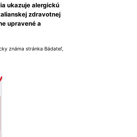
ia ukazuje alergickú
talianskej zdravotnej
čne upravené a
cky známa stránka Bádateľ,