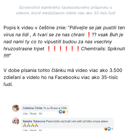
Screenshot klamlivého facebookového príspevku s
videom, ktoré medzičasom videlo viac ako 33-tisíc ľudí
Popis k videu v češtine znie: “
Pdivejte se jak pustili ten
virus na lidi , A tvari se ze nas chrani
❗??
vsak Buh je
nad nami ty co to vipustilI budou za nas vsechny
hruzostrasne trpet
❗❗❗❗❗❗
Chemtrails: Spiknuti
!!!!!
”
V dobe písania tohto článku má video viac ako 3.500
zdieľaní a videlo ho na Facebooku viac ako 35-tisíc
ľudí.
Image