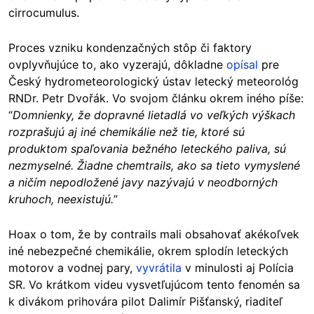
cirrocumulus.
Proces vzniku kondenzačných stôp či faktory
ovplyvňujúce to, ako vyzerajú, dôkladne
opísal
pre
Český hydrometeorologický ústav letecký meteorológ
RNDr. Petr Dvořák. Vo svojom článku okrem iného píše:
“
Domnienky, že dopravné lietadlá vo veľkých výškach
rozprašujú aj iné chemikálie než tie, ktoré sú
produktom spaľovania bežného leteckého paliva, sú
nezmyselné. Žiadne chemtrails, ako sa tieto vymyslené
a ničím nepodložené javy nazývajú v neodborných
kruhoch, neexistujú.
”
Hoax o tom, že by contrails mali obsahovať akékoľvek
iné nebezpečné chemikálie, okrem splodín leteckých
motorov a vodnej pary,
vyvrátila
v minulosti aj Polícia
SR. Vo krátkom videu vysvetľujúcom tento fenomén sa
k divákom prihovára pilot Dalimír Pišťanský, riaditeľ