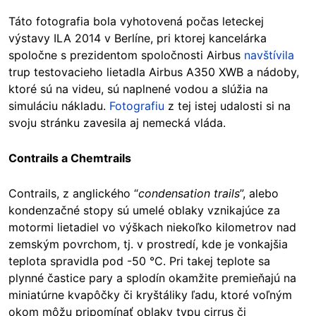
Táto fotografia bola vyhotovená počas leteckej
výstavy ILA 2014 v Berlíne, pri ktorej kancelárka
spoločne s prezidentom spoločnosti Airbus
navštívila
trup testovacieho lietadla Airbus A350 XWB a nádoby,
ktoré sú na videu, sú naplnené vodou a slúžia na
simuláciu nákladu.
Fotografiu
z tej istej udalosti si na
svoju stránku zavesila aj nemecká vláda.
Contrails a Chemtrails
Contrails, z anglického “
condensation trails
”, alebo
kondenzačné stopy sú umelé oblaky vznikajúce za
motormi lietadiel vo výškach niekoľko kilometrov nad
zemským povrchom, tj. v prostredí, kde je vonkajšia
teplota spravidla pod -50 °C. Pri takej teplote sa
plynné častice pary a splodín okamžite premieňajú na
miniatúrne kvapôčky či kryštáliky ľadu, ktoré voľným
okom môžu pripomínať oblaky typu cirrus či