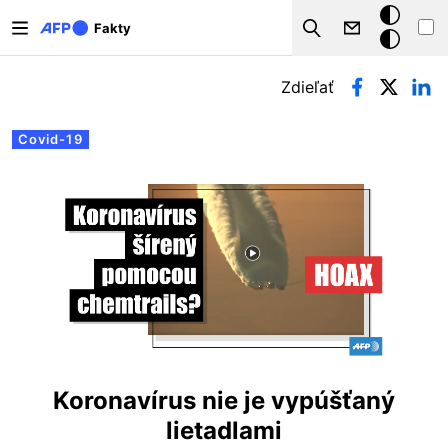
Skočiť na hlavný obsah
Tmavý
Fakty
Search
režim
Primárne karty
Zdieľať
Covid-19
Koronavírus nie je vypúšťaný
lietadlami