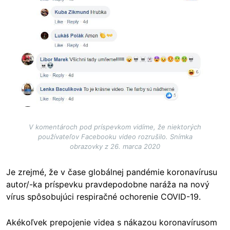
V komentároch pod príspevkom vidíme, že niektorých
používateľov Facebooku video rozrušilo. Snímka
obrazovky z 26. marca 2020
Je zrejmé, že v čase globálnej pandémie koronavírusu
autor/-ka príspevku pravdepodobne naráža na nový
vírus spôsobujúci respiračné ochorenie COVID-19.
Akékoľvek prepojenie videa s nákazou koronavírusom