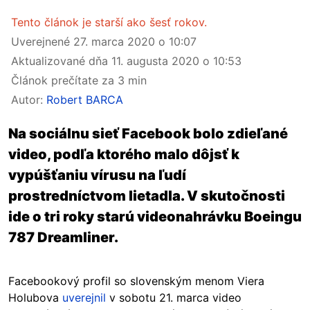
Tento článok je starší ako šesť rokov.
Uverejnené
27. marca 2020 o 10:07
Aktualizované dňa
11. augusta 2020 o 10:53
Článok prečítate za 3 min
Autor:
Robert BARCA
Na sociálnu sieť Facebook bolo zdieľané
video, podľa ktorého malo dôjsť k
vypúšťaniu vírusu na ľudí
prostredníctvom lietadla. V skutočnosti
ide o tri roky starú videonahrávku Boeingu
787 Dreamliner.
Facebookový profil so slovenským menom Viera
Holubova
uverejnil
v sobotu 21. marca video