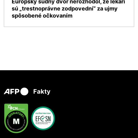
Európsky súdny dvor nerozhodol, že lekári
sú „trestnoprávne zodpovední“ za ujmy
spôsobené očkovaním
Fakty