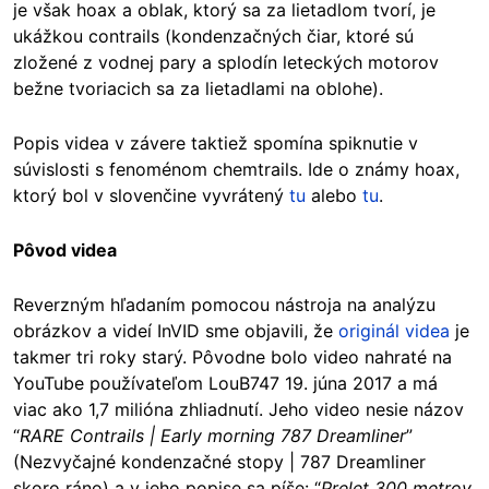
je však hoax a oblak, ktorý sa za lietadlom tvorí, je
ukážkou contrails (kondenzačných čiar, ktoré sú
zložené z vodnej pary a splodín leteckých motorov
bežne tvoriacich sa za lietadlami na oblohe).
Popis videa v závere taktiež spomína spiknutie v
súvislosti s fenoménom chemtrails. Ide o známy hoax,
ktorý bol v slovenčine vyvrátený
tu
alebo
tu
.
Pôvod videa
Reverzným hľadaním pomocou nástroja na analýzu
obrázkov a videí InVID sme objavili, že
originál videa
je
takmer tri roky starý. Pôvodne bolo video nahraté na
YouTube používateľom LouB747 19. júna 2017 a má
viac ako 1,7 milióna zhliadnutí. Jeho video nesie názov
“
RARE Contrails | Early morning 787 Dreamliner
”
(Nezvyčajné kondenzačné stopy | 787 Dreamliner
skoro ráno) a v jeho popise sa píše: “
Prelet 300 metrov