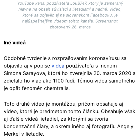
YouTube kanál používateľa LouB747, ktorý je zameraný
hlavne na obsah súvisiaci s lietadlami a hadmi. Video,
ktoré sa objavilo aj na slovenskom Facebooku, je
najúspešnejším videom tohto kanála. Screenshot
zhotovený 26. marca
Iné videá
Obdobné tvrdenie s rozprašovaním koronavírusu sa
objavilo aj v popise
videa
používateľa s menom
Simona Sarayova, ktorá ho zverejnila 20. marca 2020 a
zdieľalo ho viac ako 1100 ľudí. Témou videa samotného
je opäť fenomén chemtrails.
Toto druhé video je montážou, pričom obsahuje aj
video, ktoré je predmetom tohto článku. Obsahuje však
aj ďalšie videá lietadiel, za ktorými sa tvoria
kondenzačné čiary, a okrem iného aj fotografiu Angely
Merkel v lietadle.