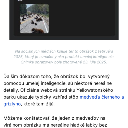
Na sociálnych médiách koluje tento obrázok z februára
2025, ktorý je označený ako produkt umelej inteligencie.
Snímka obrazovky bola zhotovená 23. júla 2025.
Ďalším dôkazom toho, že obrázok bol vytvorený
pomocou umelej inteligencie, sú niektoré nereálne
detaily. Oficiálna webová stránku Yellowstonského
parku ukazuje typický vzhľad stôp
medveďa čierneho a
grizlyho
, ktoré tam žijú.
Môžeme konštatovať, že jeden z medveďov na
virálnom obrázku má nereálne hladké labky bez