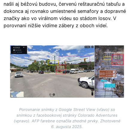
našli aj béžovú budovu, červenú reštauračnú tabuľu a
dokonca aj rovnako umiestnené semafory a dopravné
značky ako vo virálnom videu so stádom losov. V
porovnaní nižšie vidíme zábery z oboch videí.
Image
Porovnanie snímky z Google Street View (vľavo) so
snímkou z facebookovej stránky Colorado Adventures
(vpravo). AFP farebne označila zhodné prvky. Zhotovené
6. augusta 2025.