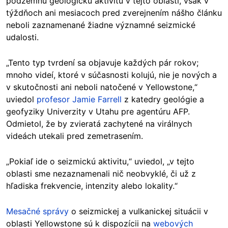
podzemnú geologickú aktivitu v tejto oblasti, však v
týždňoch ani mesiacoch pred zverejnením nášho článku
neboli zaznamenané žiadne významné seizmické
udalosti.
„Tento typ tvrdení sa objavuje každých pár rokov;
mnoho videí, ktoré v súčasnosti kolujú, nie je nových a
v skutočnosti ani neboli natočené v Yellowstone,“
uviedol
profesor Jamie Farrell
z katedry geológie a
geofyziky Univerzity v Utahu pre agentúru AFP.
Odmietol, že by zvieratá zachytené na virálnych
videách utekali pred zemetrasením.
„Pokiaľ ide o seizmickú aktivitu,“ uviedol, „v tejto
oblasti sme nezaznamenali nič neobvyklé, či už z
hľadiska frekvencie, intenzity alebo lokality.“
Mesačné správy
o seizmickej a vulkanickej situácii v
oblasti Yellowstone sú k dispozícii na
webových