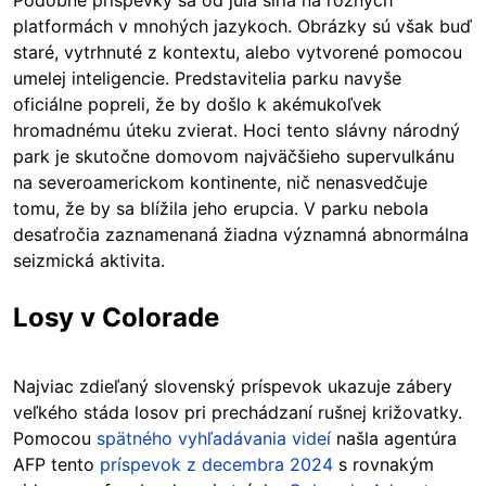
Podobné príspevky sa od júla šíria na rôznych
platformách v mnohých jazykoch. Obrázky sú však buď
staré, vytrhnuté z kontextu, alebo vytvorené pomocou
umelej inteligencie. Predstavitelia parku navyše
oficiálne popreli, že by došlo k akémukoľvek
hromadnému úteku zvierat. Hoci tento slávny národný
park je skutočne domovom najväčšieho supervulkánu
na severoamerickom kontinente, nič nenasvedčuje
tomu, že by sa blížila jeho erupcia. V parku nebola
desaťročia zaznamenaná žiadna významná abnormálna
seizmická aktivita.
Losy v Colorade
Najviac zdieľaný slovenský príspevok ukazuje zábery
veľkého stáda losov pri prechádzaní rušnej križovatky.
Pomocou
spätného vyhľadávania videí
našla agentúra
AFP tento
príspevok z decembra 2024
s rovnakým