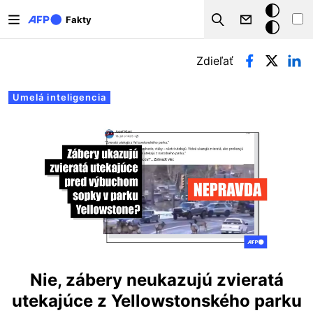
Skočiť na hlavný obsah
Tmavý
Fakty
Search
režim
Primárne karty
Zdieľať
Umelá inteligencia
Nie, zábery neukazujú zvieratá
utekajúce z Yellowstonského parku