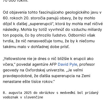
70 000 rokmi.
Od objavenia tohto fascinujúceho geologického javu v
60. rokoch 20. storočia panujú obavy, že by mohlo
dôjsť k ďalšej „supererupcii“, ktorá by mohla mať ničivé
následky. Mohla by totiž vyvrhnúť do vzduchu miliardy
ton popola, čo by ohrozilo ľudstvo. Odborníci však
tvrdia, že nič nenasvedčuje tomu, že by k niečomu
takému malo v dohľadnej dobe prísť.
„Yellowstone nie je dnes o nič bližšie k erupcii ako
včera,“ povedal agentúre AFP
David Pyle
, profesor
geovedy na Oxfordskej univerzite. „Je veľmi
pravdepodobné, že ďalšia supererupcia na Zemi
nenastane ešte tisíce rokov.“
8. augusta 2025 do obrázkov s medveďmi bol pridaný 
vodoznak v slovenčine