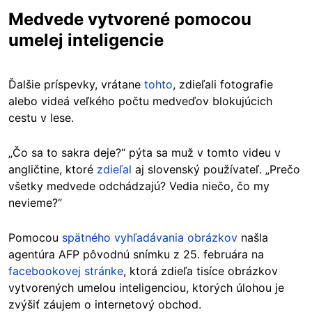
Medvede vytvorené pomocou
umelej inteligencie
Ďalšie príspevky, vrátane
tohto
, zdieľali fotografie
alebo videá veľkého počtu medveďov blokujúcich
cestu v lese.
„Čo sa to sakra deje?“ pýta sa muž v tomto videu v
angličtine, ktoré
zdieľal
aj slovenský používateľ. „Prečo
všetky medvede odchádzajú? Vedia niečo, čo my
nevieme?“
Pomocou
spätného vyhľadávania obrázkov
našla
agentúra AFP pôvodnú snímku z 25. februára na
facebookovej stránke
, ktorá zdieľa tisíce obrázkov
vytvorených umelou inteligenciou, ktorých úlohou je
zvýšiť záujem o internetový obchod.