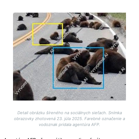
Image
Detail obrázku šíreného na sociálnych sieťach. Snímka
obrazovky zhotovená 23. júla 2025. Farebné označenie a
vodoznak pridala agentúra AFP.