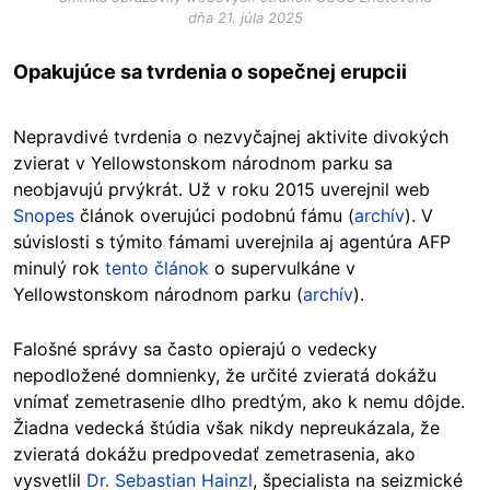
dňa 21. júla 2025
Opakujúce sa tvrdenia o sopečnej erupcii
Nepravdivé tvrdenia o nezvyčajnej aktivite divokých
zvierat v Yellowstonskom národnom parku sa
neobjavujú prvýkrát. Už v roku 2015 uverejnil web
Snopes
článok overujúci podobnú fámu (
archív
). V
súvislosti s týmito fámami uverejnila aj agentúra AFP
minulý rok
tento článok
o supervulkáne v
Yellowstonskom národnom parku (
archív
).
Falošné správy sa často opierajú o vedecky
nepodložené domnienky, že určité zvieratá dokážu
vnímať zemetrasenie dlho predtým, ako k nemu dôjde.
Žiadna vedecká štúdia však nikdy nepreukázala, že
zvieratá dokážu predpovedať zemetrasenia, ako
vysvetlil
Dr. Sebastian Hainzl
, špecialista na seizmické