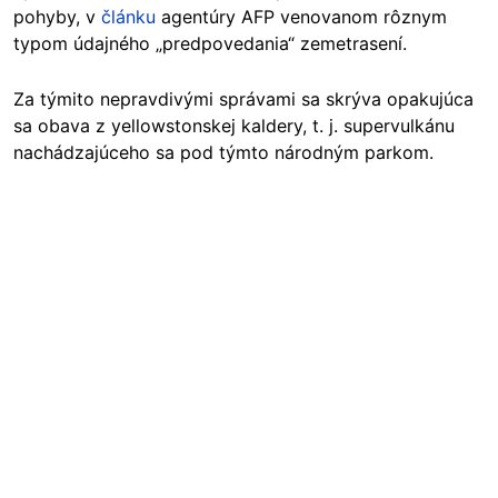
pohyby, v
článku
agentúry AFP venovanom rôznym
typom údajného „predpovedania“ zemetrasení.
Za týmito nepravdivými správami sa skrýva opakujúca
sa obava z yellowstonskej kaldery, t. j. supervulkánu
nachádzajúceho sa pod týmto národným parkom.