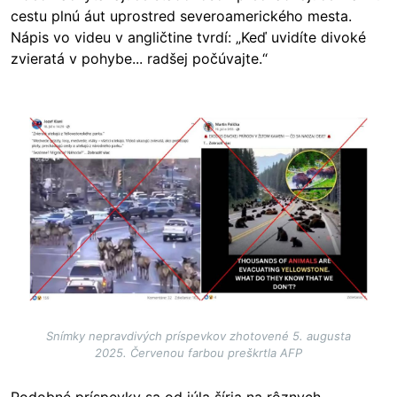
cestu plnú áut uprostred severoamerického mesta.
Nápis vo videu v angličtine tvrdí: „Keď uvidíte divoké
zvieratá v pohybe... radšej počúvajte.“
Image
Snímky nepravdivých príspevkov zhotovené 5. augusta
2025. Červenou farbou preškrtla AFP