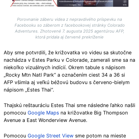
Porovnanie záberu videa z nepravdivého príspevku na
Facebooku so záberom z facebookovej stránky Colorado
Adventures. Zhotovené 7. augusta 2025 agentúrou AFP,
ktorá pridala aj červené prekríženie
Aby sme potvrdili, že križovatka vo videu sa skutočne
nachádza v Estes Parku v Colorade, zamerali sme sa na
niekoľko vizuálnych indícií. Okrem tabule s nápisom
„Rocky Mtn Natl Park“ a označením ciest 34 a 36 si
AFP všimla aj veľkú béžovú budovu s červeno-bielym
nápisom „Estes Thai“.
Thajskú reštauráciu Estes Thai sme následne ľahko našli
pomocou
Google Maps
na križovatke Big Thompson
Avenue a East Wonderview Avenue.
Pomocou
Google Street View
sme potom na mieste