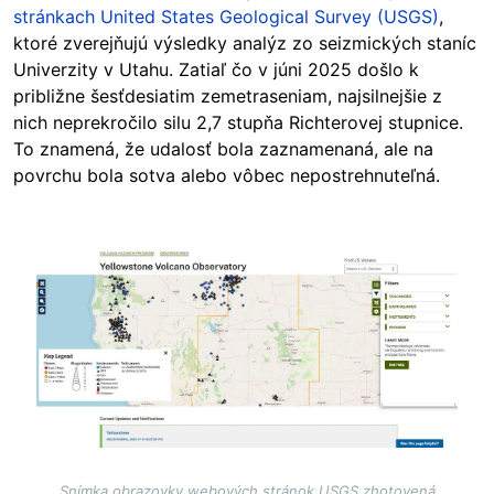
stránkach United States Geological Survey (USGS)
,
ktoré zverejňujú výsledky analýz zo seizmických staníc
Univerzity v Utahu. Zatiaľ čo v júni 2025 došlo k
približne šesťdesiatim zemetraseniam, najsilnejšie z
nich neprekročilo silu 2,7 stupňa Richterovej stupnice.
To znamená, že udalosť bola zaznamenaná, ale na
povrchu bola sotva alebo vôbec nepostrehnuteľná.
Image
Snímka obrazovky webových stránok USGS zhotovená