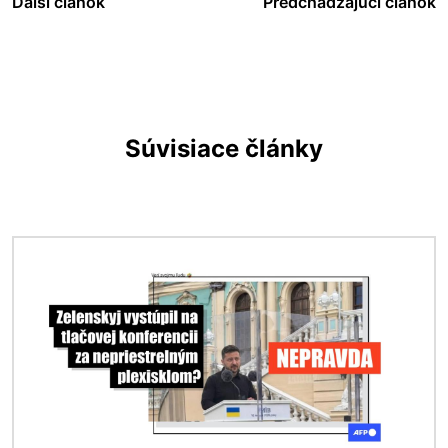
Ďalší článok
Predchádzajúci článok
Súvisiace články
Obrázok