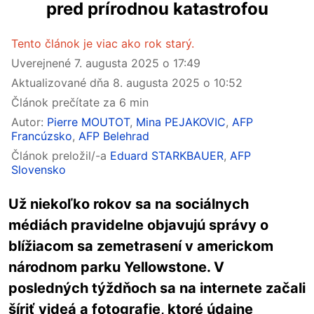
pred prírodnou katastrofou
Tento článok je viac ako rok starý.
Uverejnené
7. augusta 2025 o 17:49
Aktualizované dňa
8. augusta 2025 o 10:52
Článok prečítate za 6 min
Autor:
Pierre MOUTOT
,
Mina PEJAKOVIC
,
AFP
Francúzsko
,
AFP Belehrad
Článok preložil/-a
Eduard STARKBAUER
,
AFP
Slovensko
Už niekoľko rokov sa na sociálnych
médiách pravidelne objavujú správy o
blížiacom sa zemetrasení v americkom
národnom parku Yellowstone. V
posledných týždňoch sa na internete začali
šíriť videá a fotografie, ktoré údajne