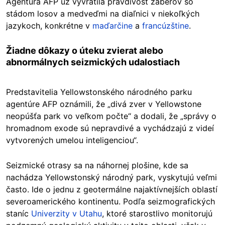
Agentúra AFP už vyvrátila pravdivosť záberov so
stádom losov a medveďmi na diaľnici v niekoľkých
jazykoch, konkrétne v
maďarčine
a
francúzštine
.
Žiadne dôkazy o úteku zvierat alebo
abnormálnych seizmických udalostiach
Predstavitelia Yellowstonského národného parku
agentúre AFP oznámili, že „divá zver v Yellowstone
neopúšťa park vo veľkom počte“ a dodali, že „správy o
hromadnom exode sú nepravdivé a vychádzajú z videí
vytvorených umelou inteligenciou“.
Seizmické otrasy sa na náhornej plošine, kde sa
nachádza Yellowstonský národný park, vyskytujú veľmi
často. Ide o jednu z geotermálne najaktívnejších oblastí
severoamerického kontinentu. Podľa seizmografických
staníc
Univerzity v Utahu
, ktoré starostlivo monitorujú