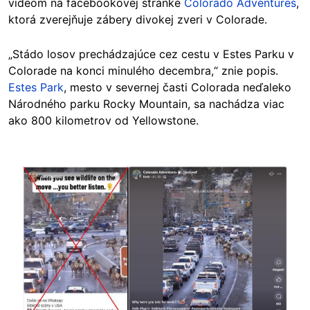
videom na facebookovej stránke
Colorado Adventures
,
ktorá zverejňuje zábery divokej zveri v Colorade.
„Stádo losov prechádzajúce cez cestu v Estes Parku v
Colorade na konci minulého decembra,“ znie popis.
Estes Park
, mesto v severnej časti Colorada neďaleko
Národného parku Rocky Mountain, sa nachádza viac
ako 800 kilometrov od Yellowstone.
Image