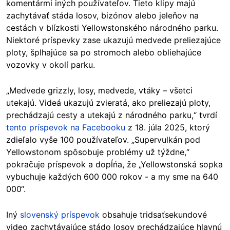
komentármi iných používateľov. Tieto klipy majú
zachytávať stáda losov, bizónov alebo jeleňov na
cestách v blízkosti Yellowstonského národného parku.
Niektoré príspevky zase ukazujú medvede preliezajúce
ploty, šplhajúce sa po stromoch alebo obliehajúce
vozovky v okolí parku.
„Medvede grizzly, losy, medvede, vtáky – všetci
utekajú. Videá ukazujú zvieratá, ako preliezajú ploty,
prechádzajú cesty a utekajú z národného parku,“
tvrdí
tento príspevok na Facebooku
z 1
8. júla 2025, ktorý
zdieľalo vyše 100 používateľov. „Supervulkán pod
Yellowstonom spôsobuje problémy už týždne,“
pokračuje príspevok a dopĺńa, že „Yellowstonská sopka
vybuchuje každých 600 000 rokov - a my sme na 640
000“.
Iný
slovenský príspevok
obsahuje tridsaťsekundové
video zachytávajúce stádo losov prechádzajúce hlavnú