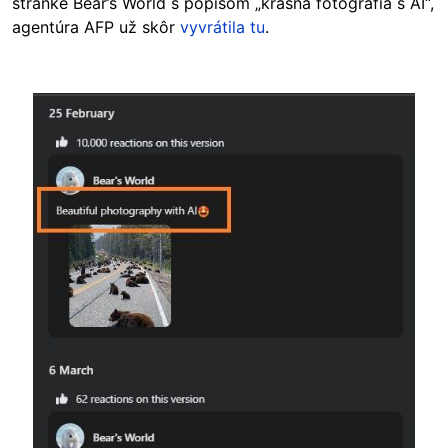
stránke Bear’s World s popisom „krásna fotografia s AI“,
agentúra AFP už skôr
vyvrátila tu
.
Image