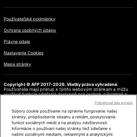
Používateľské podmienky
Ochrana osobných údajov
Právne údaje
Nastavenia Cookies
Mapa stránky
Copyright © AFP 2017-2026. Všetky práva vyhradené.
Používatelia majú prístup k týmto webovým stránkam a môžu
využívať funkcie zdieľania dostupné pre osobné, súkromné a
nekomerčné účely. Akékoľvek iné použitie, najmä akákoľvek
Pokračovať bez prijatia
reprodukcia, komunikácia pre verejnosť alebo distribúcia
obsahu tejto webovej stránky, či už v celku alebo čiastočne, na
Súbory cookie používame na správne fungovanie našej
akékoľvek iné účely a/alebo akýmkoľvek iným spôsobom, bez
stránky, prispôsobenie obsahu a reklám, poskytovanie
osobitnej licenčnej zmluvy podpísanej s AFP, je prísne
funkcií sociálnych médií a na analýzu návštevnosti.
zakázaná. Obsah zobrazený alebo zahrnutý prostredníctvom
hypertextových odkazov v článkoch AFP Fakty sa poskytuje v
Informácie o používaní našej stránky tiež zdieľame s
rozsahu potrebnom na vysvetlenie overenia príslušných
našimi sociálnymi médiami, reklamnými a analytickými