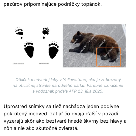
pazúrov pripomínajúce podrážky topánok.
Image
Otlačok medvedej laby v Yellowstone, ako je zobrazený
na oficiálnej stránke národného parku. Farebné označenie
a vodoznak pridala AFP 23. júla 2025.
Uprostred snímky sa tiež nachádza jeden podivne
pokrútený medveď, zatiaľ čo dvaja ďalší v pozadí
vyzerajú skôr ako beztvaré hnedé škvrny bez hlavy a
nôh a nie ako skutočné zvieratá.