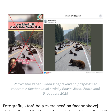
Image
Porovnanie záberu videa z nepravdivého príspevku so
záberom z facebookovej stránky Bear's World. Zhotovené
5. augusta 2025
Fotografiu, ktorá bola zverejnená na facebookovej