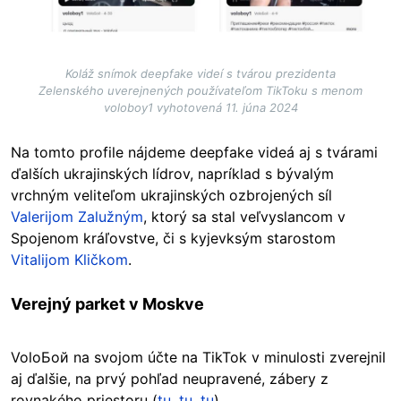
Koláž snímok deepfake videí s tvárou prezidenta
Zelenského uverejnených používateľom TikToku s menom
voloboy1 vyhotovená 11. júna 2024
Na tomto profile nájdeme deepfake videá aj s tvárami
ďalších ukrajinských lídrov, napríklad s bývalým
vrchným veliteľom ukrajinských ozbrojených síl
Valerijom Zalužným
, ktorý sa stal veľvyslancom v
Spojenom kráľovstve, či s kyjevksým starostom
Vitalijom Kličkom
.
Verejný parket v Moskve
VoloБой na svojom účte na TikTok v minulosti zverejnil
aj ďalšie, na prvý pohľad neupravené, zábery z
rovnakého priestoru (
tu
,
tu
,
tu
).