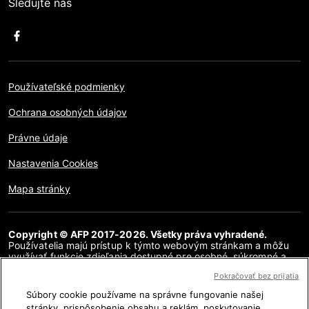
Sledujte nás
Používateľské podmienky
Ochrana osobných údajov
Právne údaje
Nastavenia Cookies
Mapa stránky
Copyright © AFP 2017-2026. Všetky práva vyhradené.
Používatelia majú prístup k týmto webovým stránkam a môžu
využívať funkcie zdieľania dostupné pre osobné, súkromné a
nekomerčné účely. Akékoľvek iné použitie, najmä akákoľvek
Pokračovať bez prijatia
reprodukcia, komunikácia pre verejnosť alebo distribúcia
obsahu tejto webovej stránky, či už v celku alebo čiastočne, na
Súbory cookie používame na správne fungovanie našej
akékoľvek iné účely a/alebo akýmkoľvek iným spôsobom, bez
stránky, prispôsobenie obsahu a reklám, poskytovanie