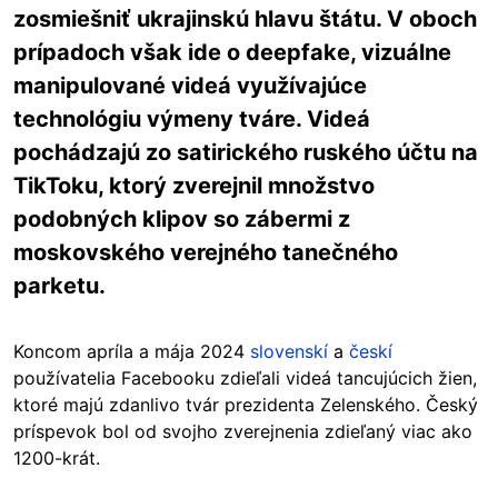
zosmiešniť ukrajinskú hlavu štátu. V oboch
prípadoch však ide o deepfake, vizuálne
manipulované videá využívajúce
technológiu výmeny tváre. Videá
pochádzajú zo satirického ruského účtu na
TikToku, ktorý zverejnil množstvo
podobných klipov so zábermi z
moskovského verejného tanečného
parketu.
Koncom apríla a mája 2024
slovenskí
a
českí
používatelia Facebooku zdieľali videá tancujúcich žien,
ktoré majú zdanlivo tvár prezidenta Zelenského. Český
príspevok bol od svojho zverejnenia zdieľaný viac ako
1200-krát.