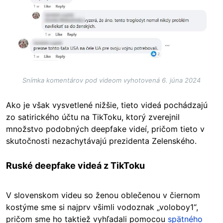
Snímka komentárov pod videom vyhotovená 6. júna 2024
Ako je však vysvetlené nižšie, tieto videá pochádzajú
zo satirického účtu na TikToku, ktorý zverejnil
množstvo podobných deepfake videí, pričom tieto v
skutočnosti nezachytávajú prezidenta Zelenského.
Ruské deepfake videá z TikToku
V slovenskom videu so ženou oblečenou v čiernom
kostýme sme si najprv všimli vodoznak „voloboy1“,
pričom sme ho taktiež vyhľadali pomocou
spätného