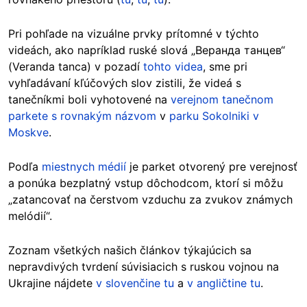
Pri pohľade na vizuálne prvky prítomné v týchto
videách, ako napríklad ruské slová „Веранда танцев“
(Veranda tanca) v pozadí
tohto videa
, sme pri
vyhľadávaní kľúčových slov zistili, že videá s
tanečníkmi boli vyhotovené na
verejnom tanečnom
parkete s rovnakým názvom
v
parku Sokolniki v
Moskve
.
Podľa
miestnych médií
je parket otvorený pre verejnosť
a ponúka bezplatný vstup dôchodcom, ktorí si môžu
„zatancovať na čerstvom vzduchu za zvukov známych
melódií“.
Zoznam
všetkých našich článkov týkajúcich sa
nepravdivých tvrdení súvisiacich s ruskou vojnou na
Ukrajine nájdete
v slovenčine tu
a
v angličtine tu
.