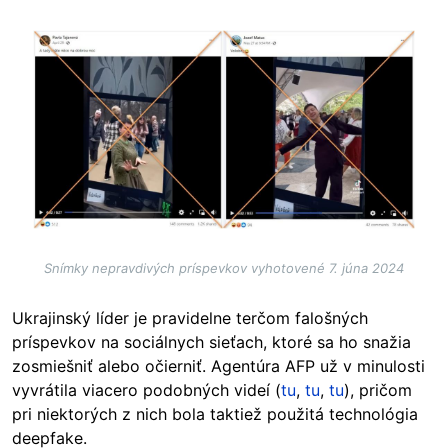
Image
Snímky nepravdivých príspevkov vyhotovené 7. júna 2024
Ukrajinský líder je pravidelne terčom falošných
príspevkov na sociálnych sieťach, ktoré sa ho snažia
zosmiešniť alebo očierniť. Agentúra AFP už v minulosti
vyvrátila viacero podobných videí (
tu
,
tu
,
tu
), pričom
pri niektorých z nich bola taktiež použitá technológia
deepfake.