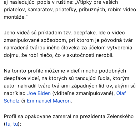
aj nasledujúci popis v ruštine: „Vtípky pre vašich
priateľov, kamarátov, priateľky, príbuzných, robím video
montáže.“
Jeho videá sú príkladom tzv. deepfake. Ide o video
zmanipulované spôsobom, pri ktorom je pôvodná tvár
nahradená tvárou iného človeka za účelom vytvorenia
dojmu, že robí niečo, čo v skutočnosti nerobil.
Na tomto profile môžeme vidieť mnoho podobných
deepfake videí, na ktorých sú tancujúci ľudia, ktorým
autor nahradil tváre tvárami západných lídrov, akými sú
napríklad
Joe Biden
(viditeľne zmanipulované),
Olaf
Scholz
či
Emmanuel Macron
.
Profil sa opakovane zameral na prezidenta Zelenského
(
tu
,
tu
):