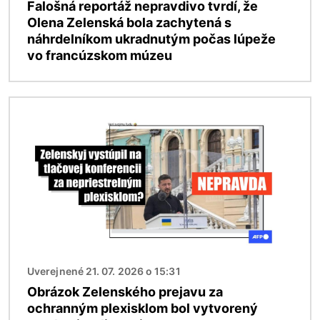
Falošná reportáž nepravdivo tvrdí, že
Olena Zelenská bola zachytená s
náhrdelníkom ukradnutým počas lúpeže
vo francúzskom múzeu
Obrázok
Uverejnené 21. 07. 2026 o 15:31
Obrázok Zelenského prejavu za
ochranným plexisklom bol vytvorený