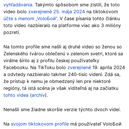
vyhľadávania
. Takýmto spôsobom sme zistili, že toto
video bolo
zverejnené 25. mája 2024
na tiktokovom
účte s menom „VoloБой“
. V čase písania tohto článku
toto video nazbieralo na platforme viac ako 3 milióny
pozretí.
Na tomto profile sme našli aj druhé video so ženou so
Zelenského tvárou oblečenú v zelenom svetri, ktoré sa
virálne šírilo aj z profilu českej používateľky
Facebooku. Na TikToku bolo
zverejnené
19. apríla 2024
a odvtedy nazbieralo takmer 240-tisíc videní. Zdá sa,
že prístup k nemu je obmedzený len pre niektoré
regióny, tá istá scéna je však viditeľná aj na začiatku
tohto videa
(
archív
).
Nenašli sme žiadne skoršie verzie týchto dvoch videí.
Na
svojom tiktokovom profile
má používateľ VoloБой