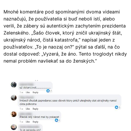
Mnohé komentáre pod spomínanými dvoma videami
naznačujú, že používatelia si buď neboli istí, alebo
verili, že zábery sú autentickým zachytením prezidenta
Zelenského. „Šašo človek, ktorý zničil ukrajinský štát,
ukrajinský národ, čistá katastrofa,“ napísal jeden z
používateľov. „To je naozaj on?“ pýtal sa ďalší, na čo
dostal odpoveď: „Vyzerá, že áno. Tento troglodyt nikdy
nemal problém navliekať sa do ženských.“
Image