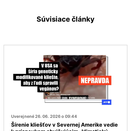
Súvisiace články
Obrázok
Uverejnené 26. 06. 2026 o 09:44
Šírenie kliešťov v Severnej Amerike vedie