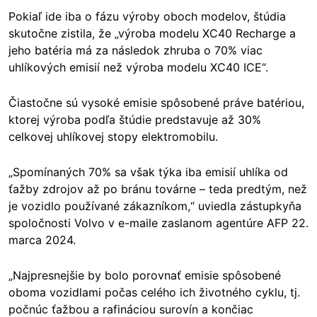
Pokiaľ ide iba o fázu výroby oboch modelov, štúdia
skutočne zistila, že „výroba modelu XC40 Recharge a
jeho batéria má za následok zhruba o 70% viac
uhlíkových emisií než výroba modelu XC40 ICE“.
Čiastočne sú vysoké emisie spôsobené práve batériou,
ktorej výroba podľa štúdie predstavuje až 30%
celkovej uhlíkovej stopy elektromobilu.
„Spomínaných 70% sa však týka iba emisií uhlíka od
ťažby zdrojov až po bránu továrne – teda predtým, než
je vozidlo používané zákazníkom,“ uviedla zástupkyňa
spoločnosti Volvo v e-maile zaslanom agentúre AFP 22.
marca 2024.
„Najpresnejšie by bolo porovnať emisie spôsobené
oboma vozidlami počas celého ich životného cyklu, tj.
počnúc ťažbou a rafináciou surovín a končiac