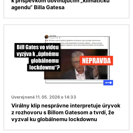
k príspevkom obviňujúcim „klimatickú
agendu“ Billa Gatesa
Obrázok
Uverejnené 11. 05. 2026 o 14:33
Virálny klip nesprávne interpretuje úryvok
z rozhovoru s Billom Gatesom a tvrdí, že
vyzval ku globálnemu lockdownu