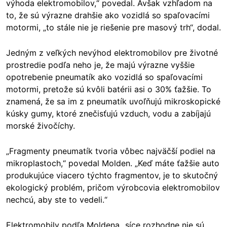
výhoda elektromobilov,“ povedal. Avšak vzhľadom na
to, že sú výrazne drahšie ako vozidlá so spaľovacími
motormi, „to stále nie je riešenie pre masový trh“, dodal.
Jedným z veľkých nevýhod elektromobilov pre životné
prostredie podľa neho je, že majú výrazne vyššie
opotrebenie pneumatík ako vozidlá so spaľovacími
motormi, pretože sú kvôli batérii asi o 30% ťažšie. To
znamená, že sa im z pneumatík uvoľňujú mikroskopické
kúsky gumy, ktoré znečisťujú vzduch, vodu a zabíjajú
morské živočíchy.
„Fragmenty pneumatík tvoria vôbec najväčší podiel na
mikroplastoch,“ povedal Molden. „Keď máte ťažšie auto
produkujúce viacero týchto fragmentov, je to skutočný
ekologický problém, pričom výrobcovia elektromobilov
nechcú, aby ste to vedeli.“
Elektromobily podľa Moldena „síce rozhodne nie sú