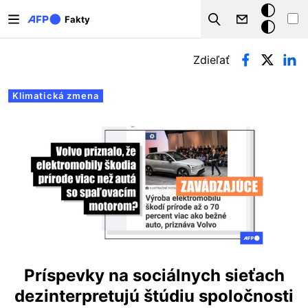
Skočiť na hlavný obsah
Tmavý
Fakty
Search
režim
Primárne karty
Zdieľať
Klimatická zmena
Príspevky na sociálnych sieťach
dezinterpretujú štúdiu spoločnosti