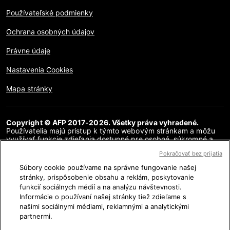
Používateľské podmienky
Ochrana osobných údajov
Právne údaje
Nastavenia Cookies
Mapa stránky
Copyright © AFP 2017-2026. Všetky práva vyhradené.
Používatelia majú prístup k týmto webovým stránkam a môžu
využívať funkcie zdieľania dostupné pre osobné, súkromné a
nekomerčné účely. Akékoľvek iné použitie, najmä akákoľvek
Pokračovať bez prijatia
reprodukcia, komunikácia pre verejnosť alebo distribúcia
obsahu tejto webovej stránky, či už v celku alebo čiastočne, na
Súbory cookie používame na správne fungovanie našej
akékoľvek iné účely a/alebo akýmkoľvek iným spôsobom, bez
stránky, prispôsobenie obsahu a reklám, poskytovanie
osobitnej licenčnej zmluvy podpísanej s AFP, je prísne
funkcií sociálnych médií a na analýzu návštevnosti.
zakázaná. Obsah zobrazený alebo zahrnutý prostredníctvom
hypertextových odkazov v článkoch AFP Fakty sa poskytuje v
Informácie o používaní našej stránky tiež zdieľame s
rozsahu potrebnom na vysvetlenie overenia príslušných
našimi sociálnymi médiami, reklamnými a analytickými
informácií. Spoločnosť AFP nezískala žiadne práva od autorov
partnermi.
alebo vlastníkov autorských práv k tomuto obsahu tretích strán
a nenesie v tejto súvislosti žiadnu zodpovednosť. AFP a jej logo