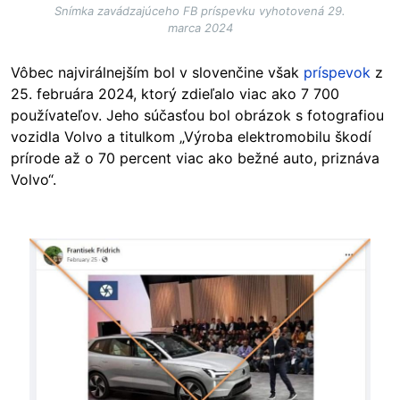
Snímka zavádzajúceho FB príspevku vyhotovená 29.
marca 2024
Vôbec najvirálnejším bol v slovenčine však
príspevok
z
25. februára 2024, ktorý zdieľalo viac ako 7 700
používateľov. Jeho súčasťou bol obrázok s fotografiou
vozidla Volvo a titulkom „Výroba elektromobilu škodí
prírode až o 70 percent viac ako bežné auto, priznáva
Volvo“.
Image