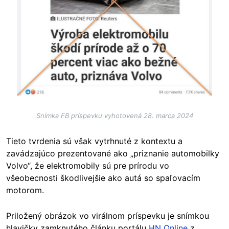
Snímka FB príspevku vyhotovená 28. marca 2024
Tieto tvrdenia sú však vytrhnuté z kontextu a
zavádzajúco prezentované ako „priznanie automobilky
Volvo“, že elektromobily sú pre prírodu vo
všeobecnosti škodlivejšie ako autá so spaľovacím
motorom.
Priložený obrázok vo virálnom príspevku je snímkou
hlavičky zamknutého článku portálu
HN Online
z