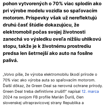
pohon vytvorených o 70% viac splodín ako
pri výrobe modelu vozidla so spaľovacím
motorom. Príspevky však už nereflektujú
druhú časť štúdie dokazujúcu, že
elektromobil počas svojej životnosti
zanechá vo výsledku oveľa nižšiu uhlíkovú
stopu, takže je k životnému prostrediu
predsa len šetrnejší ako auto na fosílne
palivá.
„Volvo píše, že výroba elektromobilu škodí prírode
o
70% viac ako výroba auta so spaľovacím motorom.
Ďalší dôkaz, že Green Deal sa nerovná ochrane prírody.
Green Deal treba definitívne zrušiť!“ napísal
12. marca
2024 na svojom FB profile Marián Ďuriš, člen
slovenskej ultrapravicovej strany Republika a