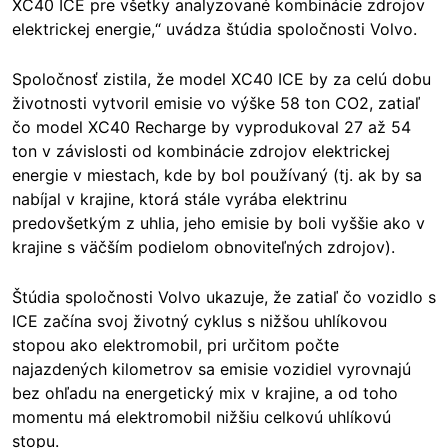
XC40 ICE pre všetky analyzované kombinácie zdrojov
elektrickej energie,“ uvádza štúdia spoločnosti Volvo.
Spoločnosť zistila, že model XC40 ICE by za celú dobu
životnosti vytvoril emisie vo výške 58 ton CO2, zatiaľ
čo model XC40 Recharge by vyprodukoval 27 až 54
ton v závislosti od kombinácie zdrojov elektrickej
energie v miestach, kde by bol používaný (tj. ak by sa
nabíjal v krajine, ktorá stále vyrába elektrinu
predovšetkým z uhlia, jeho emisie by boli vyššie ako v
krajine s väčším podielom obnoviteľných zdrojov).
Štúdia spoločnosti Volvo ukazuje, že zatiaľ čo vozidlo s
ICE začína svoj životný cyklus s nižšou uhlíkovou
stopou ako elektromobil, pri určitom počte
najazdených kilometrov sa emisie vozidiel vyrovnajú
bez ohľadu na energetický mix v krajine, a od toho
momentu má elektromobil nižšiu celkovú uhlíkovú
stopu.