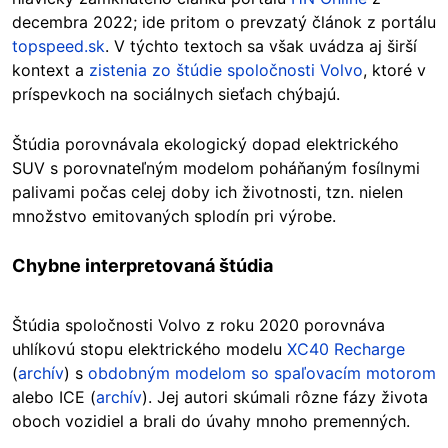
decembra 2022; ide pritom o prevzatý článok z portálu
topspeed.sk
.
V týchto textoch sa však uvádza aj
širší
kontext a
zistenia zo štúdie spoločnosti Volvo
, ktoré v
príspevkoch na sociálnych sieťach chýbajú.
Štúdia porovnávala ekologický dopad elektrického
SUV s porovnateľným modelom poháňaným fosílnymi
palivami počas celej doby ich životnosti, tzn. nielen
množstvo emitovaných splodín pri výrobe.
Chybne interpretovaná štúdia
Štúdia spoločnosti Volvo z roku 2020 porovnáva
uhlíkovú stopu elektrického modelu
XC40 Recharge
(
archív
) s
obdobným modelom so spaľovacím motorom
alebo ICE (
archív
). Jej autori skúmali rôzne fázy života
oboch vozidiel a brali do úvahy mnoho premenných.