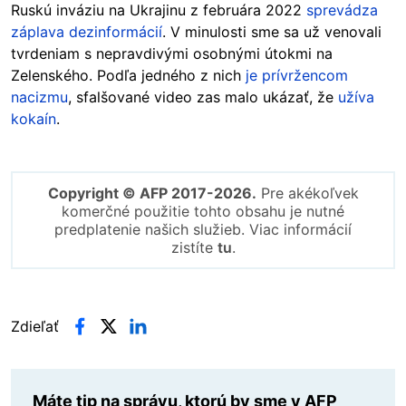
Ruskú inváziu na Ukrajinu z februára 2022
sprevádza
záplava dezinformácií
. V minulosti sme sa už venovali
tvrdeniam s nepravdivými osobnými útokmi na
Zelenského. Podľa jedného z nich
je prívržencom
nacizmu
, sfalšované video zas malo ukázať, že
užíva
kokaín
.
Copyright © AFP 2017-2026.
Pre akékoľvek
komerčné použitie tohto obsahu je nutné
predplatenie našich služieb. Viac informácií
zistíte
tu
.
Zdieľať
Máte tip na správu, ktorú by sme v AFP