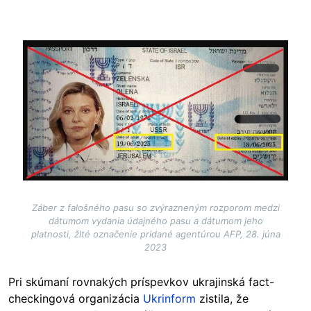
Image
Záber z falošného pasu so zvýrazneným rozporom medzi
dátumom vydania údajného pasu a dátumom jeho
platnosti, žlté označenie pridané agentúrou AFP, 28. júna
2023
Pri skúmaní rovnakých príspevkov ukrajinská fact-
checkingová organizácia
Ukrinform
zistila, že