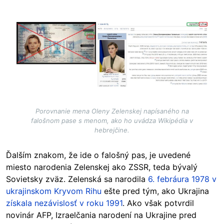
Image
Porovnanie mena Oleny Zelenskej napísaného na
falošnom pase s menom, ako ho uvádza Wikipédia v
hebrejčine.
Ďalším znakom, že ide o falošný pas, je uvedené
miesto narodenia Zelenskej ako ZSSR, teda bývalý
Sovietsky zväz. Zelenská sa narodila
6. febráura 1978 v
ukrajinskom Kryvom Rihu
ešte pred tým, ako Ukrajina
získala nezávislosť v roku 1991
. Ako však potvrdil
novinár AFP, Izraelčania narodení na Ukrajine pred