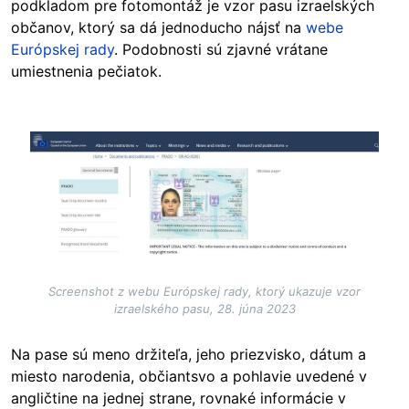
podkladom pre fotomontáž je vzor pasu izraelských
občanov, ktorý sa dá jednoducho nájsť na
webe
Európskej rady
. Podobnosti sú zjavné vrátane
umiestnenia pečiatok.
Image
Screenshot z webu Európskej rady, ktorý ukazuje vzor
izraelského pasu, 28. júna 2023
Na pase sú meno držiteľa, jeho priezvisko, dátum a
miesto narodenia, občiantsvo a pohlavie uvedené v
angličtine na jednej strane, rovnaké informácie v