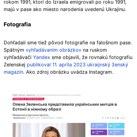
rokom 1991, ktorí do Izraela emigrovali po roku 1991,
majú v pase ako miesto narodenia uvedenú Ukrajinu.
Fotografia
Dohľadali
sme tiež pôvod fotografie na falošnom pase.
Spätným
vyhľadávaním
obrázkov
na ruskom
vyhľadávači
Yandex
sme objavili, že rovnakú fotografiu
Zelenskej
publikoval 11. apríla 2023 ukraijnský ženský
magazín
. Ako zdroj obrázku uvádza Instagram.
Image