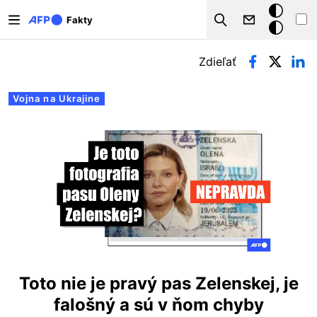
Skočiť na hlavný obsah
Tmavý
Fakty
Search
režim
Primárne karty
Zdieľať
Vojna na Ukrajine
Toto nie je pravý pas Zelenskej, je
falošný a sú v ňom chyby