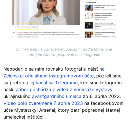
Snímka webu s označeným popisom, podľa ktorého je
zdrojom záberu príspevok na Instagrame
Nepodarilo sa nám rovnakú fotografiu nájsť
na
Zelenskej oficiálnom instagramovom účte
, pozreli sme
sa preto
na jej kanál na Telegrame
, kde sme fotografiu
našli.
Záber pochádza z videa z vernisáže výstavy
ukrajinského
avantgardného umelca
zo 6. apríla 2023.
Video bolo zverejnené 7. apríla 2023
na facebookovom
účte Mystetskyi Arsenal, ktorý patrí poprednej štátnej
umeleckej inštitúcii.