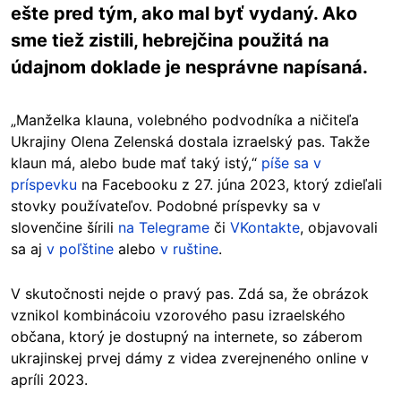
ešte pred tým, ako mal byť vydaný. Ako
sme tiež zistili, hebrejčina použitá na
údajnom doklade je nesprávne napísaná.
„Manželka klauna, volebného podvodníka a ničiteľa
Ukrajiny Olena Zelenská dostala izraelský pas. Takže
klaun má, alebo bude mať taký istý,“
píše sa v
príspevku
na Facebooku z 27. júna 2023, ktorý zdieľali
stovky používateľov. Podobné príspevky sa v
slovenčine šírili
na Telegrame
či
VKontakte
, objavovali
sa aj
v poľštine
alebo
v ruštine
.
V skutočnosti nejde o pravý pas. Zdá sa, že obrázok
vznikol kombinácoiu vzorového pasu izraelského
občana, ktorý je dostupný na internete,
so záberom
ukrajinskej prvej dámy z videa zverejneného online v
apríli 2023.