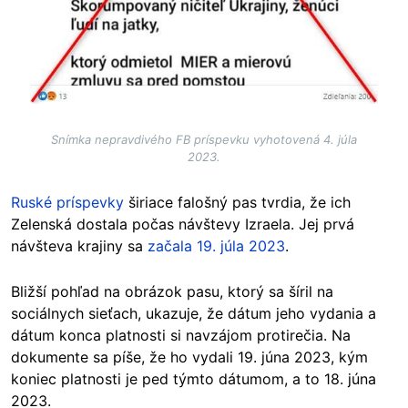
Snímka nepravdivého FB príspevku vyhotovená 4. júla
2023.
Ruské príspevky
širiace falošný pas tvrdia, že ich
Zelenská dostala počas návštevy Izraela. Jej prvá
návšteva krajiny sa
začala 19. júla 2023
.
Bližší pohľad na obrázok pasu, ktorý sa šíril na
sociálnych sieťach, ukazuje, že dátum jeho vydania a
dátum konca platnosti si navzájom protirečia. Na
dokumente sa píše, že ho vydali 19. júna 2023, kým
koniec platnosti je ped týmto dátumom, a to 18. júna
2023.