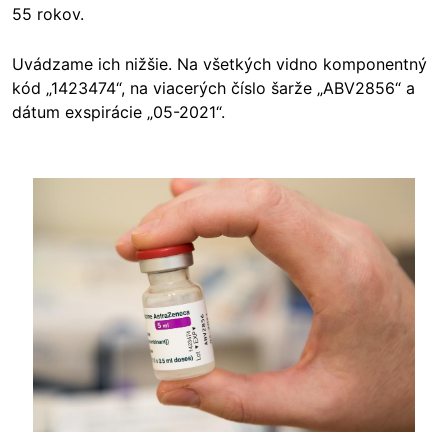
55 rokov.
Uvádzame ich nižšie. Na všetkých vidno komponentný
kód „1423474“, na viacerých číslo šarže „ABV2856“ a
dátum exspirácie „05-2021“.
Image