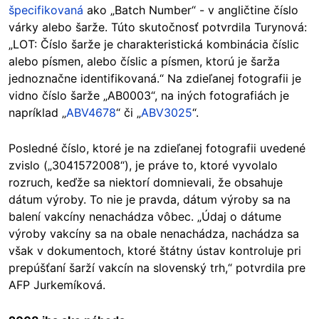
špecifikovaná
ako „Batch Number“ - v angličtine číslo
várky alebo šarže. Túto skutočnosť potvrdila Turynová:
„LOT: Číslo šarže je charakteristická kombinácia číslic
alebo písmen, alebo číslic a písmen, ktorú je šarža
jednoznačne identifikovaná.“ Na zdieľanej fotografii je
vidno číslo šarže „AB0003“, na iných fotografiách je
napríklad „
ABV4678
“ či „
ABV3025
“.
Posledné číslo, ktoré je na zdieľanej fotografii uvedené
zvislo („3041572008“), je práve to, ktoré vyvolalo
rozruch, keďže sa niektorí domnievali, že obsahuje
dátum výroby. To nie je pravda, dátum výroby sa na
balení vakcíny nenachádza vôbec. „Údaj o dátume
výroby vakcíny sa na obale nenachádza, nachádza sa
však v dokumentoch, ktoré štátny ústav kontroluje pri
prepúšťaní šarží vakcín na slovenský trh,“ potvrdila pre
AFP Jurkemíková.