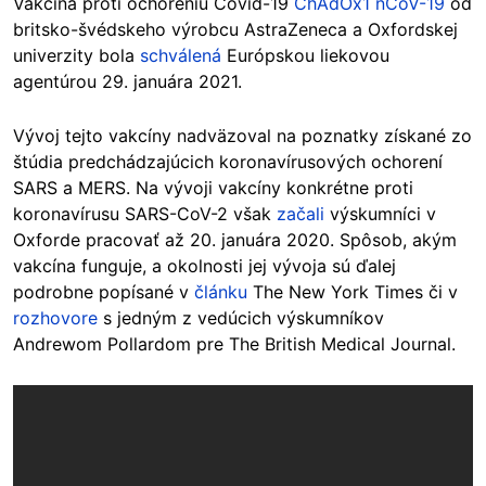
Vakcína proti ochoreniu Covid-19
ChAdOx1 nCoV-19
od
britsko-švédskeho výrobcu AstraZeneca a Oxfordskej
univerzity bola
schválená
Európskou liekovou
agentúrou 29. januára 2021.
Vývoj tejto vakcíny nadväzoval na poznatky získané zo
štúdia predchádzajúcich koronavírusových ochorení
SARS a MERS. Na vývoji vakcíny konkrétne proti
koronavírusu SARS-CoV-2 však
začali
výskumníci v
Oxforde pracovať až 20. januára 2020. Spôsob, akým
vakcína funguje, a okolnosti jej vývoja sú ďalej
podrobne popísané v
článku
The New York Times či v
rozhovore
s jedným z vedúcich výskumníkov
Andrewom Pollardom pre The British Medical Journal.