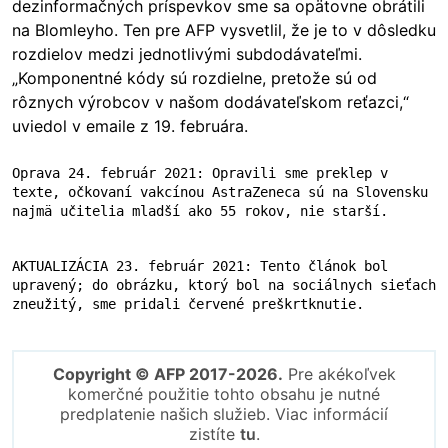
dezinformačných príspevkov sme sa opätovne obrátili
na Blomleyho. Ten pre AFP vysvetlil, že je to v dôsledku
rozdielov medzi jednotlivými subdodávateľmi.
„Komponentné kódy sú rozdielne, pretože sú od
rôznych výrobcov v našom dodávateľskom reťazci,“
uviedol v emaile z 19. februára.
Oprava 24. február 2021: Opravili sme preklep v 
texte, očkovaní vakcínou AstraZeneca sú na Slovensku 
najmä učitelia mladší ako 55 rokov, nie starší. 
AKTUALIZÁCIA 23. február 2021: Tento článok bol 
upravený; do obrázku, ktorý bol na sociálnych sieťach 
Copyright © AFP 2017-2026.
Pre akékoľvek
komerčné použitie tohto obsahu je nutné
predplatenie našich služieb. Viac informácií
zistíte
tu
.