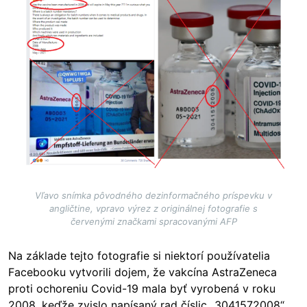
Vľavo snímka pôvodného dezinformačného príspevku v
angličtine, vpravo výrez z originálnej fotografie s
červenými značkami spracovanými AFP
Na základe tejto fotografie si niektorí používatelia
Facebooku vytvorili dojem, že vakcína AstraZeneca
proti ochoreniu Covid-19 mala byť vyrobená v roku
2008, keďže zvislo napísaný rad číslic „3041572008“