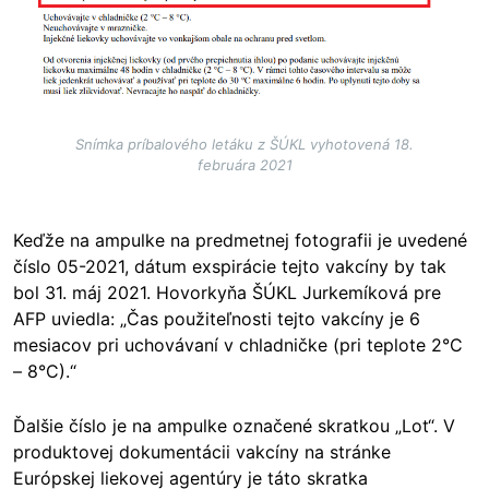
Snímka príbalového letáku z ŠÚKL vyhotovená 18.
februára 2021
Keďže na ampulke na predmetnej fotografii je uvedené
číslo 05-2021, dátum exspirácie tejto vakcíny by tak
bol 31. máj 2021. Hovorkyňa ŠÚKL Jurkemíková pre
AFP uviedla: „Čas použiteľnosti tejto vakcíny je 6
mesiacov pri uchovávaní v chladničke (pri teplote 2°C
– 8°C).“
Ďalšie číslo je na ampulke označené skratkou „Lot“. V
produktovej dokumentácii vakcíny na stránke
Európskej liekovej agentúry je táto skratka