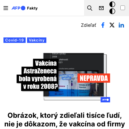
Skočiť na hlavný obsah
Tmavý
Fakty
Search
režim
Primárne karty
Zdieľať
Covid-19
Vakcíny
Obrázok, ktorý zdieľali tisíce ľudí,
nie je dôkazom, že vakcína od firmy