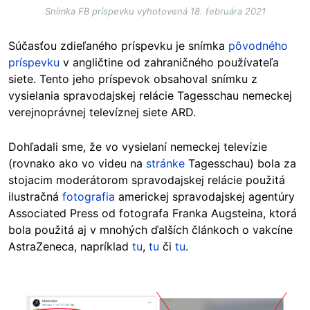
Snímka FB príspevku vyhotovená 18. februára 2021
Súčasťou zdieľaného príspevku je snímka
pôvodného
príspevku
v angličtine od zahraničného používateľa
siete. Tento jeho príspevok obsahoval snímku z
vysielania spravodajskej relácie Tagesschau nemeckej
verejnoprávnej televíznej siete ARD.
Dohľadali sme, že vo vysielaní nemeckej televízie
(rovnako ako vo videu na
stránke
Tagesschau) bola za
stojacim moderátorom spravodajskej relácie použitá
ilustračná
fotografia
americkej spravodajskej agentúry
Associated Press od fotografa Franka Augsteina, ktorá
bola použitá aj v mnohých ďalších článkoch o vakcíne
AstraZeneca, napríklad
tu
,
tu
či
tu
.
Image