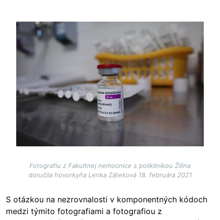
Image
Fotografiu z Fakultnej nemocnice s poliklinikou Žilina
doručila hovorkyňa Lenka Záteková 18. februára 2021
S otázkou na nezrovnalosti v komponentných kódoch
medzi týmito fotografiami a fotografiou z