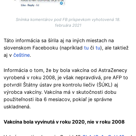
Snímka komentárov pod FB príspevkom vyhotovená 18.
februára 2021
Táto informácia sa šírila aj na iných miestach na
slovenskom Facebooku (napríklad
tu
či
tu
), ale taktiež
aj v
češtine
.
Informácia o tom, že by bola vakcína od AstraZenecy
vyrobená v roku 2008, je však nepravdivá, pre AFP to
potvrdil Štátny ústav pre kontrolu liečiv (ŠÚKL) aj
výrobca vakcíny. Vakcína má v skutočnosti dobu
použiteľnosti iba 6 mesiacov, pokiaľ je správne
uskladnená.
Vakcína bola vyvinutá v roku 2020, nie v roku 2008