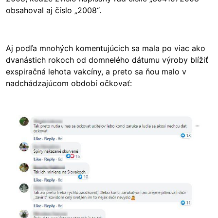
obsahoval aj číslo „2008“.
Aj podľa mnohých komentujúcich sa mala po viac ako
dvanástich rokoch od domnelého dátumu výroby blížiť
exspiračná lehota vakcíny, a preto sa ňou malo v
nadchádzajúcom období očkovať:
Image