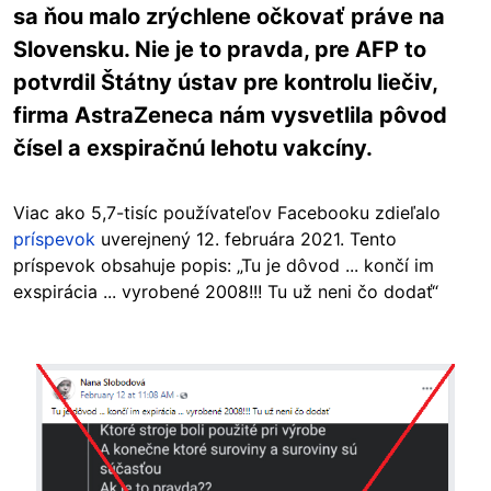
sa ňou malo zrýchlene očkovať práve na
Slovensku. Nie je to pravda, pre AFP to
potvrdil Štátny ústav pre kontrolu liečiv,
firma AstraZeneca nám vysvetlila pôvod
čísel a exspiračnú lehotu vakcíny.
Viac ako 5,7-tisíc používateľov Facebooku zdieľalo
príspevok
uverejnený 12. februára 2021. Tento
príspevok obsahuje popis: „Tu je dôvod ... končí im
exspirácia ... vyrobené 2008!!! Tu už neni čo dodať“
Image