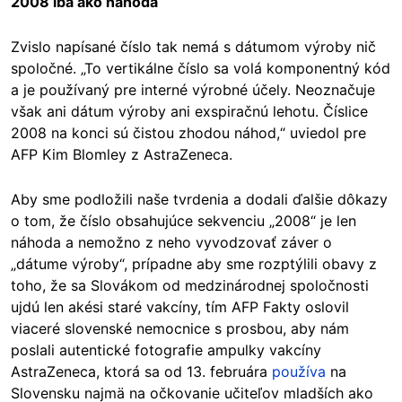
2008 iba ako náhoda
Zvislo napísané číslo tak nemá s dátumom výroby nič
spoločné. „To vertikálne číslo sa volá komponentný kód
a je používaný pre interné výrobné účely. Neoznačuje
však ani dátum výroby ani exspiračnú lehotu. Číslice
2008 na konci sú čistou zhodou náhod,“ uviedol pre
AFP Kim Blomley z AstraZeneca.
Aby sme podložili naše tvrdenia a dodali ďalšie dôkazy
o tom, že číslo obsahujúce sekvenciu „2008“ je len
náhoda a nemožno z neho vyvodzovať záver o
„dátume výroby“, prípadne aby sme rozptýlili obavy z
toho, že sa Slovákom od medzinárodnej spoločnosti
ujdú len akési staré vakcíny, tím AFP Fakty oslovil
viaceré slovenské nemocnice s prosbou, aby nám
poslali autentické fotografie ampulky vakcíny
AstraZeneca, ktorá sa od 13. februára
používa
na
Slovensku najmä na očkovanie učiteľov mladších ako