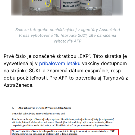
Snímka fotografie pochádzajúcej z agentúry Associated
Press vyhotovená 18. februára 2021, žlté označenia
vyhotovila AFP
Prvé číslo je označené skratkou „EXP“. Táto skratka je
vysvetlená aj v
príbalovom letáku
vakcíny dostupnom
na stránke ŠÚKL a znamená dátum exspirácie, resp.
dobu použiteľnosti. Pre AFP to potvrdila aj Turynová z
AstraZeneca.
Image