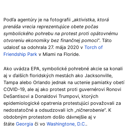
Podľa agentúry je na fotografii „
aktivistka, ktorá
prenáša vrecia reprezentujúce obete počas
symbolického pohrebu na protest proti opätovnému
otvoreniu ekonomiky bez finančnej pomoci
“. Táto
udalosť sa odohrala 27. mája 2020 v
Torch of
Friendship Park
v Miami na Floride.
Ako uvádza EPA, symbolické pohrebné akcie sa konali
aj v ďalších floridských mestách ako Jacksonville,
Tampa alebo Orlando jednak na uctenie pamiatky obetí
COVID-19, ale aj ako protest proti guvernérovi Ronovi
DeSantisovi a Donaldovi Trumpovi, ktorých
epidemiologické opatrenia protestujúci považovali za
nedostatočné a odsudzovali ich „
ničnerobenie
“. K
obdobným protestom došlo dávnejšie aj v
štáte
Georgia
či vo
Washingtone, D.C.
.