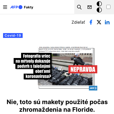
Skočiť na hlavný obsah
Tmavý
Fakty
Search
režim
Primárne karty
Zdieľať
Covid-19
Nie, toto sú makety použité počas
zhromaždenia na Floride.