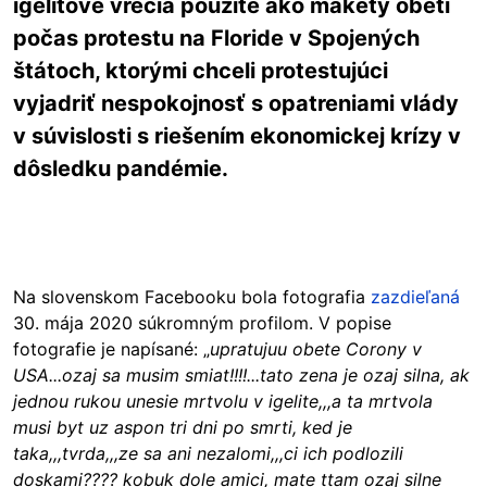
igelitové vrecia použité ako makety obetí
počas protestu na Floride v Spojených
štátoch, ktorými chceli protestujúci
vyjadriť nespokojnosť s opatreniami vlády
v súvislosti s riešením ekonomickej krízy v
dôsledku pandémie.
Na slovenskom Facebooku bola fotografia
zazdieľaná
30. mája 2020 súkromným profilom. V popise
fotografie je napísané: „
upratujuu obete Corony v
USA...ozaj sa musim smiat!!!!...tato zena je ozaj silna, ak
jednou rukou unesie mrtvolu v igelite,,,a ta mrtvola
musi byt uz aspon tri dni po smrti, ked je
taka,,,tvrda,,,ze sa ani nezalomi,,,ci ich podlozili
doskami???? kobuk dole amici, mate ttam ozaj silne