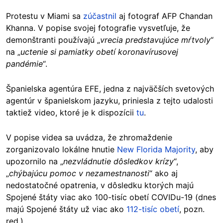
Protestu v Miami sa
zúčastnil
aj fotograf AFP Chandan
Khanna. V popise svojej fotografie vysvetľuje, že
demonštranti používajú „
vrecia predstavujúce mŕtvoly
“
na „
uctenie si pamiatky obetí koronavírusovej
pandémie
“.
Španielska agentúra EFE, jedna z najväčších svetových
agentúr v španielskom jazyku, priniesla z tejto udalosti
taktiež video, ktoré je k dispozícii
tu
.
V popise videa sa uvádza, že zhromaždenie
zorganizovalo lokálne hnutie
New Florida Majority
, aby
upozornilo na „
nezvládnutie dôsledkov krízy
“,
„
chýbajúcu pomoc v nezamestnanosti
“ ako aj
nedostatočné opatrenia, v dôsledku ktorých majú
Spojené štáty viac ako 100-tisíc obetí COVIDu-19 (dnes
majú Spojené štáty už viac ako
112-tisíc obetí
, pozn.
red.).