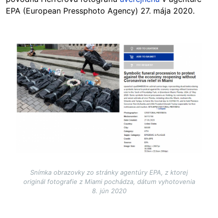
EPA (European Pressphoto Agency) 27. mája 2020.
Image
Snímka obrazovky zo stránky agentúry EPA, z ktorej
originál fotografie z Miami pochádza, dátum vyhotovenia
8. jún 2020