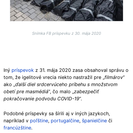
Snímka FB príspevku z 30. mája 2020
Iný
príspevok
z 31. mája 2020 zasa obsahoval správu o
tom, že igelitové vrecia niekto nastražil pre „
filmárov
“
ako „
ďalší diel srdcervúceho príbehu s množstvom
obetí pre masmédiá
“, čo malo „
zabezpečiť
pokračovanie podvodu COVID-19
“.
Podobné príspevky sa šírili aj v iných jazykoch,
napríklad v
poľštine
,
portugalčine
,
španielčine
či
francúzštine
.