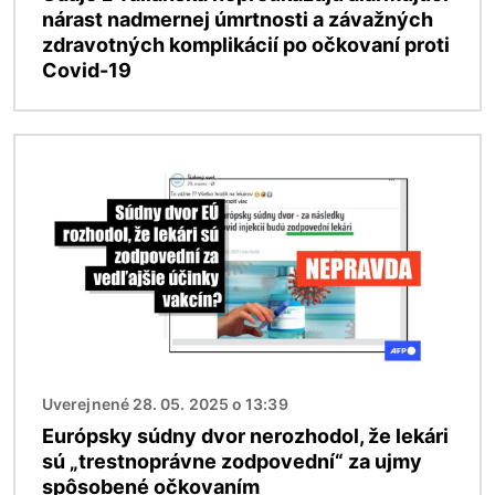
nárast nadmernej úmrtnosti a závažných
zdravotných komplikácií po očkovaní proti
Covid-19
Obrázok
Uverejnené 28. 05. 2025 o 13:39
Európsky súdny dvor nerozhodol, že lekári
sú „trestnoprávne zodpovední“ za ujmy
spôsobené očkovaním