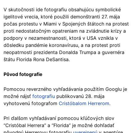
V skutočnosti ide fotografiu obsahujúcu symbolické
igelitové vrecia, ktoré použili demonštranti 27. mája
počas protestu v Miami v Spojených štátoch na protest
proti nedostatočným opatreniam na zvládnutie krízy a
podpory v nezamestnanosti, ktorá v USA vznikla v
dôsledku pandémie koronavírusu, a na protest proti
neopatrnosti prezidenta Donalda Trumpa a guvernéra
štátu Florida Rona DeSantisa.
Pôvod fotografie
Pomocou reverzného vyhľadávania použitím Googlu je
možné nájsť
fotografiu
publikovanú 28. mája
vyhotovenú fotografom
Cristóbalom Herrerom
.
Pri ďalšom vyhľadávaní pomocou kľúčových slov
“Cristóbal Herrera” a “Florida” je možné dohľadať
pôvodnú Herrerovu fotografiu
uverejnenú
v agentúre