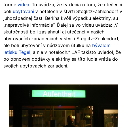
forme
videa
. To uvádza, že tvrdenia o tom, že utečenci
boli
ubytovaní
v hoteloch v štvrti Steglitz-Zehlendorf v
juhozápadnej časti Berlína kvôli výpadku elektriny, sú
„nepravdivé informácie“. Ďalej sa vo videu uvádza: „V
skutočnosti boli zasiahnutí aj utečenci v našich
ubytovacích zariadeniach v štvrti Steglitz-Zehlendorf,
ale boli ubytovaní v núdzovom útulku na
bývalom
letisku Tegel
, a nie v hoteloch.“ LAF takisto uviedol, že
po obnovení dodávky elektriny sa títo ľudia vrátia do
svojich ubytovacích zariadení.
Image