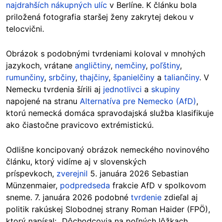
najdrahších nákupných ulíc
v Berlíne. K článku bola
priložená fotografia staršej ženy zakrytej dekou v
telocvični.
Obrázok s podobnými tvrdeniami koloval v mnohých
jazykoch, vrátane
angličtiny
,
nemčiny
,
poľštiny
,
rumunčiny
,
srbčiny
,
thajčiny
,
španielčiny
a
taliančiny
. V
Nemecku tvrdenia šírili aj
jednotlivci
a
skupiny
napojené na stra
nu
Alternatíva pre Nemecko (AfD)
,
k
torú nemecká domáca spravodajská služba klasifikuje
ako čiastočne pravicovo extrémistickú.
Odlišne koncipovaný obrázok nemeckého novinového
článku, ktorý vidíme aj v slovenských
príspevkoch,
zverejnil
5. januára 2026
S
ebastian
Münzenmaier,
podpredseda
frakcie AfD v spolkovom
sneme. 7. januára 2026 podobné
tvrdenie
zdieľal aj
politik rakúskej Slobodnej strany Roman Haider (FPÖ),
ktorý napísal: „Dôchodcovia na poľných lôžkach,