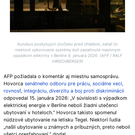
Autobus poskytujúci útočisko pred chladom, zatiaľ čo
niektoré vykurovacie systémy boli zasiahnuté masívnym
výpadkom elektriny v Berlíne 6. januára 2026. (AFP / RALF
HIRSCHBERGER)
AFP požiadala o komentár
aj miestnu samosprávu.
Hovorca
senátneho odboru pre prácu, sociálne veci,
rovnosť, integráciu, diverzitu a boj proti diskriminácii
odpovedal 15. januára 2026: „V súvislosti s výpadkom
elektrickej energie v Berlíne neboli žiadni utečenci
ubytovaní v hoteloch.“ Hovorca takisto spomenul
núdzové ubytovanie na letisku Tegel. Niektorí ľudia
„našli ubytovanie u známych a príbuzných, preto neboli
všetci presťahovaní,“ dodal.