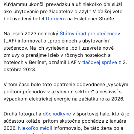
Ku'dammu ukončil prevádzku a už niekoľko dní slúži
ako ubytovanie pre žiadateľov o azyl.“ V ďalšej vete
bol uvedený hotel
Dormero
na Eislebener Straße.
Na jeseň 2023 nemecký
Štátny úrad pre utečencov
(LAF) informoval o „problémoch s ubytovaním“
utečencov. Na ich vyriešenie „boli uzavreté nové
zmluvy o prenájme izieb v rôznych hosteloch a
hoteloch v Berlíne“, oznámil LAF v
tlačovej správe
z 2.
októbra 2023.
V tom čase bolo toto opatrenie odôvodnené „vysokým
počtom príchodov v azylovom sektore“ a nesúvisí s
výpadkom elektrickej energie na začiatku roka 2026.
Druhá fotografia
dôchodkyne
v športovej hale, ktorá je
súčasťou koláže, pritom skutočne pochádza z januára
2026.
Niekoľko médií
informovalo
, že táto žena
bola