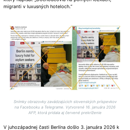
migranti v luxusných hoteloch.“
Image
Snímky obrazovky zavádzajúcich slovenských príspevkov
na Facebooku a Telegrame. Vytvorené 16. januára 2026
AFP, ktorá pridala aj červené prekríženie
V juhozápadnej časti Berlína došlo 3. januára 2026 k