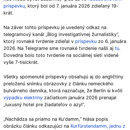
príspevku
, ktorý bol od 7. januára 2026 zdieľaný 19-
krát.
Na záver tohto príspevku je uvedený odkaz na
telegramový kanál „Blog investigatívnej žurnalistiky“,
ktorý rovnaké tvrdenie zdieľal v
príspevku
zo 6. januára
2026. Na Telegrame sme rovnaké tvrdenie našli aj
tu
.
Dovedna bolo toto tvrdenie na sociálnej sieti videné
vyše 7-tisíckrát.
Všetky spomenuté príspevky obsahujú aj do angličtiny
preloženú snímku obrazovky z článku nemeckého
bulvárneho denníka, ktorá naznačuje, že Berlín si kvôli
výpadku elektriny
začiatkom januára 2026 prenajal
„luxusný hotel pre žiadateľov o azyl“.
„Nachádza sa priamo na Ku'damm,“ hlása popis
obrázku článku odkazujúci na
Kurfürstendamm, jednu z