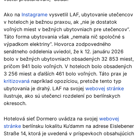
Ako na
Instagrame
vysvetlil LAF, ubytovanie utečencov
v hoteloch je bežnou praxou, ak „nie je dostatok
voľných miest v bežných ubytovniach pre utečencov“.
Táto forma ubytovania však „nemala nič spoločné s
výpadkom elektriny“. Hovorca zodpovedného
senátneho oddelenia uviedol, že k 12. januáru 2026
bolo v bežných ubytovniach obsadených 32 853 miest,
pričom 941 bolo voľných. V hoteloch bolo obsadených
3 256 miest a ďalších 461 bolo voľných. Táto prax je
kritizovaná
napríklad opozíciou, pretože tento typ
ubytovania je drahý. LAF na svojej
webovej stránke
ilustruje, ako sú utečenci rozdelení po berlínskych
okresoch.
Hotelová sieť Dormero uvádza na svojej
webovej
stránke
berlínsku lokalitu Ku’damm na adrese Eislebener
Straße 14, ktorá je uvedená v príspevkoch obsahujúcich