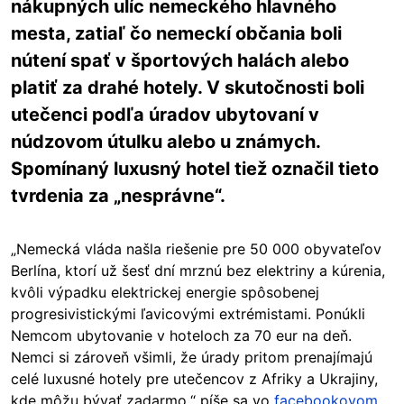
nákupných ulíc nemeckého hlavného
mesta, zatiaľ čo nemeckí občania boli
nútení spať v športových halách alebo
platiť za drahé hotely. V skutočnosti boli
utečenci podľa úradov ubytovaní v
núdzovom útulku alebo u známych.
Spomínaný luxusný hotel tiež označil tieto
tvrdenia za „nesprávne“.
„Nemecká
vláda
našla r
iešenie pre 50 000 obyvateľov
Berlína, ktorí už šesť dní mrznú bez elektriny a kúrenia,
kvôli výpadku elektrickej energie spôsobenej
progresivistickými ľavicovými extrémistami. Ponúkli
Nemcom ubytovanie v hoteloch za 70 eur na deň.
Nemci si zároveň všimli, že úrady pritom prenajímajú
celé luxusné hotely pre utečencov z Afriky a Ukrajiny,
kde môžu bývať zadarmo,“ píše sa vo
facebookovom