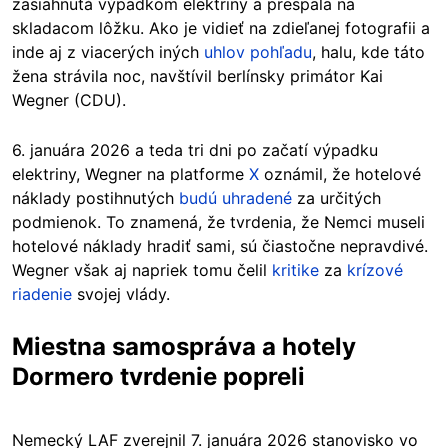
zasiahnutá výpadkom elektriny a prespala na
skladacom lôžku. Ako je vidieť na zdieľanej fotografii a
inde aj z viacerých iných
uhlov pohľadu
, halu, kde táto
žena strávila noc, navštívil berlínsky primátor Kai
Wegner (CDU).
6. januára 2026 a teda tri dni po začatí výpadku
elektriny, Wegner na platforme
X
oznámil, že hotelové
náklady postihnutých
budú uhradené
za určitých
podmienok. To znamená, že tvrdenia, že Nemci museli
hotelové náklady hradiť sami, sú čiastočne nepravdivé.
Wegner však aj napriek tomu čelil
kritike
za
krízové
riadenie
svojej vlády.
Miestna samospráva
a hotely
Dormero tvrdenie popreli
Nemecký LAF zverejnil 7. januára 2026 stanovisko vo