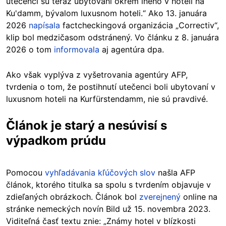
utečenci sú teraz ubytovaní okrem iného v hoteli na
Ku'damm, bývalom luxusnom hoteli.“ Ako 13. januára
2026
napísala
factcheckingová organizácia „Correctiv“,
klip bol medzičasom odstránený. Vo článku z 8. januára
2026 o tom
informovala
aj agentúra dpa.
Ako však vyplýva z vyšetrovania agentúry AFP,
tvrdenia o tom, že postihnutí utečenci boli ubytovaní v
luxusnom hoteli na Kurfürstendamm, nie sú pravdivé.
Článok je starý a nesúvisí s
výpadkom prúdu
Pomocou
vyhľadávania kľúčových slov
našla AFP
článok, ktorého titulka sa spolu s tvrdením objavuje v
zdieľaných obrázkoch. Článok bol
zverejnený
online na
stránke nemeckých novín Bild už 15. novembra 2023.
Viditeľná časť textu znie: „Známy hotel v blízkosti