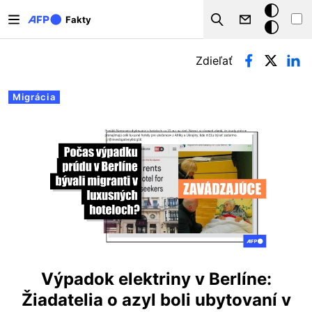
Skočiť na hlavný obsah
Tmavý
Fakty
Search
režim
Primárne karty
Zdieľať
Migrácia
Výpadok elektriny v Berlíne:
Žiadatelia o azyl boli ubytovaní v