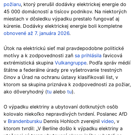
požiaru
, ktorý prerušil dodávky elektrickej energie do
45 000 domácností a tisícov podnikov. Na niektorých
miestach v dôsledku výpadku prestalo fungovať aj
kúrenie. Dodávky elektrickej energie boli kompletn
e
obnovené až 7. januára 2026
.
Út
ok na elektrickú sieť mal pravdepodobne politické
motívy a k zodpovednosti zaň
sa prihlásila
ľavicová
extrémistická skupina
Vulkangruppe
. Podľa správ médií
štátne a federálne úrady pre vyšetrovanie trestných
činov a
Úrad na ochranu ústavy klasifikovali list, v
ktorom sa skupina priznáva k zodpovednosti za požiar,
ako dôveryhodný (
tu
alebo
tu
).
O výpadku elektriny a ubytovaní dotknutých osôb
kolovalo niekoľko nepravdivých tvrdení. Poslanec AfD
v
Brandenbursku
Dennis Hohloch zverejnil
video
, v
ktorom tvrdil: „V Berlíne došlo k výpadku elektriny a