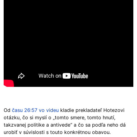
Od
času 26:57 vo videu
kladie prekladateľ Hotezovi
otázku, čo si myslí o „tomto smere, tomto hnutí,
takzvanej politike a antivede“ a čo sa podľa neho dá
urobiť v súvislosti s touto konkrétnou obavou.