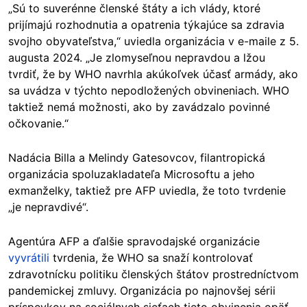
„Sú to suverénne členské štáty a ich vlády, ktoré
prijímajú rozhodnutia a opatrenia týkajúce sa zdravia
svojho obyvateľstva,“ uviedla organizácia v e-maile z 5.
augusta 2024. „Je zlomyseľnou nepravdou a lžou
tvrdiť, že by WHO navrhla akúkoľvek účasť armády, ako
sa uvádza v týchto nepodložených obvineniach. WHO
taktiež nemá možnosti, ako by zavádzalo povinné
očkovanie.“
Nadácia Billa a Melindy Gatesovcov, filantropická
organizácia spoluzakladateľa Microsoftu a jeho
exmanželky, taktiež pre AFP uviedla, že toto tvrdenie
„je nepravdivé“.
Agentúra AFP a ďalšie spravodajské organizácie
vyvrátili
tvrdenia, že WHO sa snaží kontrolovať
zdravotnícku politiku členských štátov prostredníctvom
pandemickej zmluvy. Organizácia po najnovšej sérii