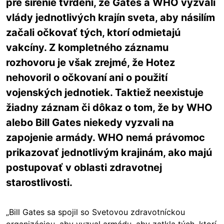
pre šírenie tvrdení, že Gates a WHO vyzvali
vlády jednotlivých krajín sveta, aby násilím
začali očkovať tých, ktorí odmietajú
vakcíny. Z kompletného záznamu
rozhovoru je však zrejmé, že Hotez
nehovoril o očkovaní ani o použití
vojenských jednotiek. Taktiež neexistuje
žiadny záznam či dôkaz o tom, že by WHO
alebo Bill Gates niekedy vyzvali na
zapojenie armády. WHO nemá právomoc
prikazovať jednotlivým krajinám, ako majú
postupovať v oblasti zdravotnej
starostlivosti.
„Bill Gates sa spojil so Svetovou zdravotníckou