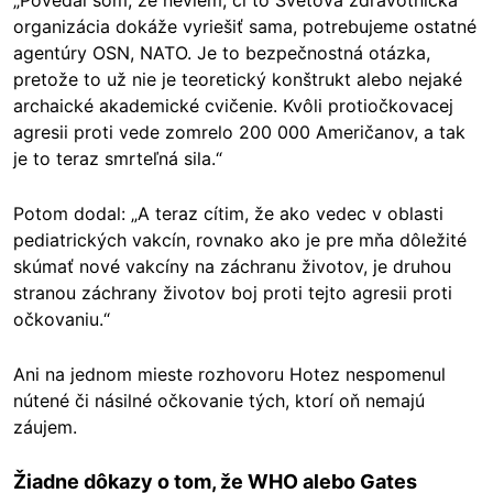
„Povedal som, že neviem, či to Svetová zdravotnícka
organizácia dokáže vyriešiť sama, potrebujeme ostatné
agentúry OSN, NATO. Je to bezpečnostná otázka,
pretože to už nie je teoretický konštrukt alebo nejaké
archaické akademické cvičenie. Kvôli protiočkovacej
agresii proti vede zomrelo 200 000 Američanov, a tak
je to teraz smrteľná sila.“
Potom dodal: „A teraz cítim, že ako vedec v oblasti
pediatrických vakcín, rovnako ako je pre mňa dôležité
skúmať nové vakcíny na záchranu životov, je druhou
stranou záchrany životov boj proti tejto agresii proti
očkovaniu.“
Ani na jednom mieste rozhovoru Hotez nespomenul
nútené či násilné očkovanie tých, ktorí oň nemajú
záujem.
Žiadne dôkazy o tom, že WHO alebo Gates