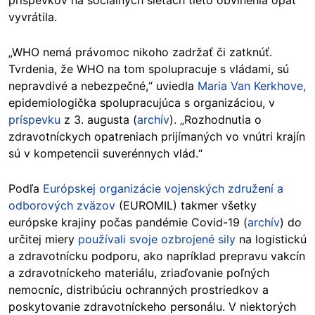
príspevkov na sociálnych sieťach tieto obvinenia opäť
vyvrátila.
„WHO nemá právomoc nikoho zadržať či zatknúť.
Tvrdenia, že WHO na tom spolupracuje s vládami, sú
nepravdivé a nebezpečné,“ uviedla
Maria Van Kerkhove,
epidemiologička spolupracujúca s organizáciou, v
príspevku
z 3. augusta (
archív
). „Rozhodnutia o
zdravotníckych opatreniach prijímaných vo vnútri krajín
sú v kompetencii suverénnych vlád.“
Podľa
Európskej organizácie vojenských združení a
odborových zväzov
(EUROMIL) takmer všetky
európske krajiny počas pandémie Covid-19 (
archív
) do
určitej miery
používali svoje ozbrojené sily
na logistickú
a zdravotnícku podporu, ako napríklad prepravu vakcín
a zdravotníckeho materiálu, zriaďovanie poľných
nemocníc, distribúciu ochranných prostriedkov a
poskytovanie zdravotníckeho personálu. V niektorých