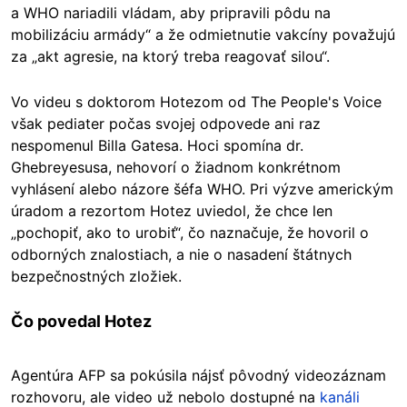
a WHO nariadili vládam, aby pripravili pôdu na
mobilizáciu armády“ a že odmietnutie vakcíny považujú
za „akt agresie, na ktorý treba reagovať silou“.
Vo videu s doktorom Hotezom od The People's Voice
však pediater počas svojej odpovede ani raz
nespomenul Billa Gatesa. Hoci spomína dr.
Ghebreyesusa, nehovorí o žiadnom konkrétnom
vyhlásení alebo názore šéfa WHO. Pri výzve americkým
úradom a rezortom Hotez uviedol, že chce len
„pochopiť, ako to urobiť“, čo naznačuje, že hovoril o
odborných znalostiach, a nie o nasadení štátnych
bezpečnostných zložiek.
Čo povedal Hotez
Agentúra AFP sa pokúsila nájsť pôvodný videozáznam
rozhovoru, ale video už nebolo dostupné na
kanáli