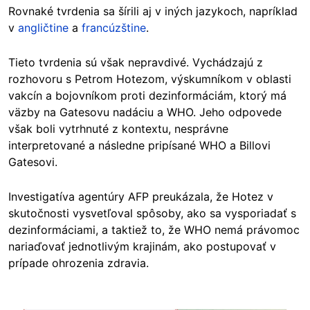
Rovnaké tvrdenia sa šírili aj v iných jazykoch, napríklad
v
angličtine
a
francúzštine
.
Tieto tvrdenia sú však nepravdivé. Vychádzajú z
rozhovoru s Petrom Hotezom, výskumníkom v oblasti
vakcín a bojovníkom proti dezinformáciám, ktorý má
väzby na Gatesovu nadáciu a WHO. Jeho odpovede
však boli vytrhnuté z kontextu, nesprávne
interpretované a následne pripísané WHO a Billovi
Gatesovi.
Investigatíva agentúry AFP preukázala, že Hotez v
skutočnosti vysvetľoval spôsoby, ako sa vysporiadať s
dezinformáciami, a taktiež to, že WHO nemá právomoc
nariaďovať jednotlivým krajinám, ako postupovať v
prípade ohrozenia zdravia.