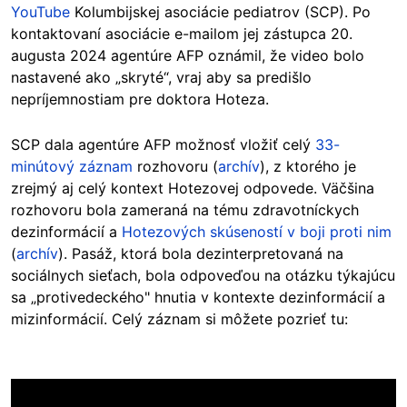
YouTube
Kolumbijskej asociácie pediatrov (SCP). Po
kontaktovaní asociácie e-mailom jej zástupca 20.
augusta 2024 agentúre AFP oznámil, že video bolo
nastavené ako „skryté“, vraj aby sa predišlo
nepríjemnostiam pre doktora Hoteza.
SCP dala agentúre AFP možnosť vložiť celý
33-
minútový záznam
rozhovoru (
archív
), z ktorého je
zrejmý aj celý kontext Hotezovej odpovede. Väčšina
rozhovoru bola zameraná na tému zdravotníckych
dezinformácií a
Hotezových skúseností v boji proti nim
(
archív
). Pasáž, ktorá bola dezinterpretovaná na
sociálnych sieťach, bola odpoveďou na otázku týkajúcu
sa „protivedeckého" hnutia v kontexte dezinformácií a
mizinformácií. Celý záznam si môžete pozrieť tu: