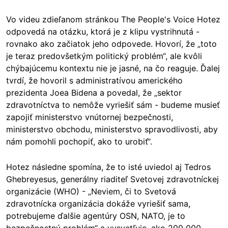
Vo videu zdieľanom stránkou The People's Voice Hotez
odpovedá na otázku, ktorá je z klipu vystrihnutá -
rovnako ako začiatok jeho odpovede. Hovorí, že „toto
je teraz predovšetkým politický problém“, ale kvôli
chýbajúcemu kontextu nie je jasné, na čo reaguje. Ďalej
tvrdí, že hovoril s administratívou amerického
prezidenta Joea Bidena a povedal, že „sektor
zdravotníctva to nemôže vyriešiť sám - budeme musieť
zapojiť ministerstvo vnútornej bezpečnosti,
ministerstvo obchodu, ministerstvo spravodlivosti, aby
nám pomohli pochopiť, ako to urobiť“.
Hotez následne spomína, že to isté uviedol aj Tedros
Ghebreyesus, generálny riaditeľ Svetovej zdravotníckej
organizácie (WHO) - „Neviem, či to Svetová
zdravotnícka organizácia dokáže vyriešiť sama,
potrebujeme ďalšie agentúry OSN, NATO, je to