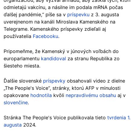
organizáciou, aby vyzval armádu, aby zatkla tých, ktorí
odmietajú vakcínu, a násilne im podala mRNA počas
ďalšej pandémie,“ píše sa v
príspevku
z 3. augusta
uverejnenom na kanáli Miroslava Kamenského na
Telegrame. Kamenského príspevky zdieľali aj
používatelia
Facebooku
.
Pripomeňme, že Kamenský v júnových voľbách do
europarlamentu
kandidoval
za stranu Republika zo
šiesteho miesta.
Ďalšie slovenské
príspevky
obsahovali video z dielne
„The People's Voice“, stránky, ktorú AFP v minulosti
opakovane
hodnotila
kvôli
nepravdivému obsahu
aj v
slovenčine
.
Stránka The People's Voice publikovala tieto
tvrdenia 1.
augusta
2024.