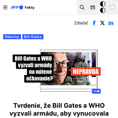
Skočiť na hlavný obsah
Tmavý
Fakty
Search
režim
Primárne karty
Zdieľať
Vakcíny
Bill Gates
Tvrdenie, že Bill Gates a WHO
vyzvali armádu, aby vynucovala