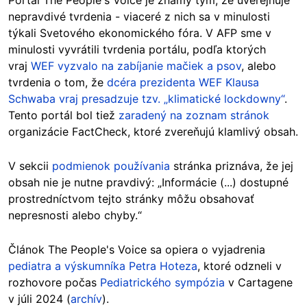
Portál The People's Voice je známy tým, že uverejňuje
nepravdivé tvrdenia - viaceré z nich sa v minulosti
týkali Svetového ekonomického fóra. V AFP sme v
minulosti vyvrátili tvrdenia portálu, podľa ktorých
vraj
WEF vyzvalo na zabíjanie mačiek a psov
, alebo
tvrdenia o tom, že
dcéra prezidenta WEF Klausa
Schwaba vraj presadzuje tzv. „klimatické lockdowny“
.
Tento portál bol tiež
zaradený na zoznam stránok
organizácie FactCheck, ktoré zvereňujú klamlivý obsah.
V sekcii
podmienok používania
stránka priznáva, že jej
obsah nie je nutne pravdivý: „Informácie (...) dostupné
prostredníctvom tejto stránky môžu obsahovať
nepresnosti alebo chyby.“
Článok The People's Voice sa opiera o vyjadrenia
pediatra a výskumníka Petra Hoteza
, ktoré odzneli v
rozhovore počas
Pediatrického sympózia
v Cartagene
v júli 2024 (
archív
).