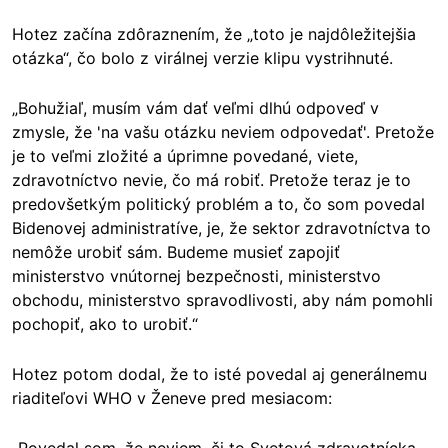
Hotez začína zdôraznením, že „toto je najdôležitejšia
otázka“, čo bolo z virálnej verzie klipu vystrihnuté.
„Bohužiaľ, musím vám dať veľmi dlhú odpoveď v
zmysle, že 'na vašu otázku neviem odpovedať'. Pretože
je to veľmi zložité a úprimne povedané, viete,
zdravotníctvo nevie, čo má robiť. Pretože teraz je to
predovšetkým politický problém a to, čo som povedal
Bidenovej administratíve, je, že sektor zdravotníctva to
nemôže urobiť sám. Budeme musieť zapojiť
ministerstvo vnútornej bezpečnosti, ministerstvo
obchodu, ministerstvo spravodlivosti, aby nám pomohli
pochopiť, ako to urobiť.“
Hotez potom dodal, že to isté povedal aj generálnemu
riaditeľovi WHO v Ženeve pred mesiacom: