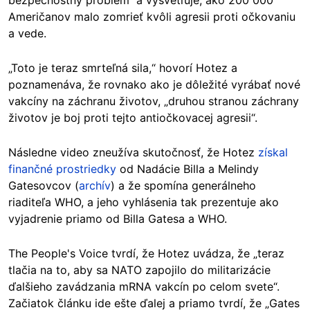
bezpečnostný problém“ a vysvetľuje, ako 200 000
Američanov malo zomrieť kvôli agresii proti očkovaniu
a vede.
„Toto je teraz smrteľná sila,“ hovorí Hotez a
poznamenáva, že rovnako ako je dôležité vyrábať nové
vakcíny na záchranu životov, „druhou stranou záchrany
životov je boj proti tejto antiočkovacej agresii“.
Následne video zneužíva skutočnosť, že Hotez
získal
finančné prostriedky
od Nadácie Billa a Melindy
Gatesovcov (
archív
) a že spomína generálneho
riaditeľa WHO, a jeho vyhlásenia tak prezentuje ako
vyjadrenie priamo od Billa Gatesa a WHO.
The People's Voice tvrdí, že Hotez uvádza, že „teraz
tlačia na to, aby sa NATO zapojilo do militarizácie
ďalšieho zavádzania mRNA vakcín po celom svete“.
Začiatok článku ide ešte ďalej a priamo tvrdí, že „Gates