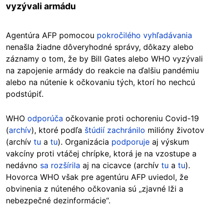
vyzývali armádu
Agentúra AFP pomocou
pokročilého vyhľadávania
nenašla žiadne dôveryhodné správy, dôkazy alebo
záznamy o tom, že by Bill Gates alebo WHO vyzývali
na zapojenie armády do reakcie na ďalšiu pandémiu
alebo na nútenie k očkovaniu tých, ktorí ho nechcú
podstúpiť.
WHO
odporúča
očkovanie proti ochoreniu Covid-19
(
archív
), ktoré podľa
štúdií
zachránilo
milióny životov
(archív
tu
a
tu
). Organizácia
podporuje
aj výskum
vakcíny proti vtáčej chrípke, ktorá je na vzostupe a
nedávno
sa rozšírila
aj na cicavce (archív
tu
a
tu
).
Hovorca WHO však pre agentúru AFP uviedol, že
obvinenia z núteného očkovania sú „zjavné lži a
nebezpečné dezinformácie“.