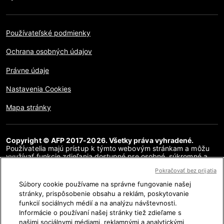
Používateľské podmienky
Ochrana osobných údajov
Právne údaje
Nastavenia Cookies
Mapa stránky
Copyright © AFP 2017-2026. Všetky práva vyhradené.
Používatelia majú prístup k týmto webovým stránkam a môžu
využívať funkcie zdieľania dostupné pre osobné, súkromné a
nekomerčné účely. Akékoľvek iné použitie, najmä akákoľvek
Pokračovať bez prijatia
reprodukcia, komunikácia pre verejnosť alebo distribúcia
obsahu tejto webovej stránky, či už v celku alebo čiastočne, na
Súbory cookie používame na správne fungovanie našej
akékoľvek iné účely a/alebo akýmkoľvek iným spôsobom, bez
stránky, prispôsobenie obsahu a reklám, poskytovanie
osobitnej licenčnej zmluvy podpísanej s AFP, je prísne
funkcií sociálnych médií a na analýzu návštevnosti.
zakázaná. Obsah zobrazený alebo zahrnutý prostredníctvom
hypertextových odkazov v článkoch AFP Fakty sa poskytuje v
Informácie o používaní našej stránky tiež zdieľame s
rozsahu potrebnom na vysvetlenie overenia príslušných
našimi sociálnymi médiami, reklamnými a analytickými