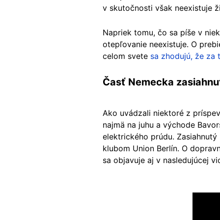
v skutočnosti však neexistuje ž
Napriek tomu, čo sa píše v nie
otepľovanie neexistuje. O preb
celom svete
sa zhodujú, že za
Časť Nemecka zasiahnu
Ako uvádzali niektoré z prísp
najmä na juhu a východe Bavors
elektrického prúdu. Zasiahnut
klubom Union Berlín. O doprav
sa objavuje aj v nasledujúcej v