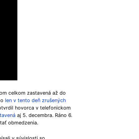
om celkom zastavená až do
olo
len v tento deň zrušených
otvrdil hovorca v telefonickom
tavená
aj 5. decembra. Ráno 6.
stať obmedzenia.
ali v súvislosti so