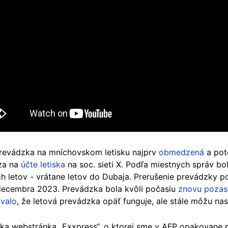
revádzka na mníchovskom letisku najprv
obmedzená
a pot
za na
účte letiska
na soc. sieti X. Podľa miestnych správ b
h letov - vrátane letov do Dubaja. Prerušenie prevádzky p
decembra 2023. Prevádzka bola kvôli počasiu
znovu pozas
valo
, že letová prevádzka opäť funguje, ale stále môžu na
ka webstránka „Exxpress“, o ktorej sme v AFP opakovane pís