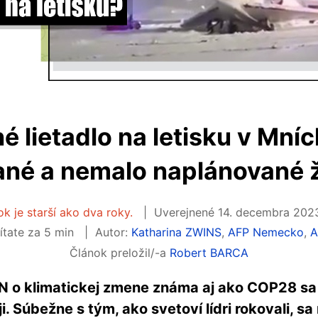
 lietadlo na letisku v Mní
né a nemalo naplánované ž
k je starší ako dva roky.
Uverejnené
14. decembra 2023
ítate za 5 min
Autor:
Katharina ZWINS
,
AFP Nemecko
,
A
Článok preložil/-a
Robert BARCA
N o klimatickej zmene známa aj ako COP28 sa
 Súbežne s tým, ako svetoví lídri rokovali, sa 