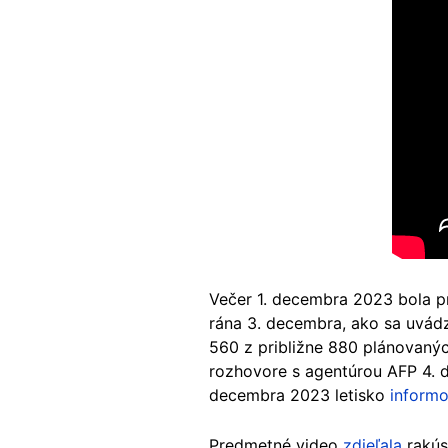
Večer 1. decembra 2023 bola p
rána 3. decembra, ako sa uvád
560 z približne 880 plánovanýc
rozhovore s agentúrou AFP 4. 
decembra 2023 letisko
informo
Predmetné video
zdieľala
rakús