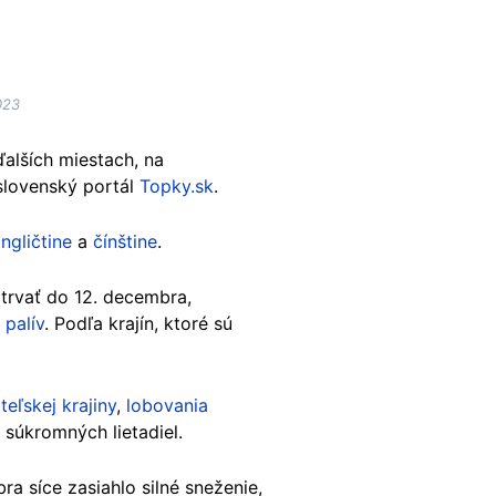
023
alších miestach, na
 slovenský portál
Topky.sk
.
ngličtine
a
čínštine
.
trvať do 12. decembra,
 palív
. Podľa krajín, ktoré sú
teľskej krajiny
,
lobovania
 súkromných lietadiel.
 síce zasiahlo silné sneženie,