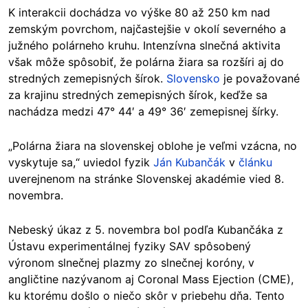
K interakcii dochádza vo výške 80 až 250 km nad
zemským povrchom, najčastejšie v okolí severného a
južného polárneho kruhu. Intenzívna slnečná aktivita
však môže spôsobiť, že polárna žiara sa rozšíri aj do
stredných zemepisných šírok.
Slovensko
je považované
za krajinu stredných zemepisných šírok, keďže sa
nachádza medzi 47° 44′ a 49° 36′ zemepisnej šírky.
„Polárna žiara na slovenskej oblohe je veľmi vzácna, no
vyskytuje sa,“ uviedol fyzik
Ján Kubančák
v
článku
uverejnenom na stránke Slovenskej akadémie vied 8.
novembra.
Nebeský úkaz z 5. novembra bol podľa Kubančáka z
Ústavu experimentálnej fyziky SAV spôsobený
výronom slnečnej plazmy zo slnečnej koróny, v
angličtine nazývanom aj Coronal Mass Ejection (CME),
ku ktorému došlo o niečo skôr v priebehu dňa. Tento