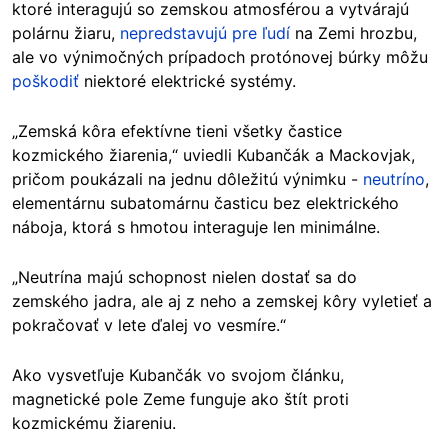
ktoré interagujú so zemskou atmosférou a vytvárajú
polárnu žiaru,
nepredstavujú pre ľudí
na Zemi hrozbu,
ale vo výnimočných prípadoch protónovej búrky môžu
poškodiť
niektoré elektrické systémy.
„Zemská kôra efektívne tieni všetky častice
kozmického žiarenia,“ uviedli Kubančák a Mackovjak,
pričom poukázali na jednu dôležitú výnimku -
neutríno
,
elementárnu subatomárnu časticu bez elektrického
náboja, ktorá s hmotou interaguje len minimálne.
„Neutrína majú schopnost nielen dostať sa do
zemského jadra, ale aj z neho a zemskej kôry vyletieť a
pokračovať v lete ďalej vo vesmíre.“
Ako vysvetľuje
Kubančák
vo svojom článku,
magnetické pole Zeme funguje ako štít proti
kozmickému žiareniu.