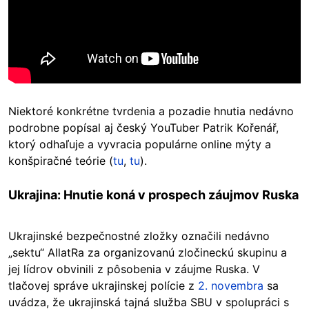
Niektoré konkrétne tvrdenia a pozadie hnutia nedávno
podrobne popísal aj český YouTuber Patrik Kořenář,
ktorý odhaľuje a vyvracia populárne online mýty a
konšpiračné teórie (
tu
,
tu
).
Ukrajina: Hnutie koná v prospech záujmov Ruska
Ukrajinské bezpečnostné zložky označili nedávno
„sektu“ AllatRa za organizovanú zločineckú skupinu a
jej lídrov obvinili z pôsobenia v záujme Ruska. V
tlačovej správe ukrajinskej polície z
2. novembra
sa
uvádza, že ukrajinská tajná služba SBU v spolupráci s