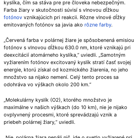
kyslíka, čím sa stáva pre pre človeka nebezpečným.
Farba žiary v skutočnosti súvisí s vlnovou dĺžkou
fotónov
vznikajúcich pri reakcii. Rôzne vlnové dĺžky
emitovaných fotónov sa javia ako
rôzne farby
.
„Červená farba v polárnej žiare je spôsobenená emisiou
fotónov s vlnovou dĺžkou 630.0 nm, ktoré vznikajú pri
deexcitácií atomárneho kyslíka,“ uviedli. „Samotným
vyžiarením fotónov excitovaný kyslík stratí časť svojej
energie, ktorú získal od kozmického žiarenia, no jeho
množstvo sa nijako nemení. Celý tento proces sa
odohráva vo výškach okolo 200 km.“
„Molekulárny kyslík (O2), ktorého množstvo je
maximálne v našich výškach (do 10 km), nie je nijako
ovplyvnený procesmi, ktoré sprevádzajú vznik a
priebeh polárnej žiary,“ uviedli.
„Nie, polárna žiara nepáli nič, ide o svetlo vyžiarené pri