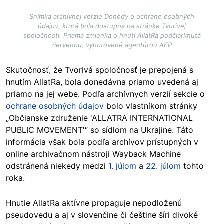
Snímka archívnej verzie Dohody o ochrane osobných
údajov, ktorá bola dostupná na stránke Tvorivej
spoločnosti. Priama zmienka o hnutí AllatRa podčiarknutá
červenou, vyhotovené agentúrou AFP
Skutočnosť, že Tvorivá spoločnosť je prepojená s
hnutím AllatRa, bola donedávna priamo uvedená aj
priamo na jej webe. Podľa archívnych verzií sekcie o
ochrane osobných údajov
bolo vlastníkom stránky
„Občianske združenie 'ALLATRA INTERNATIONAL
PUBLIC MOVEMENT'“ so sídlom na Ukrajine. Táto
informácia však bola podľa archívov prístupných v
online archivačnom nástroji Wayback Machine
odstránená niekedy medzi
1. júlom
a
22. júlom
tohto
roka.
Hnutie AllatRa aktívne propaguje nepodloženú
pseudovedu a aj v slovenčine či češtine šíri divoké