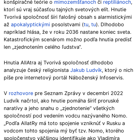
konšpiračné teórie o
mimozemšťanoch
či
reptiliánoch
,
ktorí sú vraj súčasťou tajných svetových elít. Hnutie
Tvorivá spoločnosť šíri falošný obsah s alarmistickými
až
apokalyptickými
posolstvami (
tu
,
tu
). Dlhodobo
napríklad hlása, že v roku 2036 nastane koniec sveta.
Katastrofickým scenárom možno podľa hnutia predísť
len „zjednotením celého ľudstva“.
Hnutia AllAtra aj Tvorivá spoločnosť dlhodobo
analyzuje český religionista
Jakub Ludvík
, ktorý o nich
píše pre internetový portál Náboženský Infoservis.
V
rozhovore
pre Seznam Zprávy v decembri 2022
Ludvík načrtol, ako hnutie pomáha šíriť proruské
naratívy a jeho snahu o „zjednotenie“ všetkých
spoločností pod vedením vodcu nazývaného Nomo.
„Podľa AllatRy má toto spojenie vzniknúť v Rusku a
vodcom tohto spojenia mý byť tzv. Nomo, ktorého
spoločenstvo väčšinou identifikuje ako Vladimíra