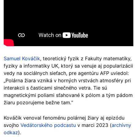
Samuel Kováčik
, teoretický fyzik z Fakulty matematiky,
fyziky a informatiky UK, ktorý sa venuje aj popularizácii
vedy na sociálnych sieťach, pre agentúru AFP uviedol:
„Polárna žiara vzniká v horných vrstvách atmosféry pri
interakcii s časticami slnečného vetra. Tie sú
magnetickými poliami sťahované k pólom a tým pádom
žiaru pozorujeme bežne tam.“
Kováčik venoval fenoménu polárnej žiary aj epizódu
svojho
Vedátorského podcastu
v marci 2023 (
archívny
odkaz
).