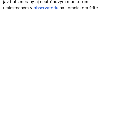
jav bol zmeraný aj neutrónovým
monitorom
umiestneným
v
observatóriu
na Lomnickom štíte.