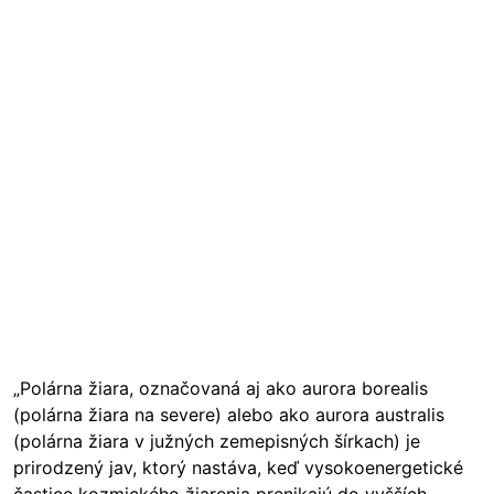
„Polárna žiara, označovaná aj ako aurora borealis
(polárna žiara na severe) alebo ako aurora australis
(polárna žiara v južných zemepisných šírkach) je
prirodzený jav, ktorý nastáva, keď vysokoenergetické
častice kozmického žiarenia prenikajú do vyšších