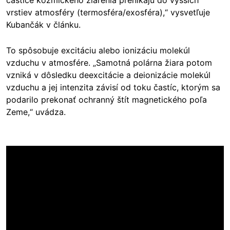
vrstiev atmosféry (termosféra/exosféra),“ vysvetľuje
Kubančák v článku.
To spôsobuje excitáciu alebo ionizáciu molekúl
vzduchu v atmosfére. „Samotná polárna žiara potom
vzniká v dôsledku deexcitácie a deionizácie molekúl
vzduchu a jej intenzita závisí od toku častíc, ktorým sa
podarilo prekonať ochranný štít magnetického poľa
Zeme,“ uvádza.