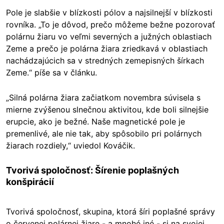
Pole je slabšie v blízkosti pólov a najsilnejší v blízkosti
rovníka. „To je dôvod, prečo môžeme bežne pozorovať
polárnu žiaru vo veľmi severných a južných oblastiach
Zeme a prečo je polárna žiara zriedkavá v oblastiach
nachádzajúcich sa v stredných zemepisných šírkach
Zeme.“ píše sa v článku.
„Silná polárna žiara začiatkom novembra súvisela s
mierne zvýšenou slnečnou aktivitou, kde boli silnejšie
erupcie, ako je bežné. Naše magnetické pole je
premenlivé, ale nie tak, aby spôsobilo pri polárnych
žiarach rozdiely,“ uviedol Kováčik.
Tvorivá spoločnosť: Šírenie poplašných
konšpirácií
Tvorivá spoločnosť, skupina, ktorá šíri poplašné správy
o červenej polárnej žiare - a mnohé iné - si na svojej