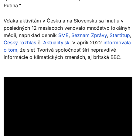
Putina.“
Vďaka aktivitám v Česku a na Slovensku sa hnutiu v
posledných 12 mesiacoch venovalo množstvo lokálnyh
médií, napríklad denník
SME
,
Seznam Zprávy
,
Startitup
,
Český rozhlas
či
Aktuality.sk
. V apríli 2022
informovala
o tom,
že sieť Tvorivá spoločnosť šíri nepravdivé
informácie o klimatických zmenách, aj britská BBC.