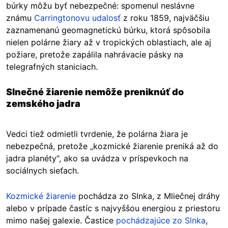
búrky môžu byť nebezpečné: spomenul neslávne
známu
Carringtonovu udalosť
z roku 1859, najväčšiu
zaznamenanú geomagnetickú búrku, ktorá spôsobila
nielen polárne žiary až v tropických oblastiach, ale aj
požiare, pretože zapálila nahrávacie pásky na
telegrafných staniciach.
Slnečné žiarenie nemôže preniknúť do
zemského jadra
Vedci tiež odmietli tvrdenie, že polárna žiara je
nebezpečná, pretože „kozmické žiarenie preniká až do
jadra planéty“, ako sa uvádza v príspevkoch na
sociálnych sieťach.
Kozmické žiarenie
pochádza zo Slnka, z Mliečnej dráhy
alebo v prípade častíc s najvyššou energiou z priestoru
mimo našej galexie. Častice
pochádzajúce zo Slnka
,