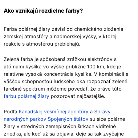
Ako vznikajú rozdielne farby?
Farba polárnej žiary závisí od chemického zloženia
zemskej atmosféry a nadmorskej výšky, v ktorej
reakcie s atmosférou prebiehajú.
Zelená farba je spôsobená zrážkou elektrónov s
atómami kyslíka vo výške približne 100 km, kde je
relatívne vysoká koncentrácia kyslíka. V kombinácii s
väčšou schopnosťou ľudského oka rozpoznať zelené
farebné spektrum môžeme povedať, že práve túto
farbu polárnej žiary
pozorovať najčastejšie.
Podľa
Kanadskej vesmírnej agentúry
a
Správy
národných parkov Spojených štátov
sú síce polárne
žiary v stredných zemepisných šírkach viditeľné
zriedka, ale keď už sa objavia, deje sa tak zvyčajne