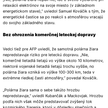
relaxácii elektrónov na svoje miesto (v základnom
energetickom stave),“ uviedol Samuel Kováčik s tým, že
energetické častice sa po reakcii s atmosférou vracajú
do svojho základného stavu.
Bez ohrozenia komerčnej leteckej dopravy
Vedci tiež pre AFP uviedli, že samotná polárna žiara
nepredstavuje riziko pre leteckú dopravu. „Nie,
komerčné lietadlá lietajú vo výške okolo 10 kilometrov,
niektoré vojenské lietadlá lietajú trochu vyššie, no
polárna žiara vzniká vo výške 100-300 km, teda v
extrémne riedkej časti atmosféry,“ povedal Kováčik.
„Polárna žiara sama o sebe takúto hrozbu
nepredstavuje,“ uviedli Kubančák a Mackovjak. Hrozbu
podľa nich však môže predstavovať zvýšený tok
kozmického žiarenia, ktorý v dôsledku slnečných a