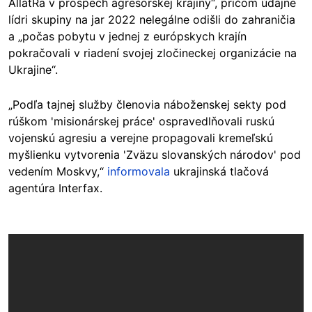
AllatRa v prospech agresorskej krajiny“, pričom údajne
lídri skupiny na jar 2022 nelegálne odišli do zahraničia
a „počas pobytu v jednej z európskych krajín
pokračovali v riadení svojej zločineckej organizácie na
Ukrajine“.
„Podľa tajnej služby členovia náboženskej sekty pod
rúškom 'misionárskej práce' ospravedlňovali ruskú
vojenskú agresiu a verejne propagovali kremeľskú
myšlienku vytvorenia 'Zväzu slovanských národov' pod
vedením Moskvy,“
informovala
ukrajinská tlačová
agentúra Interfax.