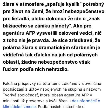
žiara v atmosfére „spaľuje kyslík“ potrebný
pre život na Zemi, že hrozí nebezpečenstvo
pre lietadlá, alebo dokonca že ide o „znak
blížiaceho sa zániku planéty“. Ako pre
agentúru AFP vysvetlili oslovení vedci, nič
z toho nie je pravda. Je síce zriedkavé, že
polárna žiara s dramatickým sfarbením je
viditeľná tak ďaleko na juh od polárnych
oblastí, žiadne nebezpečenstvo však
ľuďom podľa nich nehrozilo.
Falošné príspevky na túto tému zdieľané v slovenčine
pochádzajú z účtov napojených na skupinu s názvom
Tvorivá spoločnosť, ktorej obsah agentúra AFP v
minulosti už preverovala kvôli šíreniu
dezinformácií o
klimatickej zmene
. Podľa našich zistení ide o