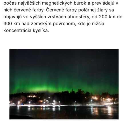
počas najväčších magnetických búrok a prevládajú v
nich červené farby. Červené farby polárnej žiary sa
objavujú vo vyšších vrstvách atmosféry, od 200 km do
300 km nad zemským povrchom, kde je nižšia
koncentrácia kyslíka.
Image