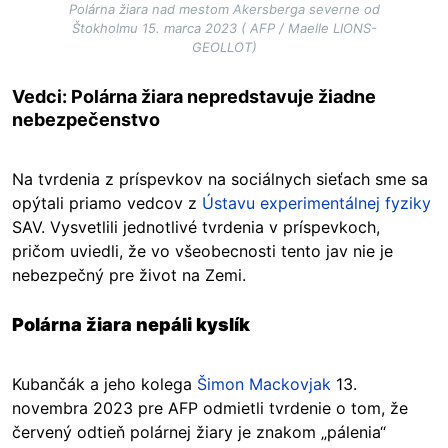
Polárna žiara nad mestom Akersberga severne od
Štokholmu 15. marca 2023 ( AFP / Maelle LIONS-
GEOLLOT)
Vedci: Polárna žiara nepredstavuje žiadne
nebezpečenstvo
Na tvrdenia z príspevkov na sociálnych sieťach sme sa
opýtali priamo vedcov z
Ústavu experimentálnej fyziky
SAV. Vysvetlili jednotlivé tvrdenia v príspevkoch,
pričom uviedli, že vo všeobecnosti tento jav nie je
nebezpečný pre život na Zemi.
Polárna žiara nepáli kyslík
Kubančák a jeho kolega
Šimon Mackovjak
13.
novembra 2023 pre AFP odmietli tvrdenie o tom, že
červený odtieň polárnej žiary je znakom „pálenia“