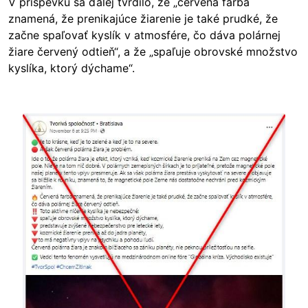
V príspevku sa ďalej tvrdilo, že „červená farba
znamená, že prenikajúce žiarenie je také prudké, že
začne spaľovať kyslík v atmosfére, čo dáva polárnej
žiare červený odtieň“, a že „spaľuje obrovské množstvo
kyslíka, ktorý dýchame“.
Image