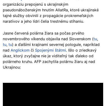
organizáciu prepojenú s ukrajinským
pseudonáboženským hnutím AllatRa, ktoré ukrajinské
tajné služby obvinili z propagácie prokremeľských
naratívov a jeho lídri čelia trestnému stíhaniu.
Jasne červená polárna žiara sa počas prvého
novembrového víkendu objavila nad Slovenskom (
tu
,
tu
,
tu
) a ďalšími krajinami severnej pologule, napríklad
nad
Anglickom
či
Spojenými štátmi
. Išlo o zriedkavý
úkaz, ktorý zvyčajne nie je viditeľný tak ďaleko od
polárneho kruhu.
AFP zachytila
polárnu žiaru aj nad
Ukrajinou: