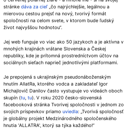
stránke
dáva za cieľ
„čo najrýchlejšie, legálnou a
mierovou cestou prejsť na nový, tvorivý formát
spoločnosti na celom svete, v ktorom bude ľudský
život najvyššou hodnotou“.
Jej web funguje vo viac ako 50 jazykoch
a je aktívna
v
mnohých krajinách vrátane Slovenska a Českej
republiky, kde je prítomná prostredníctvom účtov na
sociálnych sieťach naprieč jednotlivými platformami.
Je prepojená s ukrajinským pseudonáboženským
hnutím AllatRa, ktorého vodca a zakladateľ Igor
Michajlovič Danilov často vystupuje vo videách oboch
skupín (
tu
,
tu
). V roku 2020 česko-slovenská
facebooková stránka Tvorivej spoločnosti v jednom zo
svojich príspevkov priamo
uviedla
: „Tvorivá spoločnosť
je globálny projekt Medzinárodného spoločenského
hnutia 'ALLATRA', ktorý sa týka každého!“