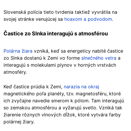
Slovenská polícia tieto tvrdenia taktiež vyvrátila na
svojej stránke venujúcej sa
hoaxom a podvodom
.
Častice zo Slnka interagujú s atmosférou
Polárna žiara
vzniká, keď sa energeticy nabité častice
zo Slnka dostanú k Zemi vo forme
slnečného vetra
a
interagujú s molekulami plynov v horných vrstvách
atmosféry.
Keď častice prúdia k Zemi,
narazia na okraj
magnetického poľa planéty, tzv. magnetosféru, ktoré
ich zvyčajne navedie smerom k pólom. Tam interagujú
so zemskou atmosférou a vyžarujú svetlo. Vzniká tak
žiarenie rôznych vlnových dĺžok, ktoré vytvára farby
polárnej žiary.