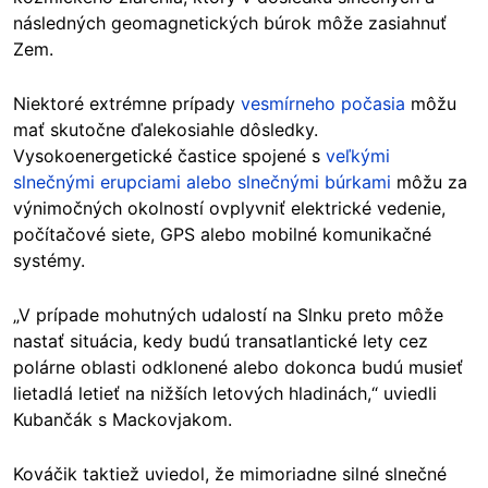
následných geomagnetických búrok môže zasiahnuť
Zem.
Niektoré extrémne prípady
vesmírneho počasia
môžu
mať skutočne ďalekosiahle dôsledky.
Vysokoenergetické častice spojené s
veľkými
slnečnými erupciami alebo slnečnými búrkami
môžu za
výnimočných okolností ovplyvniť elektrické vedenie,
počítačové siete, GPS alebo mobilné komunikačné
systémy.
„V prípade mohutných udalostí na Slnku preto môže
nastať situácia, kedy budú transatlantické lety cez
polárne oblasti odklonené alebo dokonca budú musieť
lietadlá letieť na nižších letových hladinách,“ uviedli
Kubančák s Mackovjakom.
Kováčik taktiež uviedol, že mimoriadne silné slnečné