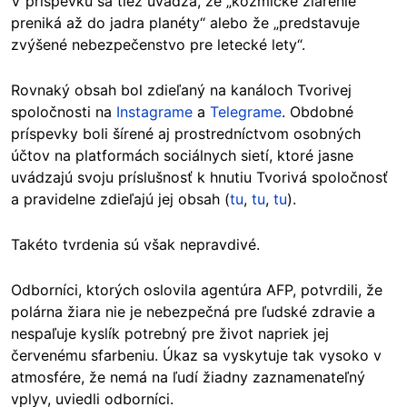
V príspevku sa tiež uvádza, že „kozmické žiarenie
preniká až do jadra planéty“ alebo že „predstavuje
zvýšené nebezpečenstvo pre letecké lety“.
Rovnaký obsah bol zdieľaný na kanáloch Tvorivej
spoločnosti na
Instagrame
a
Telegrame
. Obdobné
príspevky boli šírené aj prostredníctvom osobných
účtov na platformách sociálnych sietí, ktoré jasne
uvádzajú svoju príslušnosť k hnutiu Tvorivá spoločnosť
a pravidelne zdieľajú jej obsah (
tu
,
tu
,
tu
).
Takéto tvrdenia sú však nepravdivé.
Odborníci, ktorých oslovila agentúra AFP, potvrdili, že
polárna žiara nie je nebezpečná pre ľudské zdravie a
nespaľuje kyslík potrebný pre život napriek jej
červenému sfarbeniu. Úkaz sa vyskytuje tak vysoko v
atmosfére, že nemá na ľudí žiadny zaznamenateľný
vplyv, uviedli odborníci.