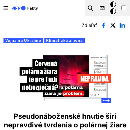
Skočiť na hlavný obsah
Tmavý
Fakty
Search
režim
Primárne karty
Zdieľať
Vojna na Ukrajine
Klimatická zmena
Pseudonáboženské hnutie šíri
nepravdivé tvrdenia o polárnej žiare