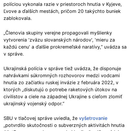
políciou vykonala razie v priestoroch hnutia v Kyjeve,
Ľvove a ďalších mestách, pričom 20 takýchto buniek
zablokovala.
„Členovia skupiny verejne propagovali myšlienky
vytvorenia 'zväzu slovanských národov', 'mieru za
každú cenu' a ďalšie prokremeľské naratívy,“ uvádza sa
v správe.
Ukrajinská polícia v správe tiež uvádza, že disponuje
nahrávkami súkromných rozhovorov medzi vodcami
hnutia zo začiatku ruskej invázie z februára 2022, v
ktorých „diskutujú o potrebe raketových útokov na
civilistov a ciele na západnej Ukrajine s cieľom zlomiť
ukrajinský vojenský odpor.“
SBU v tlačovej správe uviedla, že
vyšetrovanie
„potvrdilo skutočnosti o subverzných aktivitách hnutia