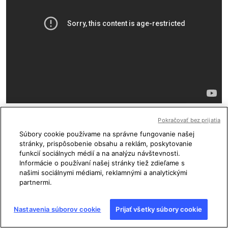
Pokračovať bez prijatia
Podľa ukrajinských zdrojov (
tu
,
tu
) čelia vodcovia
Súbory cookie používame na správne fungovanie našej
hnutia obvineniam z vlastizrady, vytvorenia
stránky, prispôsobenie obsahu a reklám, poskytovanie
organizovanej zločineckej skupiny, propagandy
funkcií sociálnych médií a na analýzu návštevnosti.
komunistického totalitného režimu a ospravedlňovania
Informácie o používaní našej stránky tiež zdieľame s
či popierania ozbrojenej agresie Ruskej federácie voči
našimi sociálnymi médiami, reklamnými a analytickými
partnermi.
Ukrajine.
Bývalá členka českej bunky Eva Hronová, ktorá bola v
Nastavenia súborov cookie
Prijať všetky súbory cookie
hierarchii hnutia vysoko, no začiatkom tohto roka z