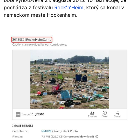
bola vyhotovená 21. augusta 2013. To naznačuje, že
pochádza z festivalu
Rock'n'Heim
, ktorý sa konal v
nemeckom meste Hockenheim.
Image