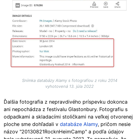
Snímka databázy Alamy s fotografiou z roku 2014
vyhotovená 13. júla 2022
Ďalšia fotografia z nepravdivého príspevku dokonca
ani nepochádza z festivalu Glastonbury. Fotografiu s
odpadkami a skladacími stoličkami na veľkej otvorenej
ploche sme dohľadali v
databáze Alamy
, pričom nesie
názov "20130821RocknHeimCamp" a podľa údajov