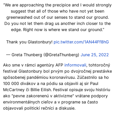
”We are approaching the precipice and I would strongly
suggest that all of those who have not yet been
greenwashed out of our senses to stand our ground.
Do you not let them drag us another inch closer to the
edge. Right now is where we stand our ground.”
Thank you Glastonbury!
pic.twitter.com/1AN44Ff8hG
— Greta Thunberg (@GretaThunberg)
June 25, 2022
Ako sme v rámci agentúry AFP
informovali
, tohtoročný
festival Glastonbury bol prvým po dvojročnej prestávke
spôsobenej pandémiou koronavírusu. Zúčastnilo sa ho
100 000 divákov a na pódiu sa objavili aj sir Paul
McCartney či Billie Eilish. Festival opisuje svoju históriu
ako "pevne zakorenenú v aktivizme" vrátane podpory
environmentálnych cieľov a v programe sa často
objavovali politickí rečníci a diskusie.