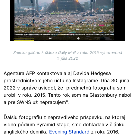
Snímka galérie k článku Daily Mail z roku 2015 vyhotovená
1. júla 2022
Agentúra AFP kontaktovala aj Davida Hedgesa
prostredníctvom jeho účtu na Instagrame. Dňa 30. júna
2022 v správe uviedol, že "predmetnú fotografiu som
urobil v roku 2015. Tento rok som na Glastonbury nebol
a pre SWNS už nepracujem".
Ďalšiu fotografiu z nepravdivého príspevku, na ktorej
vidno pódium Pyramid stage, sme dohľadali v článku
anglického denníka
Evening Standard
z roku 2016.