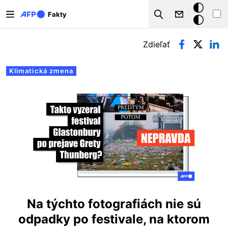
Skočiť na hlavný obsah
Tmavý
Fakty
Search
režim
Primárne karty
Zdieľať
Klimatická zmena
Na týchto fotografiách nie sú
odpadky po festivale, na ktorom