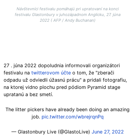
Návštevníci festivalu pomáhajú pri upratovaní na konci
festivalu Glastonbury v juhozápadnom Anglicku, 27. júna
2022 ( AFP / Andy Buchanan)
27 . júna 2022 dopoludnia informovali organizátori
festivalu na
twitterovom účte
o tom, že "zberači
odpadu už odviedli úžasnú prácu" a pridali fotografiu,
na ktorej vidno plochu pred pódiom Pyramid stage
upratanú a bez smetí.
The litter pickers have already been doing an amazing
job.
pic.twitter.com/wbrejrqnPq
— Glastonbury Live (@GlastoLive)
June 27, 2022