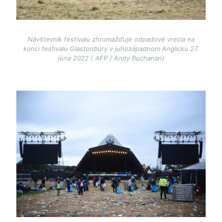
Návštevník festivalu zhromažďuje odpadové vrecia na
konci festivalu Glastonbury v juhozápadnom Anglicku 27.
júna 2022 ( AFP / Andy Buchanan)
Image