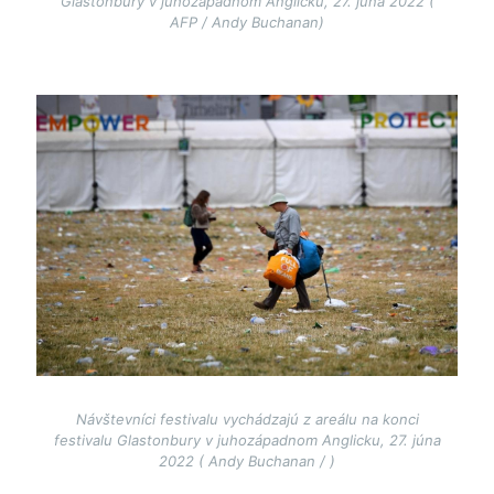
Glastonbury v juhozápadnom Anglicku, 27. júna 2022 (
AFP / Andy Buchanan)
Image
Návštevníci festivalu vychádzajú z areálu na konci
festivalu Glastonbury v juhozápadnom Anglicku, 27. júna
2022 ( Andy Buchanan / )