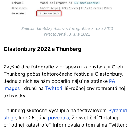
Snímka databázy Alamy s fotografiou z roku 2013
vyhotovená 13. júla 2022
Glastonbury 2022 a Thunberg
Zvyšné dve fotografie v príspevku zachytávajú Gretu
Thunberg počas tohtoročného festivalu Glastonbury.
Jednu z nich sa nám podarilo nájsť na stránke
PA
Images
, druhú na
Twitteri
19-ročnej environmentálnej
aktivistky.
Thunberg skutočne vystúpila na festivalovom
Pyramid
stage
, kde 25. júna
povedala
, že svet čelí "totálnej
prírodnej katastrofe". Informovala o tom aj na Twitteri: