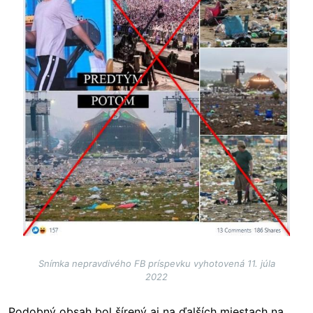
Snímka nepravdivého FB príspevku vyhotovená 11. júla
2022
Podobný obsah bol šírený aj na ďalších miestach na