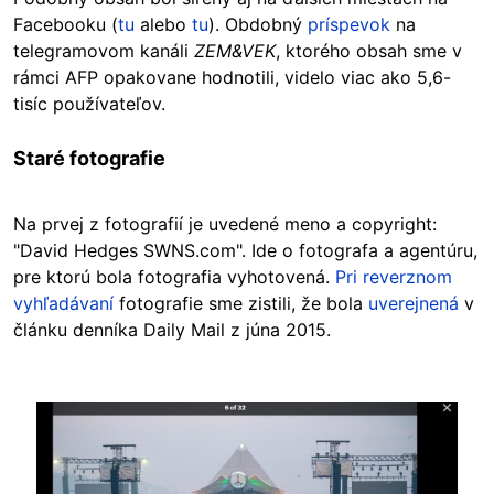
Facebooku (
tu
alebo
tu
). Obdobný
príspevok
na
telegramovom kanáli
ZEM&VEK
, ktorého obsah sme v
rámci AFP opakovane hodnotili, videlo viac ako 5,6-
tisíc používateľov.
Staré fotografie
Na prvej z fotografií je uvedené meno a copyright:
"David Hedges SWNS.com". Ide o fotografa a agentúru,
pre ktorú bola fotografia vyhotovená.
Pri reverznom
vyhľadávaní
fotografie sme zistili, že bola
uverejnená
v
článku denníka Daily Mail z júna 2015.
Image