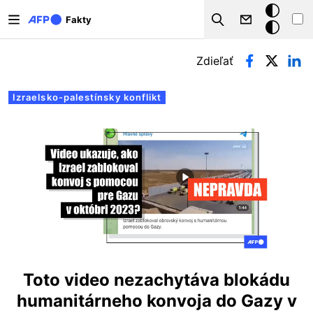
Skočiť na hlavný obsah
Tmavý
Fakty
Search
režim
Primárne karty
Zdieľať
Izraelsko-palestínsky konflikt
Toto video nezachytáva blokádu
humanitárneho konvoja do Gazy v