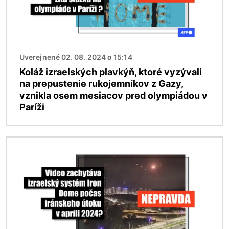
Uverejnené 02. 08. 2024 o 15:14
Koláž izraelských plavkýň, ktoré vyzývali
na prepustenie rukojemníkov z Gazy,
vznikla osem mesiacov pred olympiádou v
Paríži
Obrázok