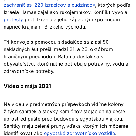
zachrániť asi 220 Izraelcov a cudzincov
, ktorých podľa
Izraela Hamas zajal ako rukojemníkov. Konflikt vyvolal
protesty
proti Izraelu a jeho západným spojencom
naprieč krajinami Blízkeho východu.
Tri konvoje s pomocou skladajúce sa z asi 50
nákladných áut prešli medzi 21. a 23. októbrom
hraničným priechodom Rafah a dostali sa k
obyvateľstvu, ktoré nutne potrebuje potraviny, vodu a
zdravotnícke potreby.
Video z mája 2021
Na videu v predmetných príspevkoch vidíme kolóny
žltých sanitiek a stovky kamiónov stojacich na ceste
uprostred púšte pred budovou s egyptskou vlajkou.
Sanitky majú zelené pruhy, vďaka ktorým ich môžeme
identifikovať ako
egyptské zdravotnícke vozidlá
.