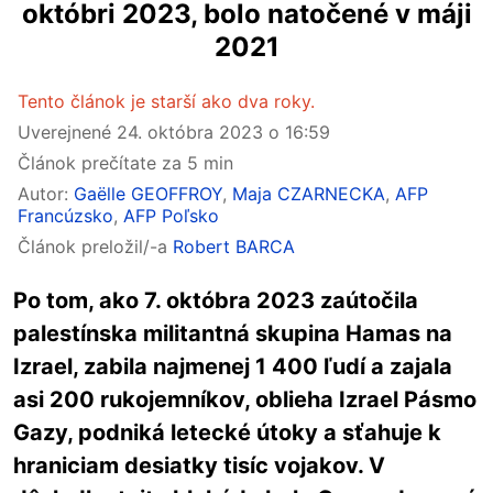
októbri 2023, bolo natočené v máji
2021
Tento článok je starší ako dva roky.
Uverejnené
24. októbra 2023 o 16:59
Článok prečítate za 5 min
Autor:
Gaëlle GEOFFROY
,
Maja CZARNECKA
,
AFP
Francúzsko
,
AFP Poľsko
Článok preložil/-a
Robert BARCA
Po tom, ako 7. októbra 2023 zaútočila
palestínska militantná skupina Hamas na
Izrael, zabila najmenej 1 400 ľudí a zajala
asi 200 rukojemníkov, oblieha Izrael Pásmo
Gazy, podniká letecké útoky a sťahuje k
hraniciam desiatky tisíc vojakov. V