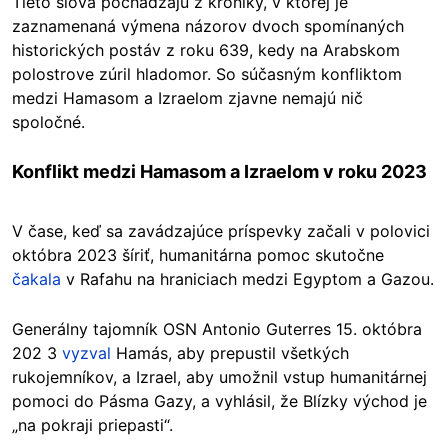
Tieto slová pochádzajú z kroniky, v ktorej je
zaznamenaná výmena názorov dvoch spomínaných
historických postáv z roku 639, kedy na Arabskom
polostrove zúril hladomor. So súčasným konfliktom
medzi Hamasom a Izraelom zjavne nemajú nič
spoločné.
Konflikt medzi Hamasom a Izraelom v roku 2023
V čase, keď sa zavádzajúce príspevky začali v polovici
októbra 2023 šíriť, humanitárna pomoc skutočne
čakala
v Rafahu na hraniciach medzi Egyptom a Gazou.
Generálny tajomník OSN Antonio Guterres 15. októbra
202 3
vyzval
Hamás, aby prepustil všetkých
rukojemníkov, a Izrael, aby umožnil vstup humanitárnej
pomoci do Pásma Gazy, a vyhlásil, že Blízky východ je
„na pokraji priepasti“.