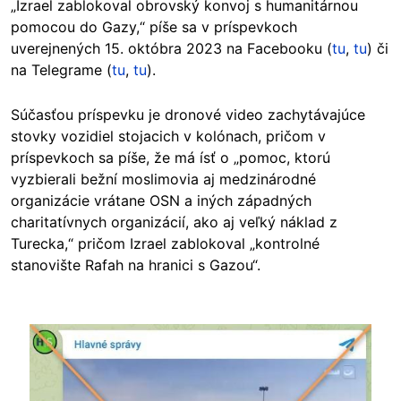
„Izrael zablokoval obrovský konvoj s humanitárnou
pomocou do Gazy,“ píše sa v príspevkoch
uverejnených 15. októbra 2023 na Facebooku (
tu
,
tu
) či
na Telegrame (
tu
,
tu
).
Súčasťou príspevku je dronové video zachytávajúce
stovky vozidiel stojacich v kolónach, pričom v
príspevkoch sa píše, že má ísť o „pomoc, ktorú
vyzbierali bežní moslimovia aj medzinárodné
organizácie vrátane OSN a iných západných
charitatívnych organizácií, ako aj veľký náklad z
Turecka,“ pričom Izrael zablokoval „kontrolné
stanovište Rafah na hranici s Gazou“.
Image