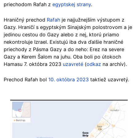
priechodom Rafah z
egyptskej strany
.
Hraničný prechod
Rafah
je najjužnejším výstupom z
Gazy. Hraničí s egyptským Sinajským polostrovom a je
jedinou cestou do Gazy alebo z nej, ktorú priamo
nekontroluje Izrael. Existujú iba dva ďalšie hraničné
priechody z Pásma Gazy a do neho: Erez na severe
Gazy a Kerem Šalom na juhu. Oba boli po útokoch
Hamasu 7. októbra 2023
uzavreté
(
odkaz
na archív).
Prechod Rafah bol
10. októbra 2023
taktiež uzavretý.
Image