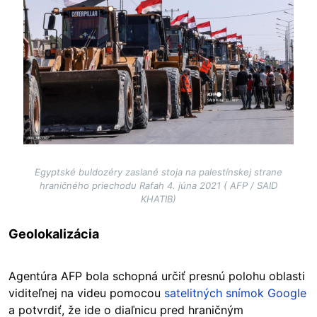
Egyptské buldozéry zaslané stoja na palestínskej strane
hraničného priechodu Rafah 4. júna 2021 ( AFP / SAID
KHATIB)
Geolokalizácia
Agentúra AFP bola schopná určiť presnú polohu oblasti
viditeľnej na videu pomocou
satelitných snímok Google
a potvrdiť, že ide o diaľnicu pred hraničným