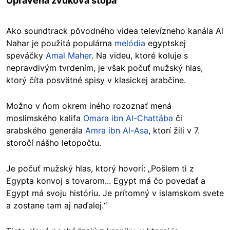
Upravená zvuková stopa
Ako soundtrack pôvodného videa televízneho kanála Al
Nahar je použitá populárna
melódia
egyptskej
speváčky
Amal Maher
. Na videu, ktoré koluje s
nepravdivým tvrdením, je však počuť mužský hlas,
ktorý číta posvätné spisy v klasickej arabčine.
Možno v ňom okrem iného rozoznať mená
moslimského kalifa
Omara ibn Al-Chattába
či
arabského generála
Amra ibn Al-Asa
, ktorí žili v 7.
storočí nášho letopočtu.
Je počuť mužský hlas, ktorý hovorí: „Pošlem ti z
Egypta konvoj s tovarom... Egypt má čo povedať a
Egypt má svoju históriu. Je prítomný v islamskom svete
a zostane tam aj naďalej.“