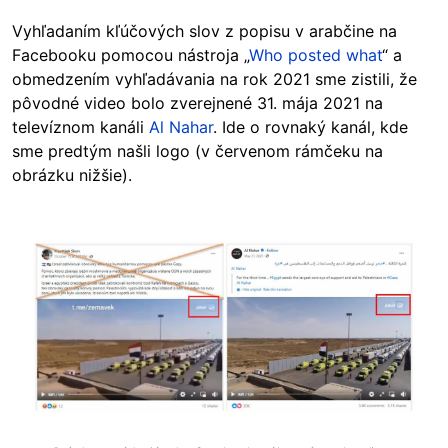
Vyhľadaním kľúčových slov z popisu v arabčine na
Facebooku pomocou nástroja „
Who posted what
“ a
obmedzením vyhľadávania na rok 2021 sme zistili, že
pôvodné video bolo zverejnené 31. mája 2021 na
televíznom kanáli
Al Nahar
. Ide o rovnaký kanál, kde
sme predtým našli logo (v červenom rámčeku na
obrázku nižšie).
Image