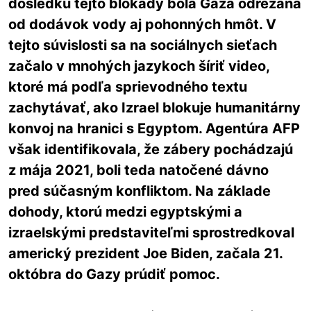
dôsledku tejto blokády bola Gaza odrezaná
od dodávok vody aj pohonných hmôt. V
tejto súvislosti sa na sociálnych sieťach
začalo v mnohých jazykoch šíriť video,
ktoré má podľa sprievodného textu
zachytávať, ako Izrael blokuje humanitárny
konvoj na hranici s Egyptom. Agentúra AFP
však identifikovala, že zábery pochádzajú
z mája 2021, boli teda natočené dávno
pred súčasným konfliktom. Na základe
dohody, ktorú medzi egyptskými a
izraelskými predstaviteľmi sprostredkoval
americký prezident Joe Biden, začala 21.
októbra do Gazy prúdiť pomoc.