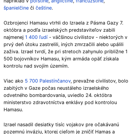
napríklad v
poľštine
,
angličtine
,
francúzštine
,
španielčine
či
češtine
.
Ozbrojenci Hamasu vtrhli do Izraela z Pásma Gazy 7.
októbra a podľa izraelských predstaviteľov zabili
najmenej
1 400 ľudí
- väčšinou civilistov - niektorých v
prvý deň útoku zastrelili, iných zmrzačili alebo upálili
zaživa. Izrael tvrdí, že pri stretoch zahynulo približne 1
500 bojovníkov Hamasu, kým armáda opäť získala
kontrolu nad svojím územím.
Viac ako
5 700 Palestínč
anov
, prevažne civilistov, bolo
zabitých v Gaze počas neustáleho izraelského
odvetného bombardovania, uviedlo 24. októbra
ministerstvo zdravotníctva enklávy pod kontrolou
Hamasu.
Izrael nasadil desiatky tisíc vojakov pre očakávanú
pozemnú inváziu, ktorej cieľom je zničiť Hamas a