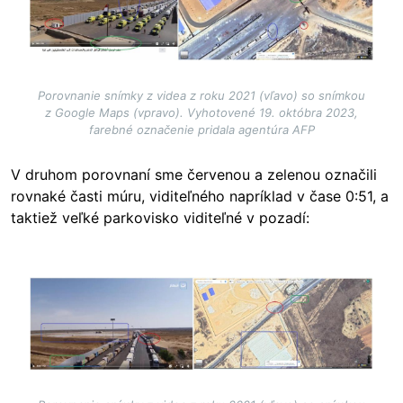
Porovnanie snímky z videa z roku 2021 (vľavo) so snímkou
z Google Maps (vpravo). Vyhotovené 19. októbra 2023,
farebné označenie pridala agentúra AFP
V druhom porovnaní sme červenou a zelenou označili
rovnaké časti múru, viditeľného napríklad v čase 0:51, a
taktiež veľké parkovisko viditeľné v pozadí:
Image