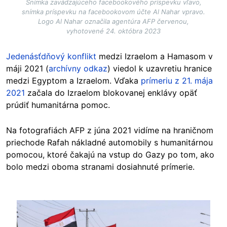
Snímka zavádzajúceho facebookového príspevku vľavo,
snímka príspevku na facebookovom účte Al Nahar vpravo.
Logo Al Nahar označila agentúra AFP červenou,
vyhotovené 24. októbra 2023
Jedenásťdňový konflikt
medzi Izraelom a Hamasom v
máji 2021 (
archívny odkaz
) viedol k uzavretiu hranice
medzi Egyptom a Izraelom. Vďaka
prímeriu z 21. mája
2021
začala do Izraelom blokovanej enklávy opäť
prúdiť humanitárna pomoc.
Na fotografiách AFP z júna 2021 vidíme na hraničnom
priechode Rafah nákladné automobily s humanitárnou
pomocou, ktoré čakajú na vstup do Gazy po tom, ako
bolo medzi oboma stranami dosiahnuté prímerie.
Image