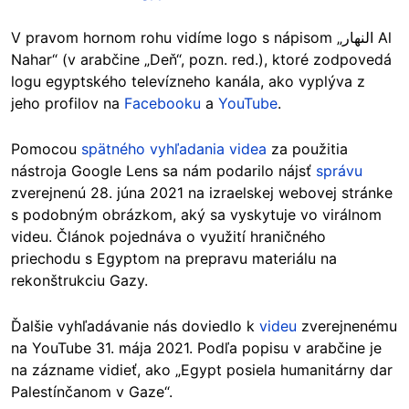
V pravom hornom rohu vidíme logo s nápisom „النهار Al
Nahar“ (v arabčine „Deň“, pozn. red.), ktoré zodpovedá
logu egyptského televízneho kanála, ako vyplýva z
jeho profilov na
Facebooku
a
YouTube
.
Pomocou
spätného vyhľadania videa
za použitia
nástroja Google Lens sa nám podarilo nájsť
správu
zverejnenú 28. júna 2021 na izraelskej webovej stránke
s podobným obrázkom, aký sa vyskytuje vo virálnom
videu. Článok pojednáva o využití hraničného
priechodu s Egyptom na prepravu materiálu na
rekonštrukciu Gazy.
Ďalšie vyhľadávanie nás doviedlo k
videu
zverejnenému
na YouTube 31. mája 2021. Podľa popisu v arabčine je
na zázname vidieť, ako „Egypt posiela humanitárny dar
Palestínčanom v Gaze“.