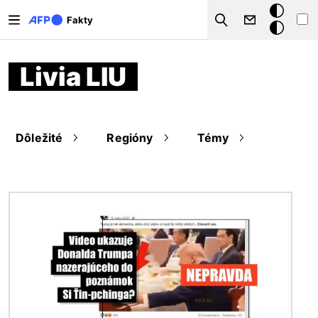
Skočiť na hlavný obsah
Tmavý
Fakty
Search
režim
Livia LIU
Dôležité
Regióny
Témy
Obrázok