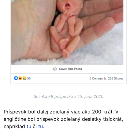
Snímka FB príspevku z 15. júna 2020
Príspevok bol ďalej zdieľaný viac ako 200-krát. V
angličtine bol príspevok zdieľaný desiatky tisíckrát,
napríklad
tu
či
tu
.