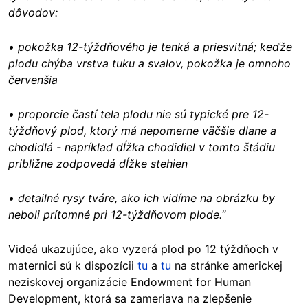
dôvodov:
• pokožka 12-týždňového je tenká a priesvitná; keďže
plodu chýba vrstva tuku a svalov, pokožka je omnoho
červenšia
• proporcie častí tela plodu nie sú typické pre 12-
týždňový plod, ktorý má nepomerne väčšie dlane a
chodidlá - napríklad dĺžka chodidiel v tomto štádiu
približne zodpovedá dĺžke stehien
• detailné rysy tváre, ako ich vidíme na obrázku by
neboli prítomné pri 12-týždňovom plode.
“
Videá ukazujúce, ako vyzerá plod po 12 týždňoch v
maternici sú k dispozícii
tu
a
tu
na stránke americkej
neziskovej organizácie Endowment for Human
Development, ktorá sa zameriava na zlepšenie