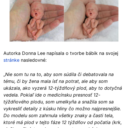
Autorka Donna Lee napísala o tvorbe bábik na svojej
stránke
nasledovné:
„
Nie som tu na to, aby som súdila či debatovala na
tému, či by žena mala ísť na potrat, ale aby som
ukázala, ako vyzerá 12-týždňový plod, aby to dotyčná
vedela. Pokiaľ ide o medicínsku presnosť 12-
týždňového plodu, som umelkyňa a snažila som sa
vykresliť detaily z kúsku hliny čo možno najpresnejšie.
Do modelu som zahrnula všetky znaky a časti tela,
ktoré má plod v tejto fáze 12 týždňov od počatia (krk,