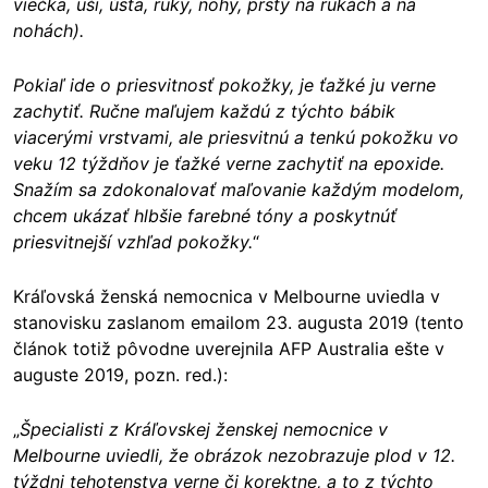
viečka, uši, ústa, ruky, nohy, prsty na rukách a na
nohách).
Pokiaľ ide o priesvitnosť pokožky, je ťažké ju verne
zachytiť. Ručne maľujem každú z týchto bábik
viacerými vrstvami, ale priesvitnú a tenkú pokožku vo
veku 12 týždňov je ťažké verne zachytiť na epoxide.
Snažím sa zdokonalovať maľovanie každým modelom,
chcem ukázať hlbšie farebné tóny a poskytnúť
priesvitnejší vzhľad pokožky.
“
Kráľovská ženská nemocnica v Melbourne uviedla v
stanovisku zaslanom emailom 23. augusta 2019 (tento
článok totiž pôvodne uverejnila AFP Australia ešte v
auguste 2019, pozn. red.):
„
Špecialisti z Kráľovskej ženskej nemocnice v
Melbourne uviedli, že obrázok nezobrazuje plod v 12.
týždni tehotenstva verne či korektne, a to z týchto