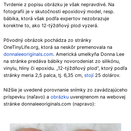
Tvrdenie z popisu obrázku je však nepravdivé. Na
fotografii je v skutočnosti epoxidový model, resp.
bábika, ktorá však podľa expertov nezobrazuje
korektne to, ako 12-týždňový plod vyzerá.
Pôvodný obrázok pochádza zo stránky
OneTinyLife.org, ktorá sa neskôr premenovala na
donnaleeoriginals.com
. Americká umelkyňa Donna Lee
na stránke predáva bábiky novorodeniat zo silikónu,
vinylu, hliny či epoxidu. „12-týždňový plod“, ktorý podľa
stránky meria 2,5 palca, tj. 6,35 cm,
stojí
25 dolárov.
Nižšie je uvedené porovnanie snímky zo zavádzajúceho
príspevku (naľavo) a
obrázku
uverejnenom na webovej
stránke donnaleeoriginals.com (napravo):
Image