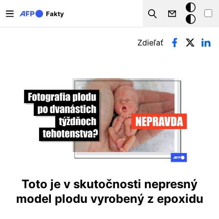
Skočiť na hlavný obsah
Tmavý
Fakty
Search
režim
Primárne karty
Zdieľať
Toto je v skutočnosti nepresný
model plodu vyrobený z epoxidu