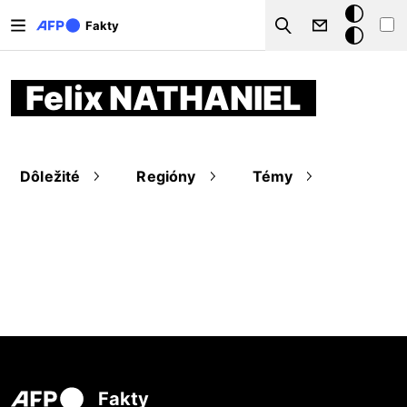
Skočiť na hlavný obsah
Tmavý
Fakty
Search
režim
Felix NATHANIEL
Dôležité
Regióny
Témy
Fakty