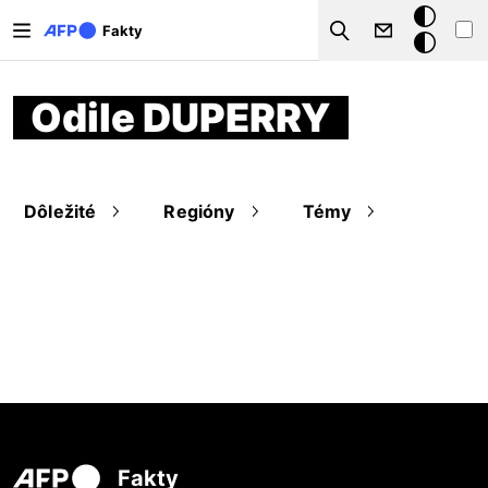
Skočiť na hlavný obsah
Tmavý
Fakty
Search
režim
Odile DUPERRY
Dôležité
Regióny
Témy
Fakty