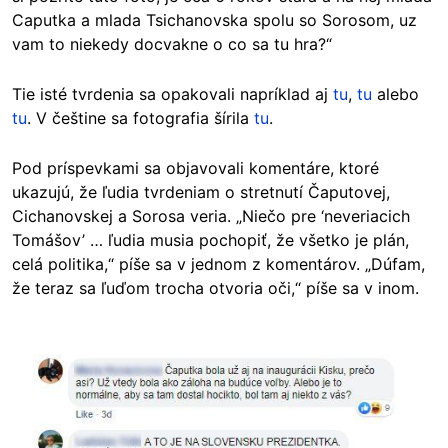
Caputka a mlada Tsichanovska spolu so Sorosom, uz
vam to niekedy docvakne o co sa tu hra?“
Tie isté tvrdenia sa opakovali napríklad aj
tu
,
tu
alebo
tu
. V češtine sa fotografia šírila
tu
.
Pod príspevkami sa objavovali komentáre, ktoré
ukazujú, že ľudia tvrdeniam o stretnutí Čaputovej,
Cichanovskej a Sorosa veria. „Niečo pre ‘neveriacich
Tomášov’ … ľudia musia pochopiť, že všetko je plán,
celá politika,“ píše sa v jednom z komentárov. „Dúfam,
že teraz sa ľuďom trocha otvoria oči,“ píše sa v inom.
Image