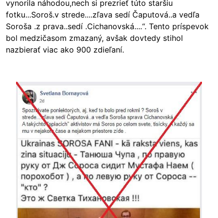
vynorila náhodou,nech si prezrieť túto staršiu
fotku...Soroš.v strede....zľava sedí Čaputová..a vedľa
Soroša .z prava..sedí .Cichanovská....“. Tento príspevok
bol medzičasom zmazaný, avšak dovtedy stihol
nazbierať viac ako 900 zdieľaní.
Image