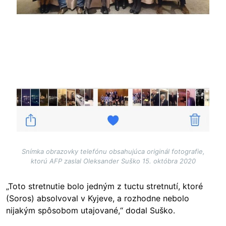
Snímka obrazovky telefónu obsahujúca originál fotografie,
ktorú AFP zaslal Oleksander Suško 15. októbra 2020
„Toto stretnutie bolo jedným z tuctu stretnutí, ktoré
(Soros) absolvoval v Kyjeve, a rozhodne nebolo
nijakým spôsobom utajované,“ dodal Suško.