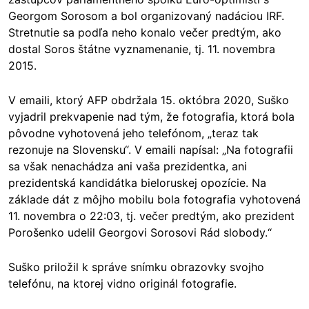
Georgom Sorosom a bol organizovaný nadáciou IRF.
Stretnutie sa podľa neho konalo večer predtým, ako
dostal Soros štátne vyznamenanie, tj. 11. novembra
2015.
V emaili, ktorý AFP obdržala 15. októbra 2020, Suško
vyjadril prekvapenie nad tým, že fotografia, ktorá bola
pôvodne vyhotovená jeho telefónom, „teraz tak
rezonuje na Slovensku“. V emaili napísal: „Na fotografii
sa však nenachádza ani vaša prezidentka, ani
prezidentská kandidátka bieloruskej opozície. Na
základe dát z môjho mobilu bola fotografia vyhotovená
11. novembra o 22:03, tj. večer predtým, ako prezident
Porošenko udelil Georgovi Sorosovi Rád slobody.“
Suško priložil k správe snímku obrazovky svojho
telefónu, na ktorej vidno originál fotografie.