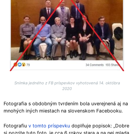
Snímka jedného z FB príspevkov vyhotovená 14. októbra
2020
Fotografia s obdobným tvrdením bola uverejnená aj na
mnohých iných miestach na slovenskom Facebooku.
Fotografiu
v tomto príspevku
doplňuje popisok: „Dobre
si pozrite tuto foto, je cca 6 rokov stara a na nej mlada