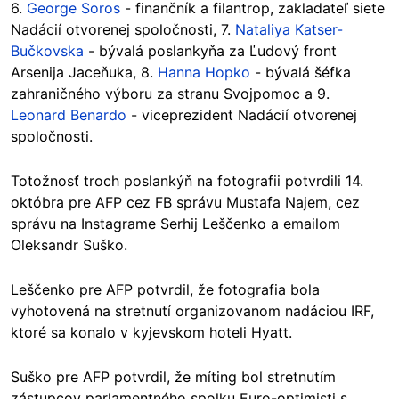
6.
George Soros
- finančník a filantrop, zakladateľ siete
Nadácií otvorenej spoločnosti, 7.
Nataliya Katser-
Bučkovska
- bývalá poslankyňa za Ľudový front
Arsenija Jaceňuka, 8.
Hanna Hopko
- bývalá šéfka
zahraničného výboru za stranu Svojpomoc a 9.
Leonard Benardo
- viceprezident Nadácií otvorenej
spoločnosti.
Totožnosť troch poslankýň na fotografii potvrdili 14.
októbra pre AFP cez FB správu Mustafa Najem, cez
správu na Instagrame Serhij Leščenko a emailom
Oleksandr Suško.
Leščenko pre AFP potvrdil, že fotografia bola
vyhotovená na stretnutí organizovanom nadáciou IRF,
ktoré sa konalo v kyjevskom hoteli Hyatt.
Suško pre AFP potvrdil, že míting bol stretnutím
zástupcov parlamentného spolku Euro-optimisti s