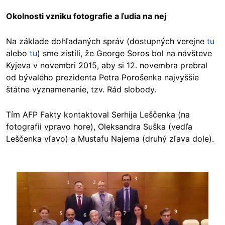
Okolnosti vzniku fotografie a ľudia na nej
Na základe dohľadaných správ (dostupných verejne
tu
alebo
tu
) sme zistili, že George Soros bol na návšteve
Kyjeva v novembri 2015, aby si 12. novembra prebral
od bývalého prezidenta Petra Porošenka najvyššie
štátne vyznamenanie, tzv. Rád slobody.
Tím AFP Fakty kontaktoval Serhija Leščenka (na
fotografii vpravo hore), Oleksandra Suška (vedľa
Leščenka vľavo) a Mustafu Najema (druhý zľava dole).
Image