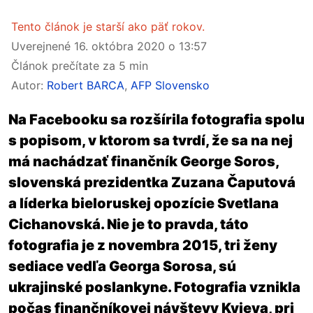
Tento článok je starší ako päť rokov.
Uverejnené
16. októbra 2020 o 13:57
Článok prečítate za 5 min
Autor:
Robert BARCA
,
AFP Slovensko
Na Facebooku sa rozšírila fotografia spolu
s popisom, v ktorom sa tvrdí, že sa na nej
má nachádzať finančník George Soros,
slovenská prezidentka Zuzana Čaputová
a líderka bieloruskej opozície Svetlana
Cichanovská. Nie je to pravda, táto
fotografia je z novembra 2015, tri ženy
sediace vedľa Georga Sorosa, sú
ukrajinské poslankyne. Fotografia vznikla
počas finančníkovej návštevy Kyjeva, pri