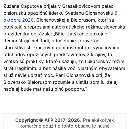
Zuzana Čaputová prijala v Grasalkovičovom paláci
bieloruskú opozičnú líderku Svetlanu Cichanovskú
8.
októbra 2020
. Cichanovskej a Bielorusom, ktorí sa
potýkajú s represiami autokratického režimu, slovenská
prezidentka odkázala: „Bitie, zatýkanie pokojne
demonštrujúcich ľudí, odmietanie zdravotnej
starostlivosti zraneným demonštrantom, vynucovanie
odchodov opozičných predstaviteľov z krajiny, to
všetko sú praktiky, ktoré ukazujú, že Lukašenkov režim
stratil legitimitu a bez násilia voči vlastným obyvateľom
si už nevie udržať moc. Pani Cichanovská cíti, že
Slovensko Bielorusom rozumie a uistila som ju, že aj
naďalej bude mať našu plnú podporu.“
Copyright © AFP 2017-2026.
Pre akékoľvek
komerčné použitie tohto obsahu je nutné