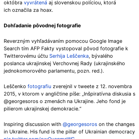
októbra
vyvrátená
aj slovenskou políciou, ktorá
ich označila za hoax.
Dohľadanie pôvodnej fotografie
Reverzným vyhľadávaním pomocou Google Image
Search tím AFP Fakty vystopoval pôvod fotografie k
Twitterovému účtu
Serhija Leščenka
, bývalého
poslanca ukrajinskej Verchovnej Rady (ukrajinského
jednokomorového parlamentu, pozn. red.).
Leščenko
fotografiu
zverejnil v tweete z 12. novembra
2015, v ktorom v angličtine píše: „Inšpiratívna diskusia s
@georgesoros o zmenách na Ukrajine. Jeho fond je
pilierom ukrajinskej demokracie.“
Inspiring discussion with
@georgesoros
on the changes
in Ukraine. His fund is the pillar of Ukrainian democracy
pic.twitter.com/owOvanmaWC