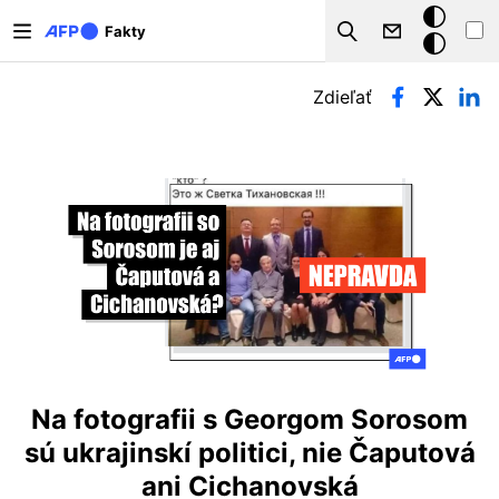
Skočiť na hlavný obsah
Tmavý
Fakty
Search
režim
Primárne karty
Zdieľať
Na fotografii s Georgom Sorosom
sú ukrajinskí politici, nie Čaputová
ani Cichanovská