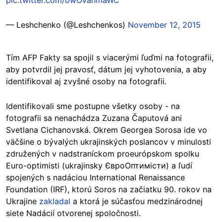
— Leshchenko (@Leshchenkos)
November 12, 2015
Tím AFP Fakty sa spojil s viacerými ľuďmi na fotografii,
aby potvrdil jej pravosť, dátum jej vyhotovenia, a aby
identifikoval aj zvyšné osoby na fotografii.
Identifikovali sme postupne všetky osoby - na
fotografii sa nenachádza Zuzana Čaputová ani
Svetlana Cichanovská. Okrem Georgea Sorosa ide vo
väčšine o bývalých ukrajinských poslancov v minulosti
združených v nadstraníckom proeurópskom spolku
Euro-optimisti (ukrajinsky ЄвроОптимісти) a ľudí
spojených s nadáciou International Renaissance
Foundation (IRF), ktorú Soros na začiatku 90. rokov na
Ukrajine
zakladal
a ktorá je súčasťou medzinárodnej
siete Nadácií otvorenej spoločnosti.