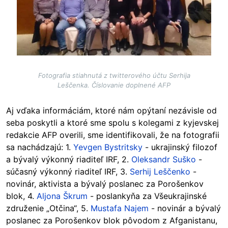
Fotografia stiahnutá z twitterového účtu Serhija
Leščenka. Číslovanie doplnené AFP
Aj vďaka informáciám, ktoré nám opýtaní nezávisle od
seba poskytli a ktoré sme spolu s kolegami z kyjevskej
redakcie AFP overili, sme identifikovali, že na fotografii
sa nachádzajú: 1.
Yevgen Bystritsky
- ukrajinský filozof
a bývalý výkonný riaditeľ IRF, 2.
Oleksandr Suško
-
súčasný výkonný riaditeľ IRF, 3.
Serhij Leščenko
-
novinár, aktivista a bývalý poslanec za Porošenkov
blok, 4.
Aljona Škrum
- poslankyňa za Všeukrajinské
združenie „Otčina“, 5.
Mustafa Najem
- novinár a bývalý
poslanec za Porošenkov blok pôvodom z Afganistanu,