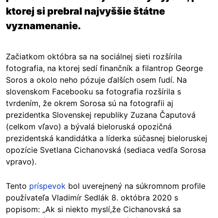
ktorej si prebral najvyššie štátne
vyznamenanie.
Začiatkom októbra sa na sociálnej sieti rozšírila
fotografia, na ktorej sedí finančník a filantrop George
Soros a okolo neho pózuje ďalších osem ľudí. Na
slovenskom Facebooku sa fotografia rozšírila s
tvrdením, že okrem Sorosa sú na fotografii aj
prezidentka Slovenskej republiky Zuzana Čaputová
(celkom vľavo) a bývalá bieloruská opozičná
prezidentská kandidátka a líderka súčasnej bieloruskej
opozície Svetlana Cichanovská (sediaca vedľa Sorosa
vpravo).
Tento
príspevok
bol uverejnený na súkromnom profile
používateľa Vladimír Sedlák 8. októbra 2020 s
popisom: „Ak si niekto myslí,že Cichanovská sa