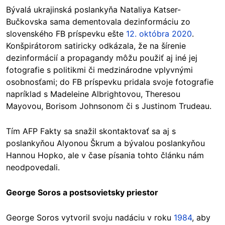
Bývalá ukrajinská poslankyňa Nataliya Katser-
Bučkovska sama dementovala dezinformáciu zo
slovenského FB príspevku ešte
12. októbra 2020
.
Konšpirátorom satiricky odkázala, že na šírenie
dezinformácií a propagandy môžu použiť aj iné jej
fotografie s politikmi či medzinárodne vplyvnými
osobnosťami; do FB príspevku pridala svoje fotografie
napríklad s Madeleine Albrightovou, Theresou
Mayovou, Borisom Johnsonom či s Justinom Trudeau.
Tím AFP Fakty sa snažil skontaktovať sa aj s
poslankyňou Alyonou Škrum a bývalou poslankyňou
Hannou Hopko, ale v čase písania tohto článku nám
neodpovedali.
George Soros a postsovietsky priestor
George Soros vytvoril svoju nadáciu v roku
1984
, aby