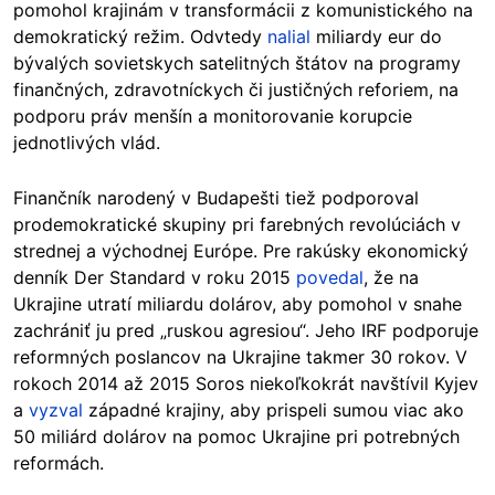
pomohol krajinám v transformácii z komunistického na
demokratický režim. Odvtedy
nalial
miliardy eur do
bývalých sovietskych satelitných štátov na programy
finančných, zdravotníckych či justičných reforiem, na
podporu práv menšín a monitorovanie korupcie
jednotlivých vlád.
Finančník narodený v Budapešti tiež podporoval
prodemokratické skupiny pri farebných revolúciách v
strednej a východnej Európe. Pre rakúsky ekonomický
denník Der Standard v roku 2015
povedal
, že na
Ukrajine utratí miliardu dolárov, aby pomohol v snahe
zachrániť ju pred „ruskou agresiou“. Jeho IRF podporuje
reformných poslancov na Ukrajine takmer 30 rokov. V
rokoch 2014 až 2015 Soros niekoľkokrát navštívil Kyjev
a
vyzval
západné krajiny, aby prispeli sumou viac ako
50 miliárd dolárov na pomoc Ukrajine pri potrebných
reformách.