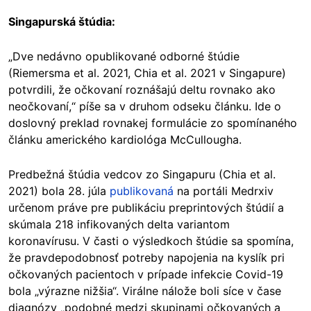
Singapurská štúdia:
„Dve nedávno opublikované odborné štúdie
(Riemersma et al. 2021, Chia et al. 2021 v Singapure)
potvrdili, že očkovaní roznášajú deltu rovnako ako
neočkovaní,“ píše sa v druhom odseku článku. Ide o
doslovný preklad rovnakej formulácie zo spomínaného
článku amerického kardiológa McCullougha.
Predbežná štúdia vedcov zo Singapuru (Chia et al.
2021) bola 28. júla
publikovaná
na portáli Medrxiv
určenom práve pre publikáciu preprintových štúdií a
skúmala 218 infikovaných delta variantom
koronavírusu. V časti o výsledkoch štúdie sa spomína,
že pravdepodobnosť potreby napojenia na kyslík pri
očkovaných pacientoch v prípade infekcie Covid-19
bola „výrazne nižšia“. Virálne nálože boli síce v čase
diagnózy „podobné medzi skupinami očkovaných a