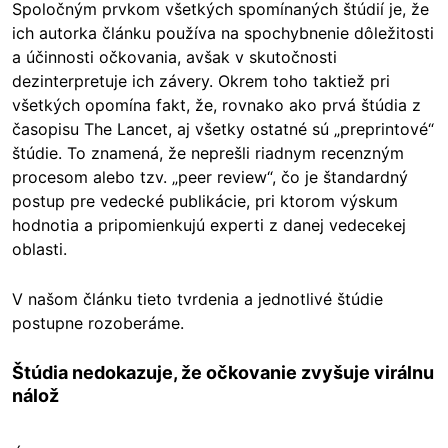
Spoločným prvkom všetkých spomínaných štúdií je, že
ich autorka článku používa na spochybnenie dôležitosti
a účinnosti očkovania, avšak v skutočnosti
dezinterpretuje ich závery. Okrem toho taktiež pri
všetkých opomína fakt, že, rovnako ako prvá štúdia z
časopisu The Lancet, aj všetky ostatné sú „preprintové“
štúdie. To znamená, že neprešli riadnym recenzným
procesom alebo tzv. „peer review“, čo je štandardný
postup pre vedecké publikácie, pri ktorom výskum
hodnotia a pripomienkujú experti z danej vedecekej
oblasti.
V našom článku tieto tvrdenia a jednotlivé štúdie
postupne rozoberáme.
Štúdia nedokazuje, že očkovanie zvyšuje virálnu
nálož