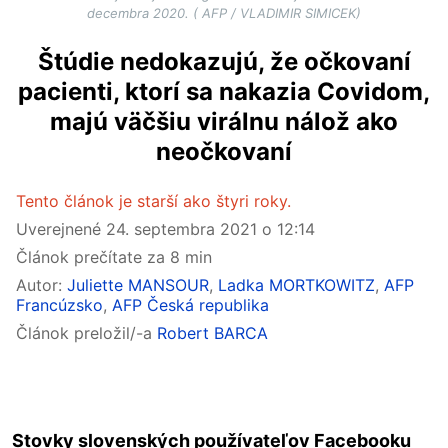
decembra 2020. ( AFP / VLADIMIR SIMICEK)
Štúdie nedokazujú, že očkovaní
pacienti, ktorí sa nakazia Covidom,
majú väčšiu virálnu nálož ako
neočkovaní
Tento článok je starší ako štyri roky.
Uverejnené
24. septembra 2021 o 12:14
Článok prečítate za 8 min
Autor:
Juliette MANSOUR
,
Ladka MORTKOWITZ
,
AFP
Francúzsko
,
AFP Česká republika
Článok preložil/-a
Robert BARCA
Stovky slovenských používateľov Facebooku