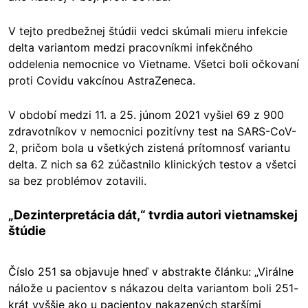
V tejto predbežnej štúdii vedci skúmali mieru infekcie
delta variantom medzi pracovníkmi infekčného
oddelenia nemocnice vo Vietname. Všetci boli očkovaní
proti Covidu vakcínou AstraZeneca.
V období medzi 11. a 25. júnom 2021 vyšiel 69 z 900
zdravotníkov v nemocnici pozitívny test na SARS-CoV-
2, pričom bola u všetkých zistená prítomnosť variantu
delta. Z nich sa 62 zúčastnilo klinických testov a všetci
sa bez problémov zotavili.
„Dezinterpretácia dát,“ tvrdia autori vietnamskej
štúdie
Číslo 251 sa objavuje hneď v abstrakte článku: „Virálne
nálože u pacientov s nákazou delta variantom boli 251-
krát vyššie ako u pacientov nakazených staršími