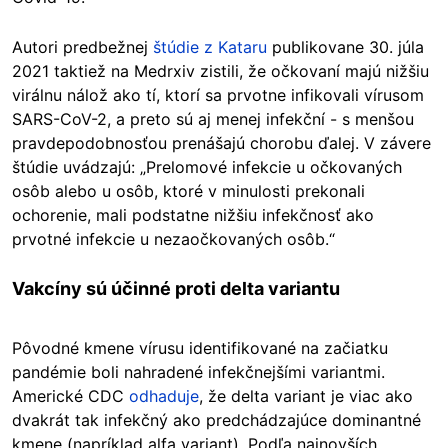
Autori predbežnej
štúdie z Kataru
publikovane 30. júla
2021 taktiež na Medrxiv zistili, že očkovaní majú nižšiu
virálnu nálož ako tí, ktorí sa prvotne infikovali vírusom
SARS-CoV-2, a preto sú aj menej infekční - s menšou
pravdepodobnosťou prenášajú chorobu ďalej. V závere
štúdie uvádzajú: „Prelomové infekcie u očkovaných
osôb alebo u osôb, ktoré v minulosti prekonali
ochorenie, mali podstatne nižšiu infekčnosť ako
prvotné infekcie u nezaočkovaných osôb.“
Vakcíny sú účinné proti delta variantu
Pôvodné kmene vírusu identifikované na začiatku
pandémie boli nahradené infekčnejšími variantmi.
Americké CDC
odhaduje
, že delta variant je viac ako
dvakrát tak infekčný ako predchádzajúce dominantné
kmene (napríklad alfa variant). Podľa najnovších