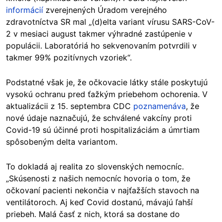
informácií
zverejnených Úradom verejného
zdravotníctva SR mal „(d)elta variant vírusu SARS-CoV-
2 v mesiaci august takmer výhradné zastúpenie v
populácii. Laboratóriá ho sekvenovaním potvrdili v
takmer 99% pozitívnych vzoriek“.
Podstatné však je, že očkovacie látky stále poskytujú
vysokú ochranu pred ťažkým priebehom ochorenia. V
aktualizácii z 15. septembra CDC
poznamenáva
, že
nové údaje naznačujú, že schválené vakcíny proti
Covid-19 sú účinné proti hospitalizáciám a úmrtiam
spôsobeným delta variantom.
To dokladá aj realita zo slovenských nemocníc.
„Skúsenosti z našich nemocníc hovoria o tom, že
očkovaní pacienti nekončia v najťažších stavoch na
ventilátoroch. Aj keď Covid dostanú, mávajú ľahší
priebeh. Malá časť z nich, ktorá sa dostane do