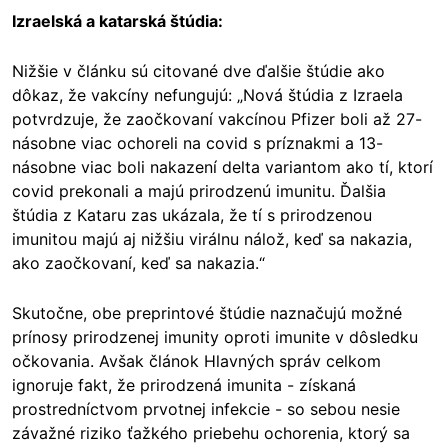
Izraelská a katarská štúdia:
Nižšie v článku sú citované dve ďalšie štúdie ako
dôkaz, že vakcíny nefungujú: „Nová štúdia z Izraela
potvrdzuje, že zaočkovaní vakcínou Pfizer boli až 27-
násobne viac ochoreli na covid s príznakmi a 13-
násobne viac boli nakazení delta variantom ako tí, ktorí
covid prekonali a majú prirodzenú imunitu. Ďalšia
štúdia z Kataru zas ukázala, že tí s prirodzenou
imunitou majú aj nižšiu virálnu nálož, keď sa nakazia,
ako zaočkovaní, keď sa nakazia.“
Skutočne, obe preprintové štúdie naznačujú možné
prínosy prirodzenej imunity oproti imunite v dôsledku
očkovania. Avšak článok Hlavných správ celkom
ignoruje fakt, že prirodzená imunita - získaná
prostredníctvom prvotnej infekcie - so sebou nesie
závažné riziko ťažkého priebehu ochorenia, ktorý sa