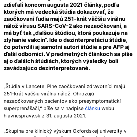
zdieľali koncom augusta 2021 články, podľa
ktorých má vedecká štúdia dokazovať, že
zaočkovaní ľudia majú 251-krát väčšiu virálnu
nálož vírusu SARS-CoV-2 ako nezaočkovaní, a
má byť tak „ďalšou štúdiou, ktorá poukazuje na
zlyhanie vakcín“. Ide o dezinterpretáciu štúdie,
čo potvrdili aj samotní autori štúdie a pre AFP aj
ďalší odborníci. V predmetných článkoch sa píše
aj o ďalších štúdiách, ktorých výsledky boli
zavádzajúco dezinterpretované.
„Štúdia v Lancete: Plne zaočkovaní zdravotníci majú
251-krát väčšiu virálnu nálož. Ohrozujú
nezaočkovaných pacientov ako presymptomatickí
superprenášači,“ píše sa v nadpise
článku
webu
hlavnespravy.sk z 31. augusta 2021.
„Skupina pre klinický výskum Oxfordskej univerzity v