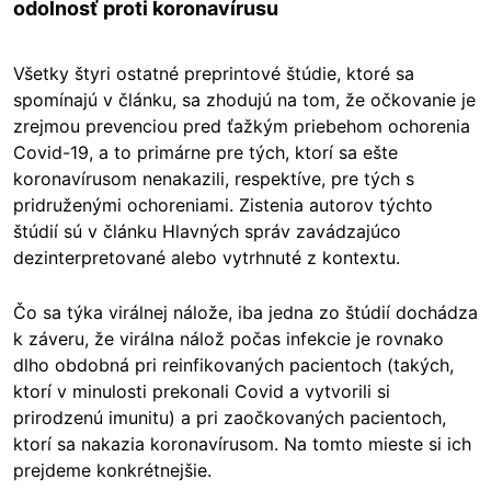
odolnosť proti koronavírusu
Všetky štyri ostatné preprintové štúdie, ktoré sa
spomínajú v článku, sa zhodujú na tom, že očkovanie je
zrejmou prevenciou pred ťažkým priebehom ochorenia
Covid-19, a to primárne pre tých, ktorí sa ešte
koronavírusom nenakazili, respektíve, pre tých s
pridruženými ochoreniami. Zistenia autorov týchto
štúdií sú v článku Hlavných správ zavádzajúco
dezinterpretované alebo vytrhnuté z kontextu.
Čo sa týka virálnej nálože, iba jedna zo štúdií dochádza
k záveru, že virálna nálož počas infekcie je rovnako
dlho obdobná pri reinfikovaných pacientoch (takých,
ktorí v minulosti prekonali Covid a vytvorili si
prirodzenú imunitu) a pri zaočkovaných pacientoch,
ktorí sa nakazia koronavírusom. Na tomto mieste si ich
prejdeme konkrétnejšie.