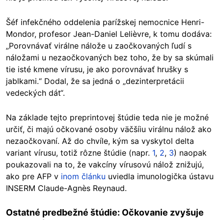
Šéf infekčného oddelenia parížskej nemocnice Henri-
Mondor, profesor Jean-Daniel Lelièvre, k tomu dodáva:
„Porovnávať virálne nálože u zaočkovaných ľudí s
náložami u nezaočkovaných bez toho, že by sa skúmali
tie isté kmene vírusu, je ako porovnávať hrušky s
jablkami.“ Dodal, že sa jedná o „dezinterpretácii
vedeckých dát“.
Na základe tejto preprintovej štúdie teda nie je možné
určiť, či majú očkované osoby väčšíiu virálnu nálož ako
nezaočkovaní. Až do chvíle, kým sa vyskytol delta
variant vírusu, totiž rôzne štúdie (napr.
1
,
2
,
3
) naopak
poukazovali na to, že vakcíny vírusovú nálož znižujú,
ako pre AFP v
inom článku
uviedla imunologička ústavu
INSERM Claude-Agnès Reynaud.
Ostatné predbežné štúdie: Očkovanie zvyšuje