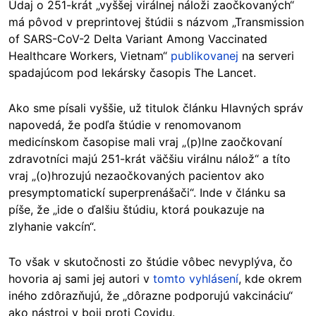
Údaj o 251-krát „vyššej virálnej náloži zaočkovaných“
má pôvod v preprintovej štúdii s názvom „Transmission
of SARS-CoV-2 Delta Variant Among Vaccinated
Healthcare Workers, Vietnam“
publikovanej
na serveri
spadajúcom pod lekársky časopis The Lancet.
Ako sme písali vyššie, už titulok článku Hlavných správ
napovedá, že podľa štúdie v renomovanom
medicínskom časopise mali vraj „(p)lne zaočkovaní
zdravotníci majú 251-krát väčšiu virálnu nálož“ a títo
vraj „(o)hrozujú nezaočkovaných pacientov ako
presymptomatickí superprenášači“. Inde v článku sa
píše, že „ide o ďalšiu štúdiu, ktorá poukazuje na
zlyhanie vakcín“.
To však v skutočnosti zo štúdie vôbec nevyplýva, čo
hovoria aj sami jej autori v
tomto vyhlásení
, kde okrem
iného zdôrazňujú, že „dôrazne podporujú vakcináciu“
ako nástroj v boji proti Covidu.