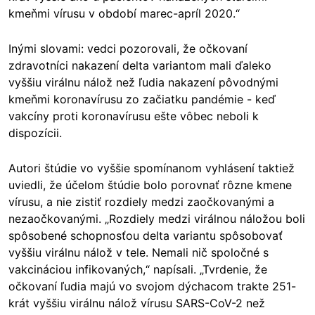
kmeňmi vírusu v období marec-apríl 2020.“
Inými slovami: vedci pozorovali, že očkovaní
zdravotníci nakazení delta variantom mali ďaleko
vyššiu virálnu nálož než ľudia nakazení pôvodnými
kmeňmi koronavírusu zo začiatku pandémie - keď
vakcíny proti koronavírusu ešte vôbec neboli k
dispozícii.
Autori štúdie vo vyššie spomínanom vyhlásení taktiež
uviedli, že účelom štúdie bolo porovnať rôzne kmene
vírusu, a nie zistiť rozdiely medzi zaočkovanými a
nezaočkovanými. „Rozdiely medzi virálnou náložou boli
spôsobené schopnosťou delta variantu spôsobovať
vyššiu virálnu nálož v tele. Nemali nič spoločné s
vakcináciou infikovaných,“ napísali. „Tvrdenie, že
očkovaní ľudia majú vo svojom dýchacom trakte 251-
krát vyššiu virálnu nálož vírusu SARS-CoV-2 než