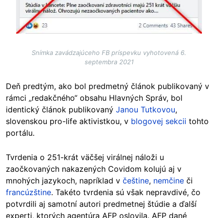
Snímka zavádzajúceho FB príspevku vyhotovená 6.
septembra 2021
Deň predtým, ako bol predmetný článok publikovaný v
rámci „redakčného“ obsahu Hlavných Správ, bol
identický článok publikovaný
Janou Tutkovou
,
slovenskou pro-life aktivistkou, v
blogovej sekcii
tohto
portálu.
Tvrdenia o 251-krát väčšej virálnej náloži u
zaočkovaných nakazených Covidom kolujú aj v
mnohých jazykoch, napríklad v
češtine
,
nemčine
či
francúzštine
. Takéto tvrdenia sú však nepravdivé, čo
potvrdili aj samotní autori predmetnej štúdie a ďalší
experti, ktorých agentúra AFP oslovila. AFP dané