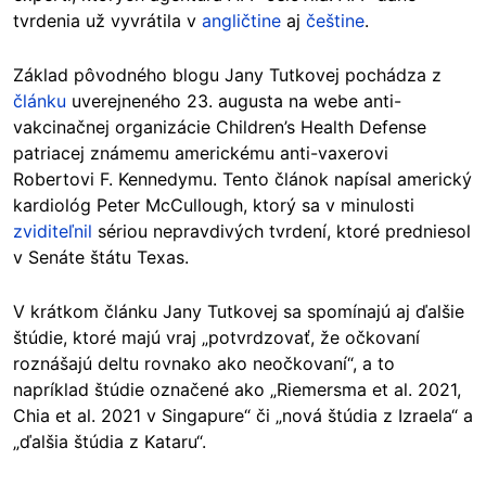
tvrdenia už vyvrátila v
angličtine
aj
češtine
.
Základ pôvodného blogu Jany Tutkovej pochádza z
článku
uverejneného 23. augusta na webe anti-
vakcinačnej organizácie Children’s Health Defense
patriacej známemu americkému anti-vaxerovi
Robertovi F. Kennedymu. Tento článok napísal americký
kardiológ Peter McCullough, ktorý sa v minulosti
zviditeľnil
sériou nepravdivých tvrdení, ktoré predniesol
v Senáte štátu Texas.
V krátkom článku Jany Tutkovej sa spomínajú aj ďalšie
štúdie, ktoré majú vraj „potvrdzovať, že očkovaní
roznášajú deltu rovnako ako neočkovaní“, a to
napríklad štúdie označené ako „Riemersma et al. 2021,
Chia et al. 2021 v Singapure“ či „nová štúdia z Izraela“ a
„ďalšia štúdia z Kataru“.