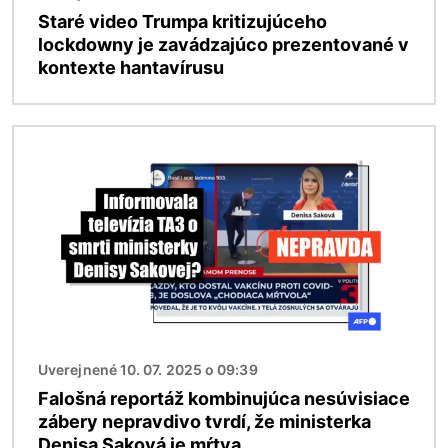
Staré video Trumpa kritizujúceho
lockdowny je zavádzajúco prezentované v
kontexte hantavírusu
Obrázok
Uverejnené 10. 07. 2025 o 09:39
Falošná reportáž kombinujúca nesúvisiace
zábery nepravdivo tvrdí, že ministerka
Denisa Saková je mŕtva