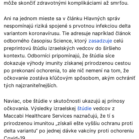
môže skončiť zdravotnými komplikáciami až smrťou.
Ani na jednom mieste sa v článku Hlavných správ
nespomínajú riziká spojené s prvotnou infekciou delta
variantom koronavírusu. Tie adresuje napríklad článok
odborného časopisu Science, ktorý
zasadzuje
celú
preprintovú štúdiu izraelských vedcov do širšieho
kontextu. Odborníci pripomínajú, že štúdia síce
dokazuje výhody imunity získanej prirodzenou cestou
po prekonaní ochorenia, to ale nič nemení na tom, že
očkovanie zostáva kľúčovým spôsobom, akým ochrániť
tých najzraniteľnejších.
Naviac, obe štúdie v skutočnosti ukazujú aj prínosy
očkovania. Výsledky izraelskej
štúdie
vedcov z
Maccabi Healthcare Services naznačujú, že tí s
prirodzenou imunitou „získali ešte vyššiu ochranu proti
delta variantu“ po jednej dávke vakcíny proti ochoreniu
Covid-19.