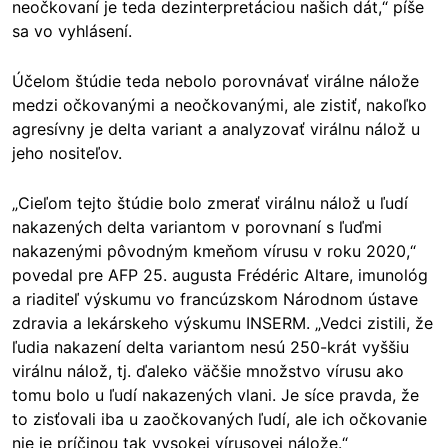
neočkovaní je teda dezinterpretáciou našich dát,“ píše
sa vo vyhlásení.
Účelom štúdie teda nebolo porovnávať virálne nálože
medzi očkovanými a neočkovanými, ale zistiť, nakoľko
agresívny je delta variant a analyzovať virálnu nálož u
jeho nositeľov.
„Cieľom tejto štúdie bolo zmerať virálnu nálož u ľudí
nakazených delta variantom v porovnaní s ľuďmi
nakazenými pôvodným kmeňom vírusu v roku 2020,“
povedal pre AFP 25. augusta Frédéric Altare, imunológ
a riaditeľ výskumu vo francúzskom Národnom ústave
zdravia a lekárskeho výskumu INSERM. „Vedci zistili, že
ľudia nakazení delta variantom nesú 250-krát vyššiu
virálnu nálož, tj. ďaleko väčšie množstvo vírusu ako
tomu bolo u ľudí nakazených vlani. Je síce pravda, že
to zisťovali iba u zaočkovaných ľudí, ale ich očkovanie
nie je príčinou tak vysokej vírusovej nálože.“