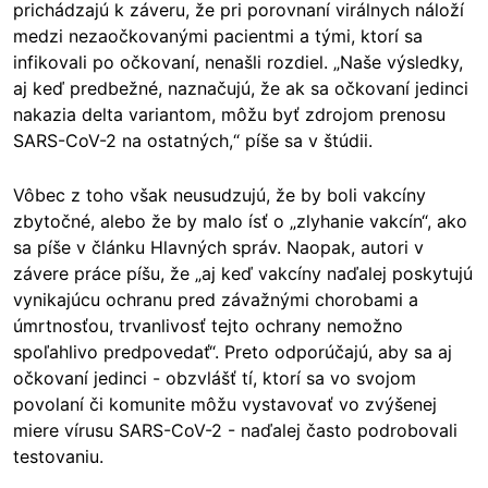
prichádzajú k záveru, že pri porovnaní virálnych náloží
medzi nezaočkovanými pacientmi a tými, ktorí sa
infikovali po očkovaní, nenašli rozdiel. „Naše výsledky,
aj keď predbežné, naznačujú, že ak sa očkovaní jedinci
nakazia delta variantom, môžu byť zdrojom prenosu
SARS-CoV-2 na ostatných,“ píše sa v štúdii.
Vôbec z toho však neusudzujú, že by boli vakcíny
zbytočné, alebo že by malo ísť o „zlyhanie vakcín“, ako
sa píše v článku Hlavných správ. Naopak, autori v
závere práce píšu, že „aj keď vakcíny naďalej poskytujú
vynikajúcu ochranu pred závažnými chorobami a
úmrtnosťou, trvanlivosť tejto ochrany nemožno
spoľahlivo predpovedať“. Preto odporúčajú, aby sa aj
očkovaní jedinci - obzvlášť tí, ktorí sa vo svojom
povolaní či komunite môžu vystavovať vo zvýšenej
miere vírusu SARS-CoV-2 - naďalej často podrobovali
testovaniu.