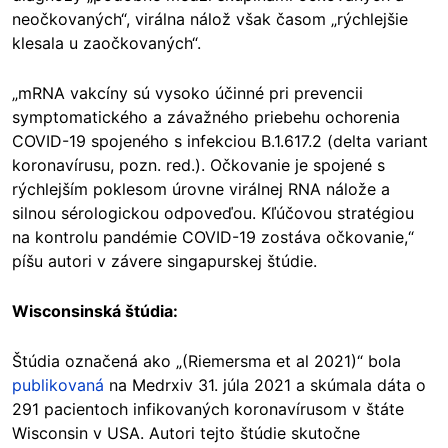
neočkovaných“, virálna nálož však časom „rýchlejšie
klesala u zaočkovaných“.
„mRNA vakcíny sú vysoko účinné pri prevencii
symptomatického a závažného priebehu ochorenia
COVID-19 spojeného s infekciou B.1.617.2 (delta variant
koronavírusu, pozn. red.). Očkovanie je spojené s
rýchlejším poklesom úrovne virálnej RNA nálože a
silnou sérologickou odpoveďou. Kľúčovou stratégiou
na kontrolu pandémie COVID-19 zostáva očkovanie,“
píšu autori v závere singapurskej štúdie.
Wisconsinská štúdia:
Štúdia označená ako „(Riemersma et al 2021)“ bola
publikovaná
na Medrxiv 31. júla 2021 a skúmala dáta o
291 pacientoch infikovaných koronavírusom v štáte
Wisconsin v USA. Autori tejto štúdie skutočne