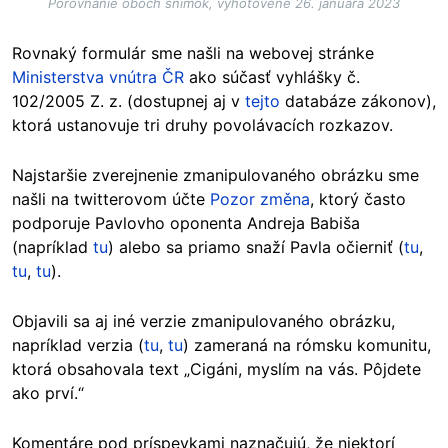
Porovnanie oboch snímok, vyhotovené 26. januára 2023
Rovnaký formulár sme našli na webovej stránke
Ministerstva vnútra ČR
ako súčasť vyhlášky č.
102/2005 Z. z. (dostupnej aj v
tejto
databáze zákonov),
ktorá ustanovuje tri druhy povolávacích rozkazov.
Najstaršie zverejnenie zmanipulovaného obrázku sme
našli na twitterovom účte
Pozor změna
, ktorý často
podporuje Pavlovho oponenta Andreja Babiša
(napríklad
tu
) alebo sa priamo snaží Pavla očierniť (
tu
,
tu
,
tu
).
Objavili sa aj iné verzie zmanipulovaného obrázku,
napríklad verzia (
tu
,
tu
) zameraná na rómsku komunitu,
ktorá obsahovala text „Cigáni, myslím na vás. Pôjdete
ako prví.“
Komentáre pod príspevkami naznačujú, že niektorí