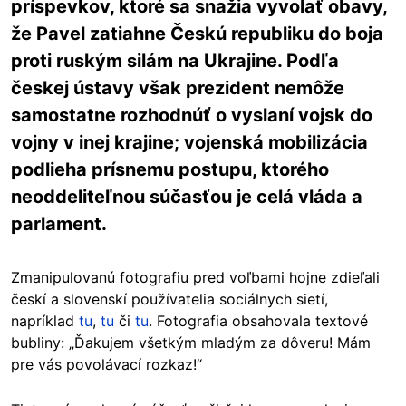
príspevkov, ktoré sa snažia vyvolať obavy,
že Pavel zatiahne Českú republiku do boja
proti ruským silám na Ukrajine. Podľa
českej ústavy však prezident nemôže
samostatne rozhodnúť o vyslaní vojsk do
vojny v inej krajine; vojenská mobilizácia
podlieha prísnemu postupu, ktorého
neoddeliteľnou súčasťou je celá vláda a
parlament.
Zmanipulovanú fotografiu pred voľbami hojne zdieľali
českí a slovenskí používatelia sociálnych sietí,
napríklad
tu
,
tu
či
tu
. Fotografia obsahovala textové
bubliny: „Ďakujem všetkým mladým za dôveru! Mám
pre vás povolávací rozkaz!“