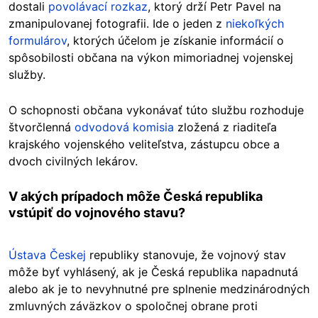
dostali
povolávací rozkaz
, ktorý drží Petr Pavel na
zmanipulovanej fotografii. Ide o jeden z
niekoľkých
formulárov
, ktorých účelom je získanie informácií o
spôsobilosti občana na výkon mimoriadnej vojenskej
služby.
O schopnosti občana vykonávať túto službu rozhoduje
štvorčlenná
odvodová komisia
zložená z riaditeľa
krajského vojenského veliteľstva, zástupcu obce a
dvoch civilných lekárov.
V akých prípadoch môže Česká republika
vstúpiť do vojnového stavu?
Ústava Českej
republiky stanovuje, že vojnový stav
môže byť vyhlásený, ak je Česká republika napadnutá
alebo ak je to nevyhnutné pre splnenie medzinárodných
zmluvných záväzkov o spoločnej obrane proti