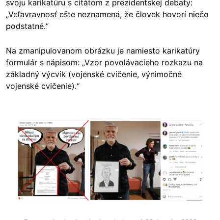
svoju karikatúru s citátom z prezidentskej debaty:
„Veľavravnosť ešte neznamená, že človek hovorí niečo
podstatné.“
Na zmanipulovanom obrázku je namiesto karikatúry
formulár s nápisom: „Vzor povolávacieho rozkazu na
základný výcvik (vojenské cvičenie, výnimočné
vojenské cvičenie).“
Image