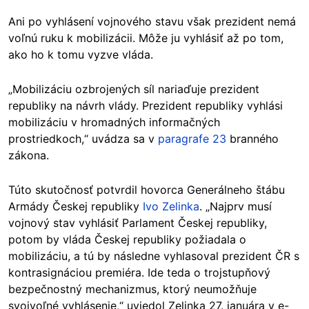
Ani po vyhlásení vojnového stavu však prezident nemá
voľnú ruku k mobilizácii. Môže ju vyhlásiť až po tom,
ako ho k tomu vyzve vláda.
„Mobilizáciu ozbrojených síl nariaďuje prezident
republiky na návrh vlády. Prezident republiky vyhlási
mobilizáciu v hromadných informačných
prostriedkoch,“ uvádza sa v
paragrafe 23
branného
zákona.
Túto skutočnosť potvrdil hovorca Generálneho štábu
Armády Českej republiky
Ivo Zelinka
. „Najprv musí
vojnový stav vyhlásiť Parlament Českej republiky,
potom by vláda Českej republiky požiadala o
mobilizáciu, a tú by následne vyhlasoval prezident ČR s
kontrasignáciou premiéra. Ide teda o trojstupňový
bezpečnostný mechanizmus, ktorý neumožňuje
svojvoľné vyhlásenie,“ uviedol Zelinka 27. januára v e-