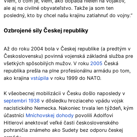
Viem, o čom je, viem, ako dopadá nielen na vojakov,
ale aj na civilné obyvateľstvo. Takže ja som ten
posledný, kto by chcel našu krajinu zatiahnuť do vojny.“
Ozbrojené sily Českej republiky
Až do roku 2004 bola v Českej republike (a predtým v
Československu) povinná vojenská základná služba pre
všetkých spôsobilých mužov. V roku
2005
Česká
republika prešla na plne profesionálnu armádu po tom,
ako krajina
vstúpila
v roku 1999 do NATO.
K všeobecnej mobilizácii v Česku došlo naposledy v
septembri 1938
v dôsledku hroziaceho vpádu vojsk
nacistického Nemecka. Nakoniec trvala len týždeň, kým
účastníci
Mníchovskej dohody
povolili Adolfovi
Hitlerovi anektovať veľké časti československého
pohraničia známeho ako Sudety bez odporu českej