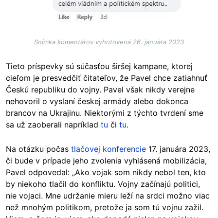
Snímka komentárov vyhotovená 26. januára 2023
Tieto príspevky sú súčasťou širšej kampane, ktorej
cieľom je presvedčiť čitateľov, že Pavel chce zatiahnuť
Českú republiku do vojny. Pavel však nikdy verejne
nehovoril o vyslaní českej armády alebo dokonca
brancov na Ukrajinu. Niektorými z týchto tvrdení sme
sa už zaoberali napríklad
tu
či
tu
.
Na otázku počas
tlačovej konferencie
17. januára 2023,
či bude v prípade jeho zvolenia vyhlásená mobilizácia,
Pavel odpovedal: „Ako vojak som nikdy nebol ten, kto
by niekoho tlačil do konfliktu. Vojny začínajú politici,
nie vojaci. Mne udržanie mieru leží na srdci možno viac
než mnohým politikom, pretože ja som tú vojnu zažil.