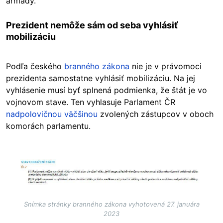
armády.
Prezident nemôže sám od seba vyhlásiť
mobilizáciu
Podľa českého
branného zákona
nie je v právomoci
prezidenta samostatne vyhlásiť mobilizáciu. Na jej
vyhlásenie musí byť splnená podmienka, že štát je vo
vojnovom stave. Ten vyhlasuje Parlament ČR
nadpolovičnou väčšinou
zvolených zástupcov v oboch
komorách parlamentu.
Image
Snímka stránky branného zákona vyhotovená 27. januára
2023