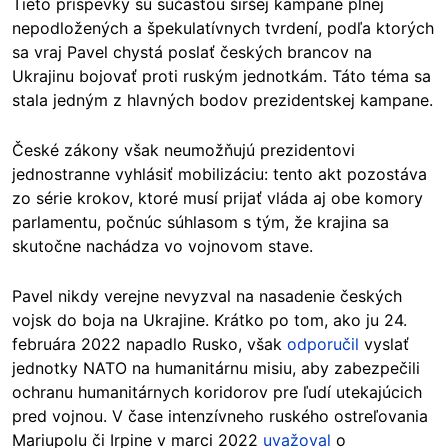
Tieto príspevky sú súčasťou širšej kampane plnej
nepodložených a špekulatívnych tvrdení, podľa ktorých
sa vraj Pavel chystá poslať českých brancov na
Ukrajinu bojovať proti ruským jednotkám. Táto téma sa
stala jedným z hlavných bodov prezidentskej kampane.
České zákony však neumožňujú prezidentovi
jednostranne vyhlásiť mobilizáciu: tento akt pozostáva
zo série krokov, ktoré musí prijať vláda aj obe komory
parlamentu, počnúc súhlasom s tým, že krajina sa
skutočne nachádza vo vojnovom stave.
Pavel nikdy verejne nevyzval na nasadenie českých
vojsk do boja na Ukrajine. Krátko po tom, ako ju 24.
februára 2022 napadlo Rusko, však
odporučil
vyslať
jednotky NATO na humanitárnu misiu, aby zabezpečili
ochranu humanitárnych koridorov pre ľudí utekajúcich
pred vojnou. V čase intenzívneho ruského ostreľovania
Mariupolu či Irpine v marci 2022
uvažoval
o