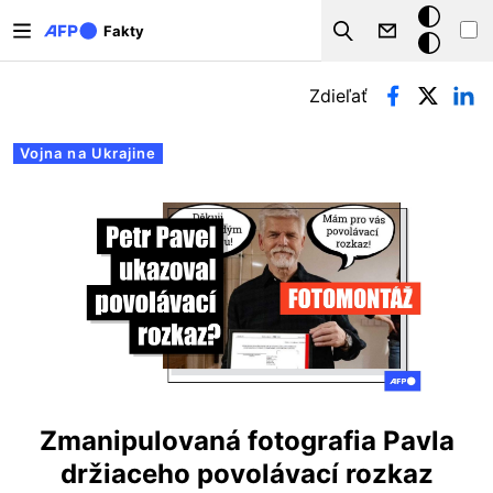
Skočiť na hlavný obsah
Tmavý
Fakty
Search
režim
Primárne karty
Zdieľať
Vojna na Ukrajine
Zmanipulovaná fotografia Pavla
držiaceho povolávací rozkaz