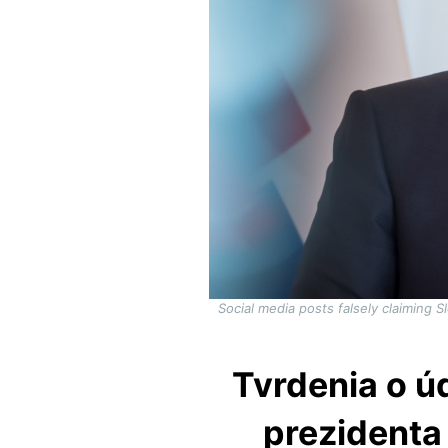
Social media posts falsely claiming 
Tvrdenia o ú
prezidenta