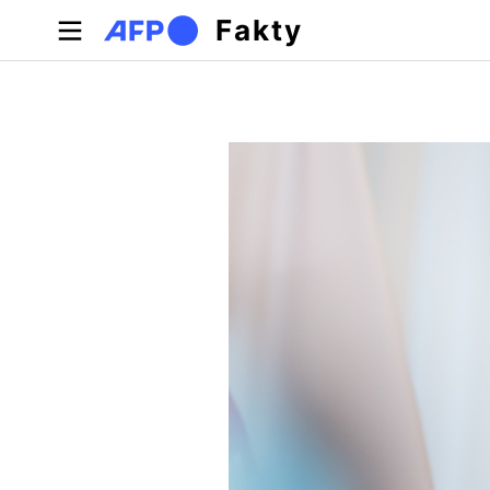
Skočiť na hlavný obsah
Fakty
Primárne karty