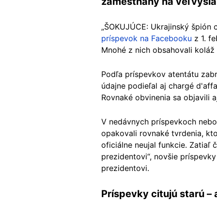
zamestnaný na veľvysla
„ŠOKUJÚCE: Ukrajinský špión ch
príspevok na Facebooku
z 1. f
Mnohé z nich obsahovali koláž
Podľa príspevkov atentátu zabrá
údajne podieľal aj chargé d'affa
Rovnaké obvinenia sa objavili 
V nedávnych príspevkoch nebolo
opakovali rovnaké tvrdenia, ktor
oficiálne neujal funkcie. Zatiaľ
prezidentovi“, novšie príspev
prezidentovi.
Príspevky citujú starú –