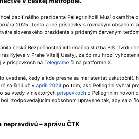
nectve v českej metropole.
cel zabiť nášho prezidenta Pellegriniho!!! Musí okamžite 
ebruára 2025. Tento a iné príspevky s rovnakým obsahom zd
 tváre slovenského prezidenta s pridaným červeným terčom
nila česká Bezpečnostná informačná služba BIS. Tvrdili tie
ires Kyjeva v Prahe Vitalij Usatyj, za čo mu hrozí vyhosteni
aj v príspevkoch na
Telegrame
či na platforme
X
.
 uvedené, kedy a kde presne sa mal atentát uskutočniť. N
é sa šírili už v
apríli 2024
po tom, ako Pellegrini vyhral pr
 čo sa vtedy v niektorých
príspevkoch
o Pellegrinim hovoril
ky boli zodpovedajúcim spôsobom upravené tak, aby sa o ň
 a nepravdivú – správu ČTK