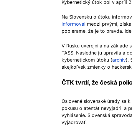
Kybernetický útok bol v apríli
Na Slovensku o útoku informov
informoval
medzi prvými, získal
popierame, že je to pravda. Ide
V Rusku uverejnila na základe
TASS. Následne ju upravila a do
kybernetickom útoku (
archív
).
akejkoľvek zmienky o hackers
ČTK tvrdí, že česká polí
Oslovené slovenské úrady sa k 
pokusu o atentát nevyjadril a 
vyhlásenie. Slovenská spravod
vyjadrovať.