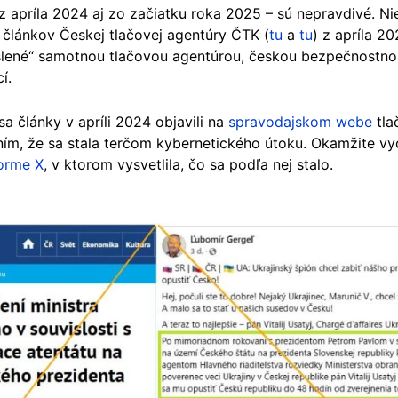
 apríla 2024 aj zo začiatku roka 2025 – sú nepravdivé. Ni
 článkov Českej tlačovej agentúry ČTK (
tu
a
tu
) z apríla 20
lené“ samotnou tlačovou agentúrou, českou bezpečnostnou
í.
a články v apríli 2024 objavili na
spravodajskom webe
tla
ením, že sa stala terčom kybernetického útoku. Okamžite vyd
forme X
, v ktorom vysvetlila, čo sa podľa nej stalo.