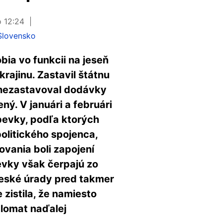
o 12:24
Slovensko
ia vo funkcii na jeseň
krajinu. Zastavil štátnu
 nezastavoval dodávky
ný. V januári a februári
spevky, podľa ktorých
politického spojenca,
ovania boli zapojení
evky však čerpajú zo
české úrady pred takmer
zistila, že namiesto
plomat naďalej