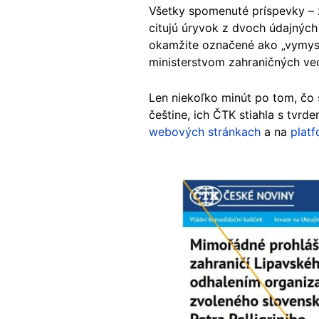
Všetky spomenuté príspevky – z
citujú úryvok z dvoch údajných
okamžite označené ako „vymys
ministerstvom zahraničných vec
Len niekoľko minút po tom, čo s
češtine, ich ČTK stiahla s tvrd
webových stránkach
a na
plat
Image