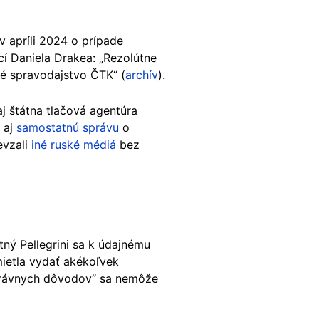
v apríli 2024 o prípade
í Daniela Drakea: „Rezolútne
ké spravodajstvo ČTK“ (
archív
).
j štátna tlačová agentúra
 aj
samostatnú správu
o
evzali
iné ruské médiá
bez
tný Pellegrini sa k údajnému
mietla vydať akékoľvek
 právnych dôvodov“ sa nemôže