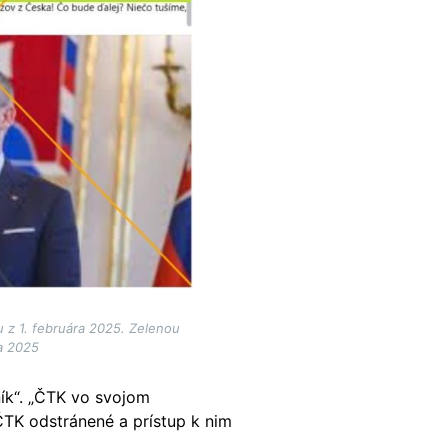
 z 1. februára 2025. Zelenou
a 2025
ík“. „ČTK vo svojom
ČTK odstránené a prístup k nim