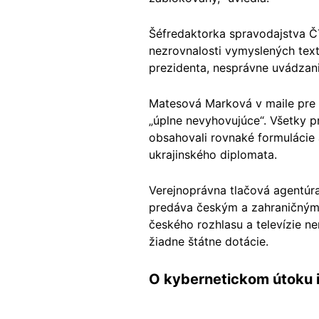
Šéfredaktorka spravodajstva Č
nezrovnalosti vymyslených text
prezidenta, nesprávne uvádzani
Matesová Marková v maile pre a
„úplne nevyhovujúce“. Všetky p
obsahovali rovnaké formulácie 
ukrajinského diplomata.
Verejnoprávna tlačová agentúr
predáva českým a zahraničným 
českého rozhlasu a televízie 
žiadne štátne dotácie.
O kybernetickom útoku 