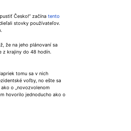
opustiť Česko!“ začína
tento
ieľali stovky používateľov.
.
ž, že na jeho plánovaní sa
e z krajiny do 48 hodín.
apriek tomu sa v nich
ezidentské voľby, no ešte sa
o ako o „novozvolenom
om hovorilo jednoducho ako o