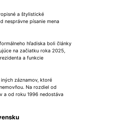
pisné a štylistické
lad nesprávne písanie mena
formálneho hľadiska boli články
ujúce na začiatku roka 2025,
rezidenta a funkcie
 iných záznamov, ktoré
snemovňou. Na rozdiel od
ov a od roku 1996 nedostáva
ovensku