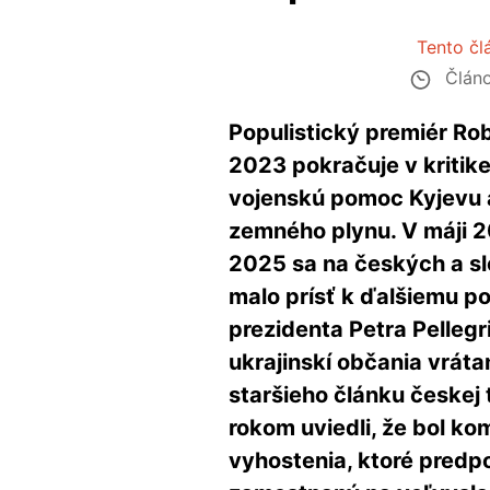
Tento čl
Článo
Populistický premiér Rob
2023 pokračuje v kritike 
vojenskú pomoc Kyjevu a
zemného plynu. V máji 20
2025 sa na českých a sl
malo prísť k ďalšiemu po
prezidenta Petra Pellegri
ukrajinskí občania vrát
staršieho článku českej
rokom uviedli, že bol k
vyhostenia, ktoré predp