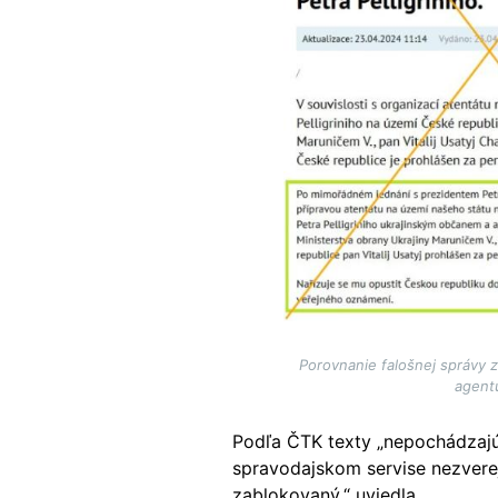
Porovnanie falošnej správy 
agent
Podľa ČTK texty „nepochádzajú 
spravodajskom servise nezverej
zablokovaný,“ uviedla.