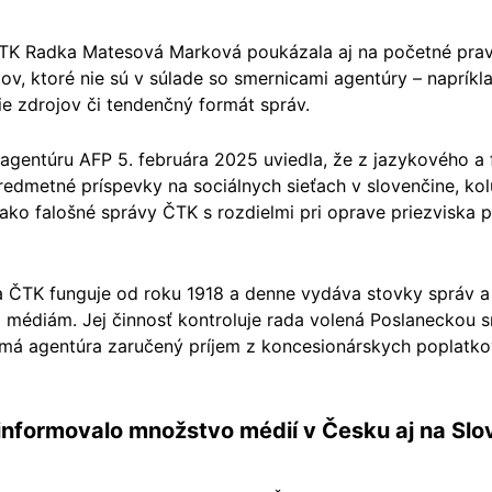
TK Radka Matesová Marková poukázala aj na početné pravo
ov, ktoré nie sú v súlade so smernicami agentúry – naprík
e zdrojov či tendenčný formát správ.
gentúru AFP 5. februára 2025 uviedla, že z jazykového a 
redmetné príspevky na sociálnych sieťach v slovenčine, kol
ako falošné správy ČTK s rozdielmi pri oprave priezviska p
a ČTK funguje od roku 1918 a denne vydáva stovky správ a
médiám. Jej činnosť kontroluje rada volená Poslaneckou 
nemá agentúra zaručený príjem z koncesionárskych poplatk
informovalo množstvo médií v Česku aj na Sl