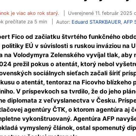
ánok je viac ako rok starý.
Uverejnené
11. február 2025 
k prečítate za 5 min
Autor:
Eduard STARKBAUER
,
AFP 
ert Fico od začiatku štvrtého funkčného obdob
politiky EÚ v súvislosti s ruskou inváziou na U
 na Volodymyra Zelenského vyvíjal tlak, aby
24 prežil pokus o atentát, ktorý nebol vyšetre
ovenských sociálnych sieťach začali šíriť prí
kusu o atentát, tentoraz na Ficovho blízkeho 
niho. V príspevkoch sa tvrdilo, že do jeho plán
ane diplomata z veľvyslanectva v Česku. Prísp
 tlačovej agentúry ČTK, o ktorom agentúra aj 
ompletne vykonštruovaný. Agentúra AFP navyše 
okladá vymyslený článok, ostal spomenutý di