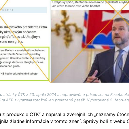
zo stránky ČTK z 23. apríla 2024 a nepravdivého príspevku na Facebooku
úra AFP zvýraznila totožnú len preloženú pasáž. Vyhotovené 5. február
z produkcie ČTK“ a napísal a zverejnil ich „neznámy útočn
nila žiadne informácie v tomto znení. Správy boli z webu 