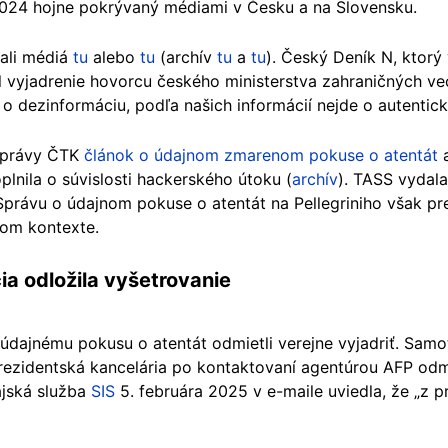
 2024 hojne pokrývaný médiami v Česku a na Slovensku.
ali médiá
tu
alebo
tu
(archív
tu
a
tu
). Český Deník N, ktorý 
 vyjadrenie hovorcu českého ministerstva zahraničných vec
 o dezinformáciu, podľa našich informácií nejde o autentic
 správy ČTK
článok o údajnom zmarenom pokuse o atentát
a
plnila o súvislosti hackerského útoku (
archív
). TASS vydala
 Správu o údajnom pokuse o atentát na Pellegriniho však pr
kom kontexte.
cia odložila vyšetrovanie
údajnému pokusu o atentát odmietli verejne vyjadriť. Samo
prezidentská kancelária po kontaktovaní agentúrou AFP od
ajská služba
SIS
5. februára 2025 v e-maile uviedla, že „z