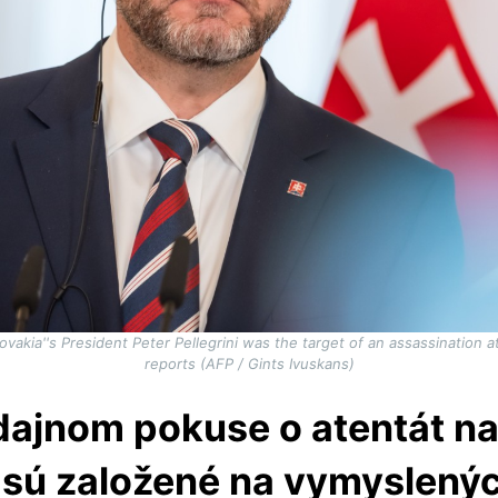
Slovakia''s President Peter Pellegrini was the target of an assassination
reports (AFP / Gints Ivuskans)
dajnom pokuse o atentát n
 sú založené na vymyslený