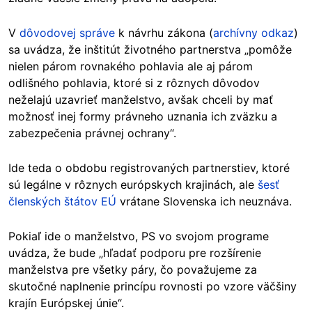
V
dôvodovej správe
k návrhu zákona (
archívny odkaz
)
sa uvádza, že inštitút životného partnerstva „pomôže
nielen párom rovnakého pohlavia ale aj párom
odlišného pohlavia, ktoré si z rôznych dôvodov
neželajú uzavrieť manželstvo, avšak chceli by mať
možnosť inej formy právneho uznania ich zväzku a
zabezpečenia právnej ochrany“.
Ide teda o obdobu registrovaných partnerstiev, ktoré
sú legálne v rôznych európskych krajinách, ale
šesť
členských štátov EÚ
vrátane Slovenska ich neuznáva.
Pokiaľ ide o manželstvo, PS vo svojom programe
uvádza, že bude „hľadať podporu pre rozšírenie
manželstva pre všetky páry, čo považujeme za
skutočné naplnenie princípu rovnosti po vzore väčšiny
krajín Európskej únie“.