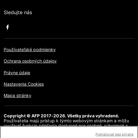
Sledujte nás
Používateľské podmienky
Ochrana osobných údajov
Právne údaje
Nastavenia Cookies
Mapa stránky
Copyright © AFP 2017-2026. Všetky práva vyhradené.
Používatelia majú prístup k týmto webovým stránkam a môžu
využívať funkcie zdieľania dostupné pre osobné, súkromné a
nekomerčné účely. Akékoľvek iné použitie, najmä akákoľvek
Pokračovať bez prijatia
reprodukcia, komunikácia pre verejnosť alebo distribúcia