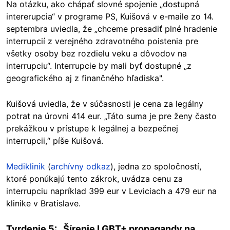
Na otázku, ako chápať slovné spojenie „dostupná
intererupcia“ v programe PS, Kuišová v e-maile zo 14.
septembra uviedla, že „chceme presadiť plné hradenie
interrupcií z verejného zdravotného poistenia pre
všetky osoby bez rozdielu veku a dôvodov na
interrupciu“. Interrupcie by mali byť dostupné „z
geografického aj z finančného hľadiska".
Kuišová uviedla, že v súčasnosti je cena za legálny
potrat na úrovni 414 eur. „Táto suma je pre ženy často
prekážkou v prístupe k legálnej a bezpečnej
interrupcii,“ píše Kuišová.
Mediklinik
(
archívny odkaz
), jedna zo spoločností,
ktoré ponúkajú tento zákrok, uvádza cenu za
interrupciu napríklad 399 eur v Leviciach a 479 eur na
klinike v Bratislave.
Tvrdenie 5: „Šírenie LGBT+ propagandy na