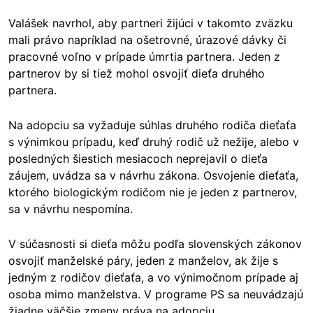
Valášek navrhol, aby partneri žijúci v takomto zväzku
mali právo napríklad na ošetrovné, úrazové dávky či
pracovné voľno v prípade úmrtia partnera. Jeden z
partnerov by si tiež mohol osvojiť dieťa druhého
partnera.
Na adopciu sa vyžaduje súhlas druhého rodiča dieťaťa
s výnimkou prípadu, keď druhý rodič už nežije, alebo v
posledných šiestich mesiacoch neprejavil o dieťa
záujem, uvádza sa v návrhu zákona. Osvojenie dieťaťa,
ktorého biologickým rodičom nie je jeden z partnerov,
sa v návrhu nespomína.
V súčasnosti si dieťa môžu podľa slovenských zákonov
osvojiť manželské páry, jeden z manželov, ak žije s
jedným z rodičov dieťaťa, a vo výnimočnom prípade aj
osoba mimo manželstva. V programe PS sa neuvádzajú
žiadne väčšie zmeny práva na adopciu.