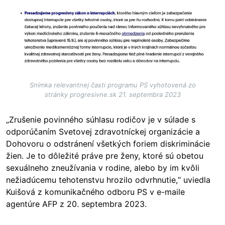
Image
Snímka relevantnej časti programu PS vyhotovená zo
stránky progresivne.sk 21. septembra 2023
„Zrušenie povinného súhlasu rodičov je v súlade s
odporúčaním Svetovej zdravotníckej organizácie a
Dohovoru o odstránení všetkých foriem diskriminácie
žien. Je to dôležité práve pre ženy, ktoré sú obetou
sexuálneho zneužívania v rodine, alebo by im kvôli
nežiadúcemu tehotenstvu hrozilo odvrhnutie,“ uviedla
Kuišová z komunikačného odboru PS v e-maile
agentúre AFP z 20. septembra 2023.