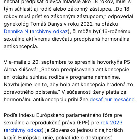
nechať predpísať dievča mladšie ako 18 rokov, musí s
tým súhlasiť aj rodič alebo zákonný zástupca. „Do 18
rokov musí prísť so zákonným zástupcom,“ odpovedal
gynekológ Tomáš Danys v roku 2022 na otázku
Denníka N
(
archívny odkaz
), či môže byť 16-ročnému
sexuálne aktívnemu dievčaťu predpísaná hormonálna
antikoncepcia.
V e-maile z 20. septembra to spresnila hovorkyňa PS
Alena Kuišová: „Spôsob predpisovania antikoncepcie
ani otázku súhlasu rodiča v programe nemeníme.
Navrhujeme len to, aby bola antikoncepcia hradená zo
zdravotného poistenia.“ V súčasnosti ženy platia za
hormonálnu antikoncepciu približne
desať eur mesačne
.
Podľa indexu Európskeho parlamentného fóra pre
sexuálne a reprodukčné práva (EPF) pre
rok 2023
(
archívny odkaz
) je Slovensko jednou z najhorších
krajín Európskej únie, pokiaľ ide o dostupnosť