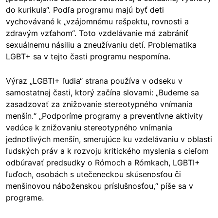
do kurikula“. Podľa programu majú byť deti
vychovávané k „vzájomnému rešpektu, rovnosti a
zdravým vzťahom“. Toto vzdelávanie má zabrániť
sexuálnemu násiliu a zneužívaniu detí. Problematika
LGBT+ sa v tejto časti programu nespomína.
Výraz „LGBTI+ ľudia“ strana používa v odseku v
samostatnej časti, ktorý začína slovami: „Budeme sa
zasadzovať za znižovanie stereotypného vnímania
menšín.“ „Podporíme programy a preventívne aktivity
vedúce k znižovaniu stereotypného vnímania
jednotlivých menšín, smerujúce ku vzdelávaniu v oblasti
ľudských práv a k rozvoju kritického myslenia s cieľom
odbúravať predsudky o Rómoch a Rómkach, LGBTI+
ľuďoch, osobách s utečeneckou skúsenosťou či
menšinovou náboženskou príslušnosťou,“ píše sa v
programe.