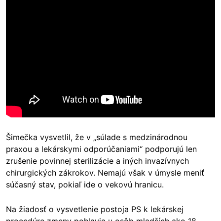
Šimečka vysvetlil, že v
„
súlade s medzinárodnou
praxou a lekárskymi odporúčaniami“ podporujú len
zrušenie povinnej sterilizácie a iných invazívnych
chirurgických zákrokov. Nemajú však v úmysle meniť
súčasný stav, pokiaľ ide o vekovú hranicu.
Na žiadosť o vysvetlenie postoja PS k lekárskej
procedúre zmeny pohlavia u osôb mladších ako 18