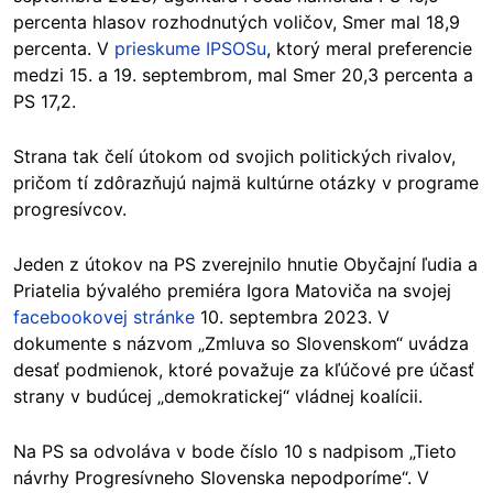
percenta hlasov rozhodnutých voličov, Smer mal 18,9
percenta. V
prieskume IPSOSu
, ktorý meral preferencie
medzi 15. a 19. septembrom, mal Smer 20,3 percenta a
PS 17,2.
Strana tak čelí útokom od svojich politických rivalov,
pričom tí zdôrazňujú najmä kultúrne otázky v programe
progresívcov.
Jeden z útokov na PS zverejnilo hnutie Obyčajní ľudia a
Priatelia bývalého premiéra Igora Matoviča na svojej
facebookovej stránke
10. septembra 2023. V
dokumente s názvom „Zmluva so Slovenskom“ uvádza
desať podmienok, ktoré považuje za kľúčové pre účasť
strany v budúcej „demokratickej“ vládnej koalícii.
Na PS sa odvoláva v bode číslo 10 s nadpisom „Tieto
návrhy Progresívneho Slovenska nepodporíme“. V