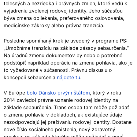
telesných a nezriedka i právnych zmien, ktoré vedú k
vyjadreniu zvolenej rodovej identity. Jeho súčasťou
býva zmena obliekania, preferovaného oslovovania,
medicínske zákroky alebo právna tranzícia.
Posledne spomínaný krok je uvedený v programe PS:
„Umožníme tranzíciu na základe zásady sebaurčenia.“
Na úradnú zmenu dokumentov by nebolo potrebné
podstúpiť napríklad operáciu na zmenu pohlavia, ako je
to vyžadované v súčasnosti. Právnu diskusiu o
koncepcii sebaurčenia
nájdete tu
.
V Európe
bolo Dánsko prvým štátom
, ktorý v roku
2014 zaviedol právne uznanie rodovej identity na
základe sebaurčenia. Trans osoba tam môže požiadať
o zmenu pohlavia v dokladoch, ak existujúce údaje
nezodpovedajú jej prežívaniu rodovej identity. Dostane
nové číslo sociálneho poistenia, nový zdravotný
preukaz, na základe ktorého môže požiadať o nový