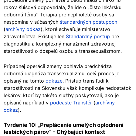
rokov Kuišová odpovedala, že ide o „čisto lekársku
odbornú tému“. Terapia pre neplnoleté osoby sa
nespomína v súčasných
štandardných postupoch
(
archívny odkaz
), ktoré schvaľuje ministerstvo
zdravotníctva. Existuje len
Štandardný postup
pre
diagnostiku a komplexný manažment zdravotnej
starostlivosti o dospelú osobu s transsexualizmom.
Prípadnej operácii zmeny pohlavia predchádza
odborná diagnóza transsexualizmu, celý proces je
opísaný na tomto
odkaze
. Prístup trans ľudí k
starostlivosti na Slovensku však komplikuje nedostatok
lekárov, ktorí by takéto služby poskytovali, ako je
opísané napríklad v
podcaste Transfér
(
archívny
odkaz
).
Tvrdenie 10: „Preplácanie umelých oplodnení
lesbických párov“ - Chýbajúci kontext