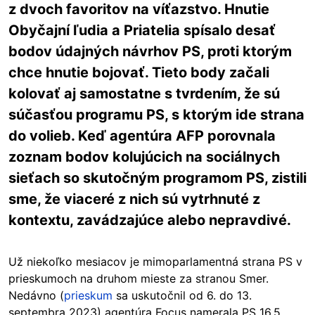
z dvoch favoritov na víťazstvo. Hnutie
Obyčajní ľudia a Priatelia spísalo desať
bodov údajných návrhov PS, proti ktorým
chce hnutie bojovať. Tieto body začali
kolovať aj samostatne s tvrdením, že sú
súčasťou programu PS, s ktorým ide strana
do volieb. Keď agentúra AFP porovnala
zoznam bodov kolujúcich na sociálnych
sieťach so skutočným programom PS, zistili
sme, že viaceré z nich sú vytrhnuté z
kontextu, zavádzajúce alebo nepravdivé.
Už niekoľko mesiacov je mimoparlamentná strana PS v
prieskumoch na druhom mieste za stranou Smer.
Nedávno (
prieskum
sa uskutočnil od 6. do 13.
septembra 2023) agentúra Focus namerala PS 16,5