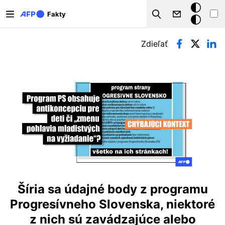
Skočiť na hlavný obsah
Tmavý
Fakty
Search
režim
Primárne karty
Zdieľať
Šíria sa údajné body z programu
Progresívneho Slovenska, niektoré
z nich sú zavádzajúce alebo