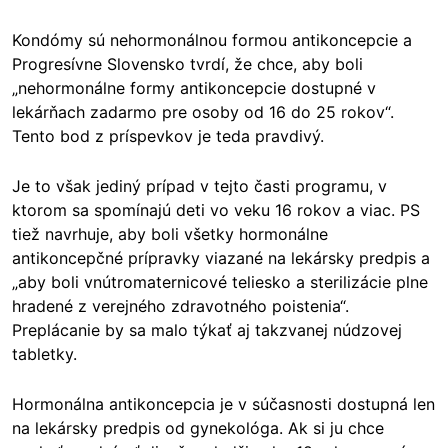
Kondómy sú nehormonálnou formou antikoncepcie a
Progresívne Slovensko tvrdí, že chce, aby boli
„nehormonálne formy antikoncepcie dostupné v
lekárňach zadarmo pre osoby od 16 do 25 rokov“.
Tento bod z príspevkov je teda pravdivý.
Je to však jediný prípad v tejto časti programu, v
ktorom sa spomínajú deti vo veku 16 rokov a viac. PS
tiež navrhuje, aby boli všetky hormonálne
antikoncepčné prípravky viazané na lekársky predpis a
„aby boli vnútromaternicové teliesko a sterilizácie plne
hradené z verejného zdravotného poistenia“.
Preplácanie by sa malo týkať aj takzvanej núdzovej
tabletky.
Hormonálna antikoncepcia je v súčasnosti dostupná len
na lekársky predpis od gynekológa. Ak si ju chce