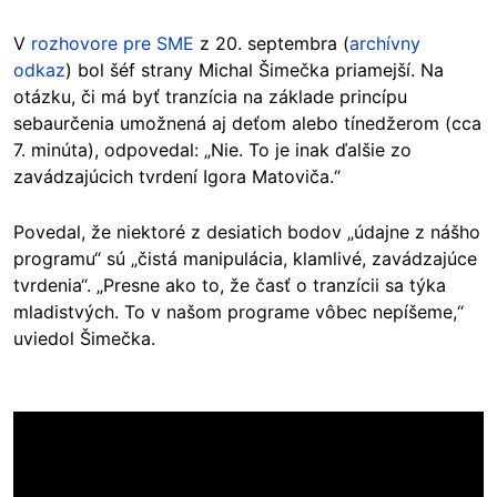
V
rozhovore pre SME
z 20. septembra (
archívny
odkaz
) bol šéf strany Michal Šimečka priamejší. Na
otázku, či má byť tranzícia na základe princípu
sebaurčenia umožnená aj deťom alebo tínedžerom (cca
7. minúta), odpovedal: „Nie. To je inak ďalšie zo
zavádzajúcich tvrdení Igora Matoviča.“
Povedal, že niektoré z desiatich bodov „údajne z nášho
programu“ sú „čistá manipulácia, klamlivé, zavádzajúce
tvrdenia“. „Presne ako to, že časť o tranzícii sa týka
mladistvých. To v našom programe vôbec nepíšeme,“
uviedol Šimečka.