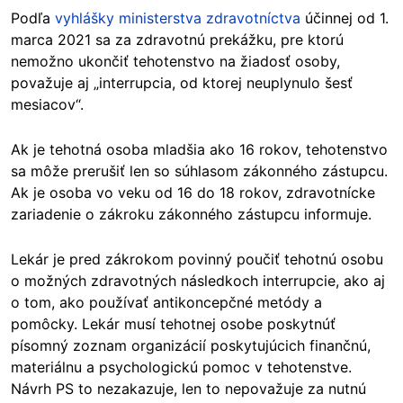
Podľa
vyhlášky ministerstva zdravotníctva
účinnej od 1.
marca 2021 sa za zdravotnú prekážku, pre ktorú
nemožno ukončiť tehotenstvo na žiadosť osoby,
považuje aj „interrupcia, od ktorej neuplynulo šesť
mesiacov“.
Ak je tehotná osoba mladšia ako 16 rokov, tehotenstvo
sa môže prerušiť len so súhlasom zákonného zástupcu.
Ak je osoba vo veku od 16 do 18 rokov, zdravotnícke
zariadenie o zákroku zákonného zástupcu informuje.
Lekár je pred zákrokom povinný poučiť tehotnú osobu
o možných zdravotných následkoch interrupcie, ako aj
o tom, ako používať antikoncepčné metódy a
pomôcky. Lekár musí tehotnej osobe poskytnúť
písomný zoznam organizácií poskytujúcich finančnú,
materiálnu a psychologickú pomoc v tehotenstve.
Návrh PS to nezakazuje, len to nepovažuje za nutnú