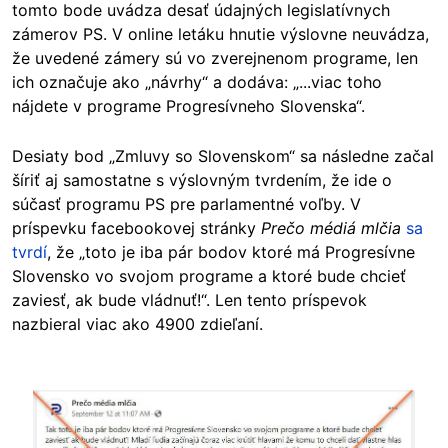
tomto bode uvádza desať
údajných
legislatívnych
zámerov PS. V online letáku hnutie výslovne neuvádza,
že uvedené zámery sú vo zverejnenom programe, len
ich označuje ako „návrhy“ a dodáva: „...viac toho
nájdete v programe Progresívneho Slovenska“.
Desiaty bod „Zmluvy so Slovenskom“ sa následne začal
šíriť aj samostatne s výslovným tvrdením, že ide o
súčasť programu PS pre parlamentné voľby. V
príspevku facebookovej stránky
Prečo médiá mlčia
sa
tvrdí
, že „toto je iba pár bodov ktoré má Progresívne
Slovensko vo svojom programe a ktoré bude chcieť
zaviesť, ak bude vládnuť!“. Len tento príspevok
nazbieral viac ako 4900 zdieľaní.
Image