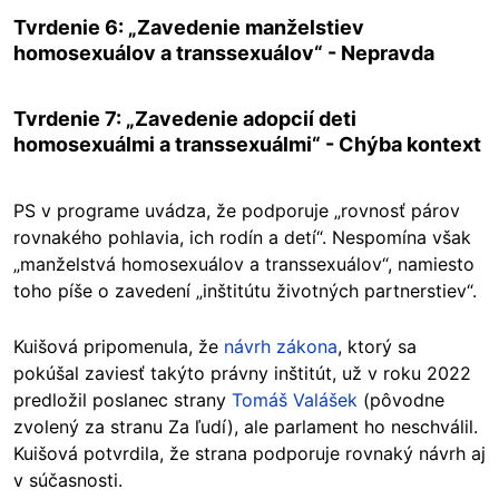
Tvrdenie 6: „Zavedenie manželstiev
homosexuálov a transsexuálov“ - Nepravda
Tvrdenie 7: „Zavedenie adopcií deti
homosexuálmi a transsexuálmi“ - Chýba kontext
PS v programe uvádza, že podporuje „rovnosť párov
rovnakého pohlavia, ich rodín a detí“. Nespomína však
„manželstvá homosexuálov a transsexuálov“, namiesto
toho píše o zavedení „inštitútu životných partnerstiev“.
Kuišová pripomenula, že
návrh zákona
, ktorý sa
pokúšal zaviesť takýto právny inštitút, už v roku 2022
predložil poslanec strany
Tomáš Valášek
(pôvodne
zvolený za stranu Za ľudí), ale parlament ho neschválil.
Kuišová potvrdila, že strana podporuje rovnaký návrh aj
v súčasnosti.