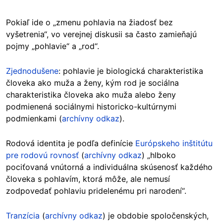
Pokiaľ ide o „zmenu pohlavia na žiadosť bez
vyšetrenia“, vo verejnej diskusii sa často zamieňajú
pojmy „pohlavie“ a „rod“.
Zjednodušene
: pohlavie je biologická charakteristika
človeka ako muža a ženy, kým rod je sociálna
charakteristika človeka ako muža alebo ženy
podmienená sociálnymi historicko-kultúrnymi
podmienkami (
archívny odkaz
).
Rodová identita je podľa definície
Európskeho inštitútu
pre rodovú rovnosť
(
archívny odkaz
) „hlboko
pociťovaná vnútorná a individuálna skúsenosť každého
človeka s pohlavím, ktorá môže, ale nemusí
zodpovedať pohlaviu pridelenému pri narodení“.
Tranzícia
(
archívny odkaz
) je obdobie spoločenských,