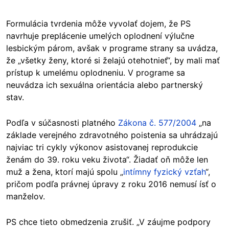
Formulácia tvrdenia môže vyvolať dojem, že PS
navrhuje preplácenie umelých oplodnení výlučne
lesbickým párom, avšak v programe strany sa uvádza,
že „všetky ženy, ktoré si želajú otehotnieť“, by mali mať
prístup k umelému oplodneniu. V programe sa
neuvádza ich sexuálna orientácia alebo partnerský
stav.
Podľa v súčasnosti platného
Zákona č. 577/2004
„na
základe verejného zdravotného poistenia sa uhrádzajú
najviac tri cykly výkonov asistovanej reprodukcie
ženám do 39. roku veku života“. Žiadať oň môže len
muž a žena, ktorí majú spolu „
intímny fyzický vzťah
“,
pričom podľa právnej úpravy z roku 2016 nemusí ísť o
manželov.
PS chce tieto obmedzenia zrušiť. „V záujme podpory