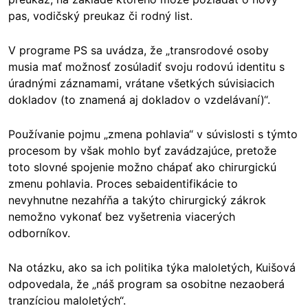
pas, vodičský preukaz či rodný list.
V programe PS sa uvádza, že „transrodové osoby
musia mať možnosť zosúladiť svoju rodovú identitu s
úradnými záznamami, vrátane všetkých súvisiacich
dokladov (to znamená aj dokladov o vzdelávaní)“.
Používanie pojmu „zmena pohlavia“ v súvislosti s týmto
procesom by však mohlo byť zavádzajúce, pretože
toto slovné spojenie možno chápať ako chirurgickú
zmenu pohlavia. Proces sebaidentifikácie to
nevyhnutne nezahŕňa a takýto chirurgický zákrok
nemožno vykonať bez vyšetrenia viacerých
odborníkov.
Na otázku, ako sa ich politika týka maloletých, Kuišová
odpovedala, že „náš program sa osobitne nezaoberá
tranzíciou maloletých“.