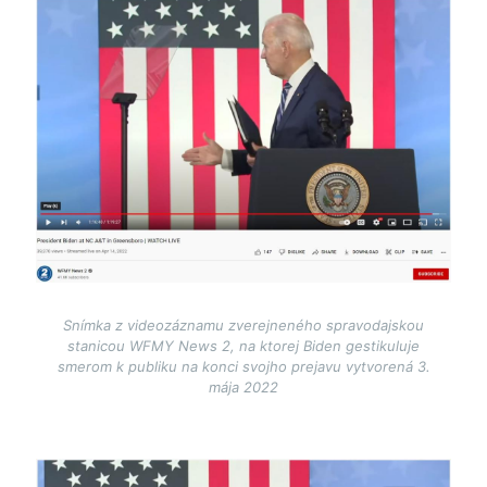
Image
Snímka z videozáznamu zverejneného spravodajskou
stanicou WFMY News 2, na ktorej Biden gestikuluje
smerom k publiku na konci svojho prejavu vytvorená 3.
mája 2022
Image