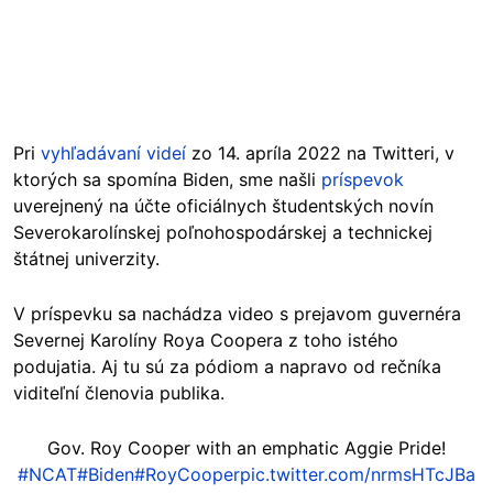
Pri
vyhľadávaní videí
zo 14. apríla 2022 na Twitteri, v
ktorých sa spomína Biden, sme našli
príspevok
uverejnený na účte oficiálnych študentských novín
Severokarolínskej poľnohospodárskej a technickej
štátnej univerzity.
V príspevku sa nachádza video s prejavom guvernéra
Severnej Karolíny Roya Coopera z toho istého
podujatia. Aj tu sú za pódiom a napravo od rečníka
viditeľní členovia publika.
Gov. Roy Cooper with an emphatic Aggie Pride!
#NCAT
#Biden
#RoyCooper
pic.twitter.com/nrmsHTcJBa