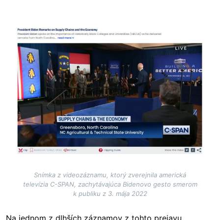
Image
Snímka z videozáznamu, ktorý zverejnila americká
televízia C-SPAN, zachytávajúca Bidenovo gesto smerom
k publiku z 3. mája 2022
Na jednom z dlhších záznamov z tohto prejavu