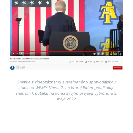
Snímka z videozáznamu zverejneného spravodajskou
stanicou WFMY News 2, na ktorej Biden gestikuluje
smerom k publiku na konci svojho prejavu vytvorená 3.
mája 2022