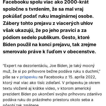
Facebooku spolu viac ako 2000-krát
spoločne s tvrdením, že sa mal vraj
pokúšať podať ruku imaginárnej osobe.
Zábery tohto prejavu z viacerých uhlov
však ukazujú, že po jeho pravici a za
pódiom sedelo publikum. Gesto, ktoré
Biden použil na konci prejavu, tak zrejme
smerovalo práve k ľuďom v obecenstve.
“Expert na dezorientáciu, Joe Biden, je taký mocný
muž, že si po príhovore bežne podáva ruku s duchmi,”
píše sa v
príspevku
na Facebooku z 15. apríla 2022,
ktorý mal viac ako tisíc zdieľaní. V príspevku je okrem
textu vložené aj krátke video, v ktorom americký
prezident Biden po ukončení svojho príhovoru
zdanlivo
podáva ruku do prázdneho priestoru okolo seba a
pôsobí tak zmätene.