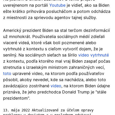
uverejnenom na portáli
Youtube
je vidieť, ako sa Biden
ešte krátko prihovára poslucháčom a potom odchádza
z miestnosti za sprievodu agentov tajnej služby.
Americký prezident Biden sa stal terčom dezinformácií
už mnohokrát. Používatelia sociálnych médií zdieľali
viaceré videá, ktoré však boli pozmenené alebo
vytrhnuté z kontextu s cieľom vytvoriť dojem, že je
senilný. Na sociálnych sieťach sa šírilo
video vytrhnuté
z kontextu, podľa ktorého mal vraj Biden zaspať počas
stretnutia s izraelským ministrom zahraničných vecí,
toto
upravené video, na ktorom podľa používateľov
pôsobil, akoby nevedel, kde sa nachádza, alebo toto
zavádzajúco zostrihané
video
, na ktorom Biden údajne
priznáva, že jeho predchodca Donald Trump je "stále
prezidentom".
13. mája 2022 Aktualizované za účelom opravy 