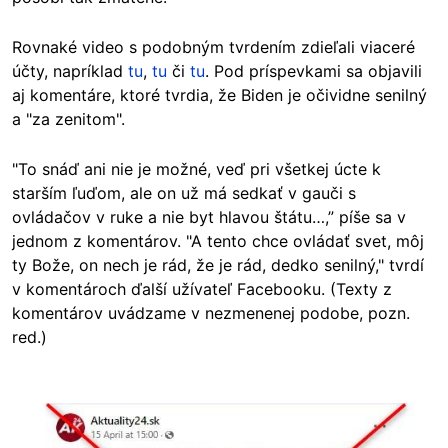
Rovnaké video s podobným tvrdením zdieľali viaceré
účty, napríklad
tu
,
tu
či
tu
. Pod príspevkami sa objavili
aj komentáre, ktoré tvrdia, že Biden je očividne senilný
a "za zenitom".
"To snáď ani nie je možné, veď pri všetkej úcte k
starším ľuďom, ale on už má sedkať v gauči s
ovládačov v ruke a nie byt hlavou štátu…,” píše sa v
jednom z komentárov. "A tento chce ovládať svet, môj
ty Bože, on nech je rád, že je rád, dedko senilný," tvrdí
v komentároch ďalší užívateľ Facebooku. (Texty z
komentárov uvádzame v nezmenenej podobe, pozn.
red.)
Image