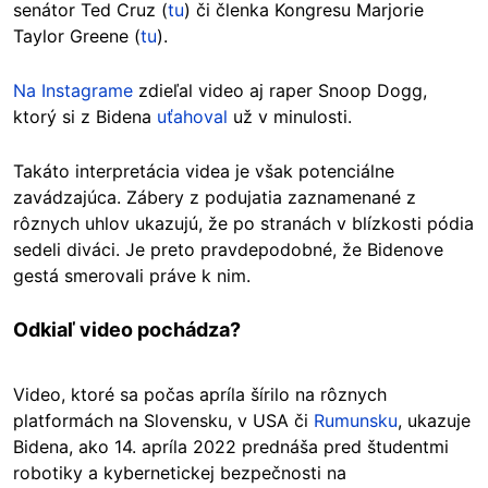
senátor Ted Cruz (
tu
) či členka Kongresu Marjorie
Taylor Greene (
tu
).
Na Instagrame
zdieľal video aj raper Snoop Dogg,
ktorý si z Bidena
uťahoval
už v minulosti.
Takáto interpretácia videa je však potenciálne
zavádzajúca. Zábery z podujatia zaznamenané z
rôznych uhlov ukazujú, že po stranách v blízkosti pódia
sedeli diváci. Je preto pravdepodobné, že Bidenove
gestá smerovali práve k nim.
Odkiaľ video pochádza?
Video, ktoré sa počas apríla šírilo na rôznych
platformách na Slovensku, v USA či
Rumunsku
, ukazuje
Bidena, ako 14. apríla 2022 prednáša pred študentmi
robotiky a kybernetickej bezpečnosti na