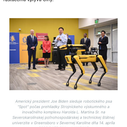
Image
Americký prezident Joe Biden sleduje robotického psa
"Spot" počas prehliadky Strojníckeho výskumného a
inovačného komplexu Harolda L. Martina Sr. na
Severokarolínskej poľnohospodárskej a technickej štátnej
univerzite v Greensboro v Severnej Karolíne dňa 14. apríla