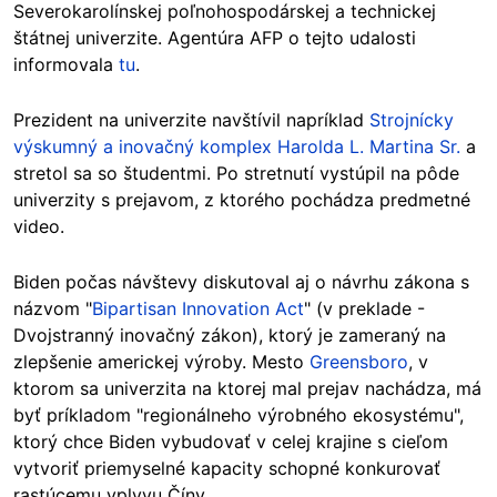
Severokarolínskej poľnohospodárskej a technickej
štátnej univerzite. Agentúra AFP o tejto udalosti
informovala
tu
.
Prezident na univerzite navštívil napríklad
Strojnícky
výskumný a inovačný komplex Harolda L. Martina Sr.
a
stretol sa so študentmi. Po stretnutí vystúpil na pôde
univerzity s prejavom, z ktorého pochádza predmetné
video.
Biden počas návštevy diskutoval aj o návrhu zákona s
názvom "
Bipartisan Innovation Act
" (v preklade -
Dvojstranný inovačný zákon), ktorý je zameraný na
zlepšenie americkej výroby. Mesto
Greensboro
, v
ktorom sa univerzita na ktorej mal prejav nachádza, má
byť príkladom "regionálneho výrobného ekosystému",
ktorý chce Biden vybudovať v celej krajine s cieľom
vytvoriť priemyselné kapacity schopné konkurovať
rastúcemu vplyvu Číny.