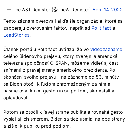
— The A&T Register (@TheATRegister)
April 14, 2022
Tento záznam overovali aj ďalšie organizácie, ktoré sa
zaoberajú overovaním faktov, napríklad
Politifact
a
LeadStories
.
Článok portálu Politifact uvádza, že vo
videozázname
celého Bidenovho prejavu, ktorý zverejnila americká
televízna spoločnosť C-SPAN, môžeme vidieť aj časť
snímanú z pravej strany amerického prezidenta. Po
skončení svojho prejavu - na zázname od 53. minúty -
sa Biden otočil k ľuďom zhromaždeným za ním a
nasmeroval k nim gesto rukou po tom, ako vstali a
aplaudovali.
Potom sa otočil k ľavej strane publika a rovnaké gesto
vyslal aj ich smerom. Biden sa tiež usmial na obe strany
a zišiel k publiku pred pódiom.