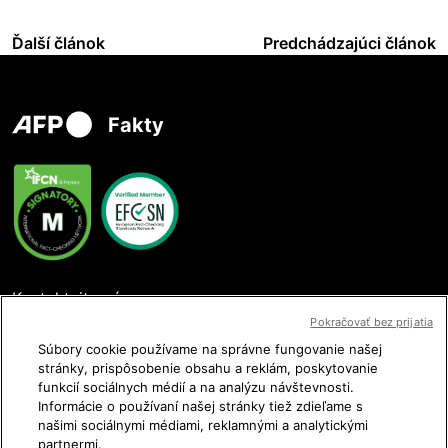
Ďalší článok
Predchádzajúci článok
Fakty
Kontaktujte nás
Pokračovať bez prijatia
Súbory cookie používame na správne fungovanie našej
stránky, prispôsobenie obsahu a reklám, poskytovanie
funkcií sociálnych médií a na analýzu návštevnosti.
Sledujte nás
Informácie o používaní našej stránky tiež zdieľame s
našimi sociálnymi médiami, reklamnými a analytickými
partnermi.