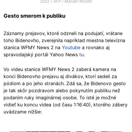
2022 ( AFP / Mandel NGAN)
Gesto smerom k publiku
Záznamy prejavov, ktoré odzneli na podujatí, vrátane
toho Bidenovho, zverejnila napríklad miestna televízna
stanica WFMY News 2 na
Youtube
a rovnako aj
spravodajský portál Yahoo News
tu
.
Vo videu stanice WFMY News 2 zaberá kamera na
konci Bidenovho prejavu aj divákov, ktorí sedeli za
pódiom a po jeho stranách. Zdá sa, že Bidenovo gesto
je tak skôr pozdravom alebo pokynutím publiku než
podaním ruky imaginárnej osobe. To isté je možné
vidieť ku koncu videa (od času 1:16:40), ktorého zábery
uvádzame nižšie: