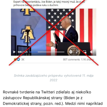
Snímka zavádzajúceho príspevku vyhotovená 11. mája
2022
Rovnaké tvrdenie na Twitteri zdieľalo aj niekoľko
zástupcov
Republikánskej strany
(Biden je z
Demokratickej strany, pozn. red.). Medzi nimi napríklad