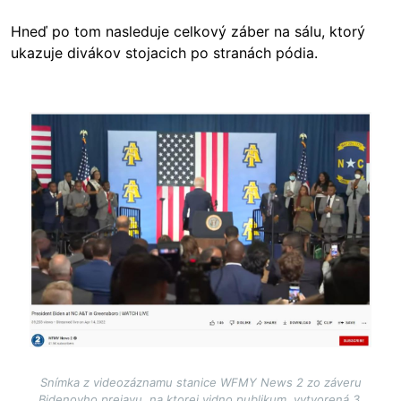
Hneď po tom nasleduje celkový záber na sálu, ktorý
ukazuje divákov stojacich po stranách pódia.
Image
Snímka z videozáznamu stanice WFMY News 2 zo záveru
Bidenovho prejavu, na ktorej vidno publikum, vytvorená 3.