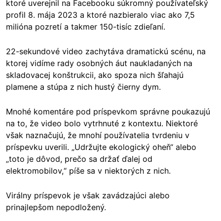
ktoré uverejnil na Facebooku súkromný používateľský
profil 8. mája 2023 a ktoré nazbieralo viac ako 7,5
milióna pozretí a takmer 150-tisíc zdieľaní.
22-sekundové video zachytáva dramatickú scénu, na
ktorej vidíme rady osobných áut naukladaných na
skladovacej konštrukcii, ako spoza nich šľahajú
plamene a stúpa z nich hustý čierny dym.
Mnohé komentáre pod príspevkom správne poukazujú
na to, že video bolo vytrhnuté z kontextu. Niektoré
však naznačujú, že mnohí používatelia tvrdeniu v
príspevku uverili. „Udržujte ekologický oheň“ alebo
„toto je dôvod, prečo sa držať ďalej od
elektromobilov,“ píše sa v niektorých z nich.
Virálny príspevok je však zavádzajúci alebo
prinajlepšom nepodložený.