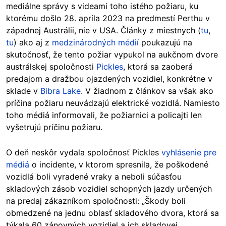
mediálne správy s videami toho istého požiaru, ku
ktorému došlo 28. apríla 2023 na predmestí Perthu v
západnej Austrálii, nie v USA. Články z miestnych (
tu
,
tu
) ako aj z
medzinárodných médií
poukazujú na
skutočnosť, že tento požiar vypukol na aukčnom dvore
austrálskej spoločnosti
Pickles
, ktorá sa zaoberá
predajom a dražbou ojazdených vozidiel, konkrétne v
sklade v
Bibra Lake
. V žiadnom z článkov sa však ako
príčina požiaru neuvádzajú elektrické vozidlá. Namiesto
toho médiá informovali, že požiarnici a policajti len
vyšetrujú príčinu požiaru.
O deň neskôr vydala spoločnosť Pickles
vyhlásenie pre
médiá
o incidente, v ktorom spresnila, že poškodené
vozidlá boli vyradené vraky a neboli súčasťou
skladových zásob vozidiel schopných jazdy určených
na predaj zákazníkom spoločnosti: „Škody boli
obmedzené na jednu oblasť skladového dvora, ktorá sa
týkala 60 zánovných vozidiel a ich skladovej