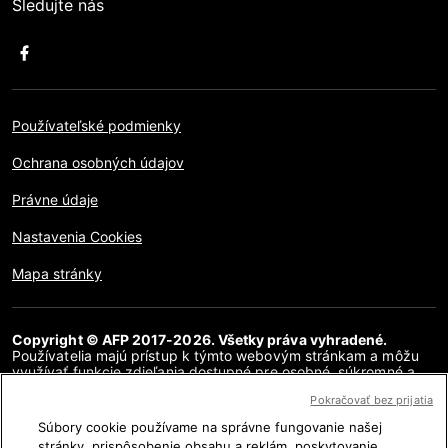
Sledujte nás
Používateľské podmienky
Ochrana osobných údajov
Právne údaje
Nastavenia Cookies
Mapa stránky
Copyright © AFP 2017-2026. Všetky práva vyhradené.
Používatelia majú prístup k týmto webovým stránkam a môžu
využívať funkcie zdieľania dostupné pre osobné, súkromné a
nekomerčné účely. Akékoľvek iné použitie, najmä akákoľvek
Pokračovať bez prijatia
reprodukcia, komunikácia pre verejnosť alebo distribúcia
obsahu tejto webovej stránky, či už v celku alebo čiastočne, na
Súbory cookie používame na správne fungovanie našej
akékoľvek iné účely a/alebo akýmkoľvek iným spôsobom, bez
stránky, prispôsobenie obsahu a reklám, poskytovanie