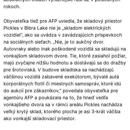
rokoch.
Obyvateľka tiež pre AFP uviedla, že skladový priestor
Pickles v Bibra Lake nie je „skladom elektrických
vozidiel“, ako sa uvádza v zavádzajúcich príspevkoch
na sociálnych sieťach. „Nie, je to aukčný dvor.
Autovraky alebo inak poškodené vozidlá sa skladujú na
vonkajšom skladovom dvore. Tie, ktoré zasiahol požiar,
majú zvyčajne nižšiu hodnotu a dostávajú sa do dražby
pre šrotoviská. V budove skladiska sa nachádzajú
väčšinou vozidlá zabavené exekútorom, bývalé autá
korporátnych flotíl či miestnych samospráv, ktoré idú
do aukcií pre zákazníkov,“ povedala obyvateľka pre
agentúru AFP a poukázala na to, že hneď vedľa
vonkajšieho dvora sa v rámci areálu Pickles nachádza
veľký krytý sklad, ktorého plocha je asi 3-krát väčšia
ako vonkajší skladovací priestor.