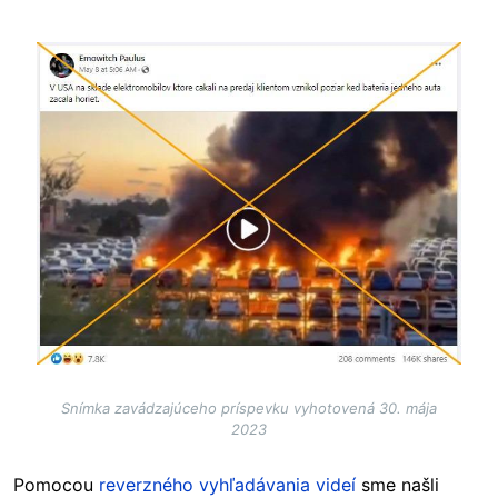
Image
Snímka zavádzajúceho príspevku vyhotovená 30. mája
2023
Pomocou
reverzného vyhľadávania videí
sme našli