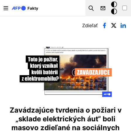
Skočiť na hlavný obsah
Tmavý
Fakty
Search
režim
Primárne karty
Zdieľať
Zavádzajúce tvrdenia o požiari v
„sklade elektrických áut“ boli
masovo zdieľané na sociálnych