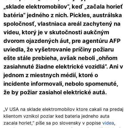
„sklade elektromobilov“, keď „začala horieť
batéria“ jedného z nich. Pickles, austrálska
spoločnosť, vlastniaca areál zachytený na
videu, ktorý je v skutočnosti aukčným
dvorom ojazdených áut, pre agentúru AFP
uviedla, že vyšetrovanie príčiny požiaru
ešte stále prebieha, avšak neboli „ohňom
zasiahnuté žiadne elektrické vozidlá“. Ani v
jednom z miestnych médií, ktoré o
incidente informovali, nebolo spomenuté,
že by požiar zasiahol elektrické autá.
„V USA na sklade elektromobilov ktore cakali na predaj
klientom vznikol poziar ked bateria jedneho auta
zacala horiet,“ píše sa po slovensky v popise
videa
,