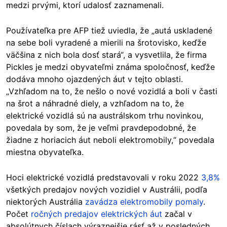
medzi prvými, ktorí udalosť zaznamenali.
Používateľka pre AFP tiež uviedla, že „autá uskladené
na sebe boli vyradené a mierili na šrotovisko, keďže
väčšina z nich bola dosť stará“, a vysvetlila, že firma
Pickles je medzi obyvateľmi známa spoločnosť, keďže
dodáva mnoho ojazdených áut v tejto oblasti.
„Vzhľadom na to, že nešlo o nové vozidlá a boli v časti
na šrot a náhradné diely, a vzhľadom na to, že
elektrické vozidlá sú na austrálskom trhu novinkou,
povedala by som, že je veľmi pravdepodobné, že
žiadne z horiacich áut neboli elektromobily,“ povedala
miestna obyvateľka.
Hoci elektrické vozidlá predstavovali v roku 2022
3,8%
všetkých predajov nových vozidiel v Austrálii, podľa
niektorých Austrália
zavádza elektromobily pomaly
.
Počet
ročných predajov elektrických áut
začal v
absolútnych číslach výraznejšie rásť až v posledných