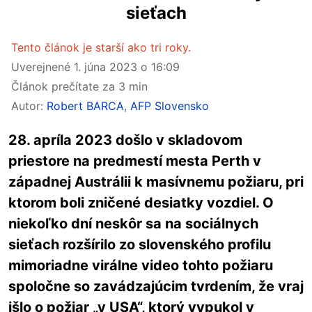
sieťach
Tento článok je starší ako tri roky.
Uverejnené
1. júna 2023 o 16:09
Článok prečítate za 3 min
Autor:
Robert BARCA
,
AFP Slovensko
28. apríla 2023 došlo v skladovom
priestore na predmestí mesta Perth v
západnej Austrálii k masívnemu požiaru, pri
ktorom boli zničené desiatky vozdiel. O
niekoľko dní neskôr sa na sociálnych
sieťach rozšírilo zo slovenského profilu
mimoriadne virálne video tohto požiaru
spoločne so zavádzajúcim tvrdením, že vraj
išlo o požiar „v USA“, ktorý vypukol v