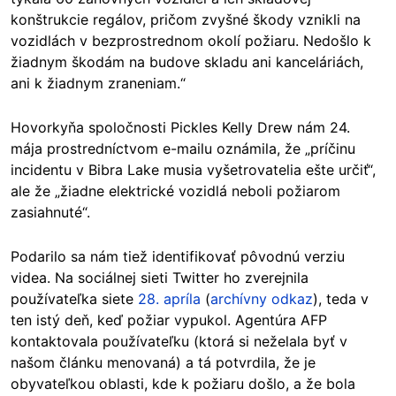
konštrukcie regálov, pričom zvyšné škody vznikli na
vozidlách v bezprostrednom okolí požiaru. Nedošlo k
žiadnym škodám na budove skladu ani kanceláriách,
ani k žiadnym zraneniam.“
Hovorkyňa spoločnosti Pickles Kelly Drew nám 24.
mája prostredníctvom e-mailu oznámila, že „príčinu
incidentu v Bibra Lake musia vyšetrovatelia ešte určiť“,
ale že „žiadne elektrické vozidlá neboli požiarom
zasiahnuté“.
Podarilo sa nám tiež identifikovať pôvodnú verziu
videa. Na sociálnej sieti Twitter ho zverejnila
používateľka siete
28. apríla
(
archívny odkaz
), teda v
ten istý deň, keď požiar vypukol. Agentúra AFP
kontaktovala používateľku (ktorá si neželala byť v
našom článku menovaná) a tá potvrdila, že je
obyvateľkou oblasti, kde k požiaru došlo, a že bola