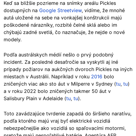
Keď sa bližšie pozrieme na snímky areálu Pickles
dostupných na
Google Streetview
, vidíme, že mnohé
autá uložené na sebe na vonkajšej konštrukcii majú
poškodené nárazníky, rozbité čelné sklá alebo im
chýbajú zadné svetlá, čo naznačuje, že nejde o nové
modely.
Podľa austrálskych médií nešlo o prvý podobný
incident. Za posledné desaťročie sa vyskytli aj iné
prípady požiarov na aukčných dvoroch Pickles na iných
miestach v Austrálii. Napríklad v roku
2016
bolo
zničených viac ako sto áut v Milperre v Sydney (
tu
,
tu
)
a v roku 2022 bolo zničených takmer 50 áut v
Salisbury Plain v Adelaide (
tu
,
tu
).
Toto zavádzajúce tvrdenie zapadá do širšieho naratívu,
podľa ktorého majú vraj byť elektrické vozidlá
nebezpečnejšie ako vozidlá so spaľovacími motormi,
pretože majú nespoľahlivé batérie. Agentúra AFP