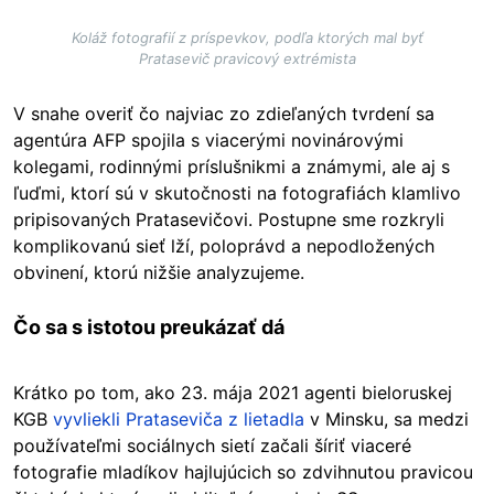
Koláž fotografií z príspevkov, podľa ktorých mal byť
Pratasevič pravicový extrémista
V snahe overiť čo najviac zo zdieľaných tvrdení sa
agentúra AFP spojila s viacerými novinárovými
kolegami, rodinnými príslušnikmi a známymi, ale aj s
ľuďmi, ktorí sú v skutočnosti na fotografiách klamlivo
pripisovaných Pratasevičovi. Postupne sme rozkryli
komplikovanú sieť lží, poloprávd a nepodložených
obvinení, ktorú nižšie analyzujeme.
Čo sa s istotou preukázať dá
Krátko po tom, ako 23. mája 2021 agenti bieloruskej
KGB
vyvliekli Prataseviča z lietadla
v Minsku, sa medzi
používateľmi sociálnych sietí začali šíriť viaceré
fotografie mladíkov hajlujúcich so zdvihnutou pravicou