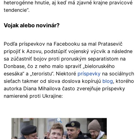
heterogénne hnutie, aj keď má zjavné krajne pravicové
tendencie“.
Vojak alebo novinár?
Podľa príspevkov na Facebooku sa mal Pratasevič
pripojiť k Azovu, podstúpiť vojenský výcvik a následne
sa zúčastniť bojov proti proruským separatistom na
Donbase, čo z neho malo spraviť „bieloruského
esesáka“ a „teroristu“. Niektoré
príspevky
na sociálnych
sieťach takmer od slova doslova kopírujú
blog
, ktorého
autorka Diana Mihailova často zverejňuje príspevky
namierené proti Ukrajine:
Image