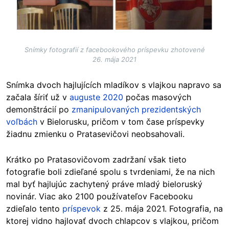
Snímky fotografií z facebookového príspevku zhotovené
26. mája 2021
Snímka dvoch hajlujících mladíkov s vlajkou napravo sa
začala šíriť už v
auguste 2020
počas masových
demonštrácií po
zmanipulovaných prezidentských
voľbách
v Bielorusku, pričom v tom čase príspevky
žiadnu zmienku o Pratasevičovi neobsahovali.
Krátko po Pratasovičovom zadržaní však tieto
fotografie boli zdieľané spolu s tvrdeniami, že na nich
mal byť hajlujúc zachytený práve mladý bieloruský
novinár. Viac ako 2100 používateľov Facebooku
zdieľalo tento
príspevok
z 25. mája 2021. Fotografia, na
ktorej vidno hajlovať dvoch chlapcov s vlajkou, pričom