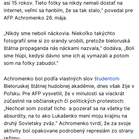
asi 15 rokov. Tieto fotky sa nikdy nemali dostať na
internet, veľmi sa hanbím, že sa tak stalo,“ povedal pre
AFP Achromenko 26. mája.
„Nikdy sme neboli náckovia. Niekoľko takýchto
fotografií sme si zo srandy urobili, pretože bieloruská
štátna propaganda nás náckami nazvala,“ dodáva, „Boli
sme hlúpi, kedysi dávno sme ich aj vymazali a potom
som na fotky zabudol.“
Achromenko bol podľa vlastných slov
študentom
Bieloruskej štátnej hudobnej akadémie, dnes však žije v
Poľsku. Pre AFP vysvetlil, že v minulosti sa viackrát
zúčastnil na občianskych či politických protestoch:
„Nechcel som zostať ticho a pozerať sa na všetky tie
absurdity, na to ako Lukašenko mení moju krajinu na
druhý Sovietsky zväz.“ Achromenko tvrdí, že za svoje
aktivity bol opakovane podrobený represiám zo strany
režimu.