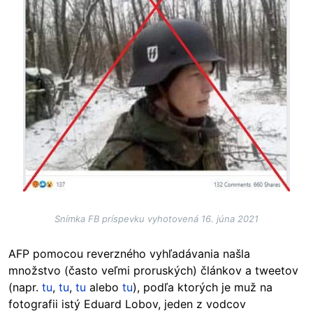
Snímka FB príspevku vyhotovená 16. júna 2021
AFP pomocou reverzného vyhľadávania našla
množstvo (často veľmi proruských) článkov a tweetov
(napr.
tu
,
tu
,
tu
alebo
tu
), podľa ktorých je muž na
fotografii istý Eduard Lobov, jeden z vodcov