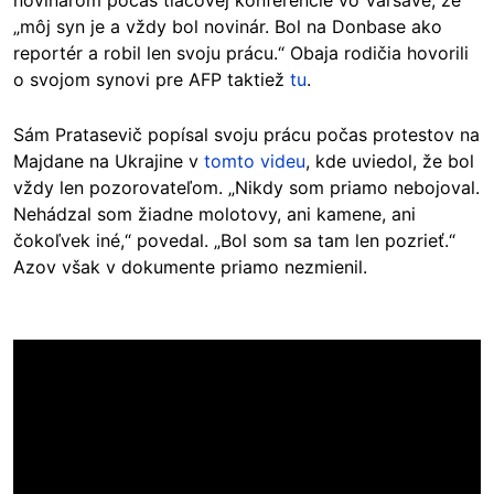
„môj syn je a vždy bol novinár. Bol na Donbase ako
reportér a robil len svoju prácu.“ Obaja rodičia hovorili
o svojom synovi pre AFP taktiež
tu
.
Sám Pratasevič popísal svoju prácu počas protestov na
Majdane na Ukrajine v
tomto videu
, kde uviedol, že bol
vždy len pozorovateľom. „Nikdy som priamo nebojoval.
Nehádzal som žiadne molotovy, ani kamene, ani
čokoľvek iné,“ povedal. „Bol som sa tam len pozrieť.“
Azov však v dokumente priamo nezmienil.