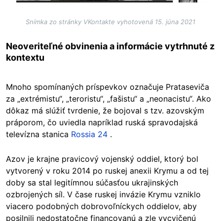
Snímka zo stránky VKontakte vyhotovená 15. júna 2021
Neoveriteľné obvinenia a informácie vytrhnuté z
kontextu
Mnoho spomínaných príspevkov označuje Prataseviča
za „extrémistu“, „teroristu“, „fašistu“ a „neonacistu“. Ako
dôkaz má slúžiť tvrdenie, že bojoval s tzv. azovským
práporom, čo uviedla napríklad ruská spravodajská
televízna stanica
Rossia 24
.
Azov je krajne pravicový vojenský oddiel, ktorý bol
vytvorený v roku 2014 po ruskej anexii Krymu a od tej
doby sa stal legitímnou súčasťou ukrajinských
ozbrojených síl. V čase ruskej invázie Krymu vzniklo
viacero podobných dobrovoľníckych oddielov, aby
posilnili nedostatočne financovanú a zle vycvičenú