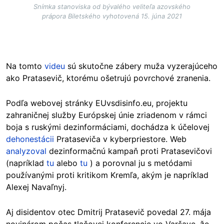
Snímka stanoviska od bývalého veliteľa azovského
prápora Biletského vyhotovená 15. júna 2021
Na tomto
videu
sú skutočne zábery muža vyzerajúceho
ako Pratasevič, ktorému ošetrujú povrchové zranenia.
Podľa webovej stránky EUvsdisinfo.eu, projektu
zahraničnej služby Európskej únie zriadenom v rámci
boja s ruskými dezinformáciami, dochádza k účelovej
dehonestácii
Prataseviča v kyberpriestore. Web
analyzoval
dezinformačnú kampaň proti Pratasevičovi
(napríklad
tu
alebo
tu
) a porovnal ju s metódami
používanými proti kritikom Kremľa, akým je napríklad
Alexej Navaľnyj.
Aj disidentov otec Dmitrij Pratasevič povedal 27. mája
novinárom počas tlačovej konferencie vo Varšave, že