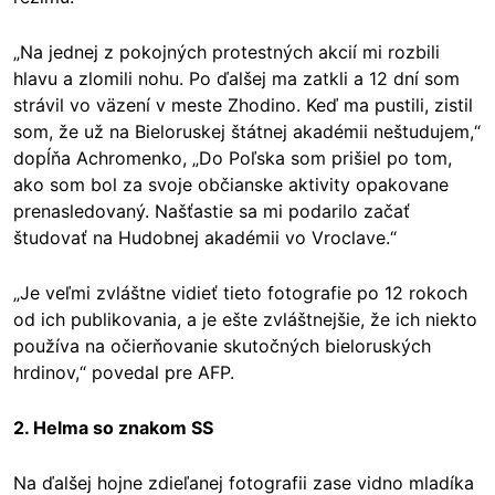
„Na jednej z pokojných protestných akcií mi rozbili
hlavu a zlomili nohu. Po ďalšej ma zatkli a 12 dní som
strávil vo väzení v meste Zhodino. Keď ma pustili, zistil
som, že už na Bieloruskej štátnej akadémii neštudujem,“
dopĺňa Achromenko, „Do Poľska som prišiel po tom,
ako som bol za svoje občianske aktivity opakovane
prenasledovaný. Našťastie sa mi podarilo začať
študovať na Hudobnej akadémii vo Vroclave.“
„Je veľmi zvláštne vidieť tieto fotografie po 12 rokoch
od ich publikovania, a je ešte zvláštnejšie, že ich niekto
používa na očierňovanie skutočných bieloruských
hrdinov,“ povedal pre AFP.
2. Helma so znakom SS
Na ďalšej hojne zdieľanej fotografii zase vidno mladíka