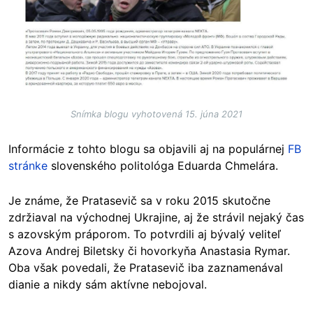
Snímka blogu vyhotovená 15. júna 2021
Informácie z tohto blogu sa objavili aj na populárnej
FB
stránke
slovenského politológa Eduarda Chmelára.
Je známe, že Pratasevič sa v roku 2015 skutočne
zdržiaval na východnej Ukrajine, aj že strávil nejaký čas
s azovským práporom. To potvrdili aj bývalý veliteľ
Azova Andrej Biletsky či hovorkyňa Anastasia Rymar.
Oba však povedali, že Pratasevič iba zaznamenával
dianie a nikdy sám aktívne nebojoval.