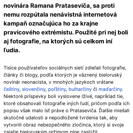
novinára Ramana Prataseviča, sa proti
nemu rozpútala nenávistná internetová
kampaň označujúca ho za krajne
pravicového extrémistu. Použité pri nej boli
aj fotografie, na ktorých sú celkom iní
ľudia.
Tisíce používateľov sociálnych sietí zdieľali fotografie,
články či blogy, podľa ktorých je väznený bieloruský
novinár neonacista, v mnohých jazykoch vrátane
češtiny
,
slovenčiny
,
poľštiny
,
bulharčiny
či
maďarčiny
.
Niektoré príspevky boli vyslovene lživé, napríklad tie,
ktoré obsahovali fotografie iných ľudí, pričom podľa ich
popisu však malo ísť práve o Prataseviča. Ďalšie miešali
skutočné udalosti a nepodložené tvrdenia tak, aby
vytvorili obraz nebezpečného zločinca, ktorý si svoje
zajatie bieloruským režimom plne zaslúžil.