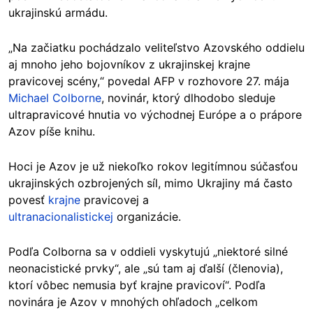
ukrajinskú armádu.
„Na začiatku pochádzalo veliteľstvo Azovského oddielu
aj mnoho jeho bojovníkov z ukrajinskej krajne
pravicovej scény,“ povedal AFP v rozhovore 27. mája
Michael Colborne
, novinár, ktorý dlhodobo sleduje
ultrapravicové hnutia vo východnej Európe a o prápore
Azov píše knihu.
Hoci je Azov je už niekoľko rokov legitímnou súčasťou
ukrajinských ozbrojených síl, mimo Ukrajiny má často
povesť
krajne
pravicovej a
ultranacionalistickej
organizácie.
Podľa Colborna sa v oddieli vyskytujú „niektoré silné
neonacistické prvky“, ale „sú tam aj ďalší (členovia),
ktorí vôbec nemusia byť krajne pravicoví“. Podľa
novinára je Azov v mnohých ohľadoch „celkom