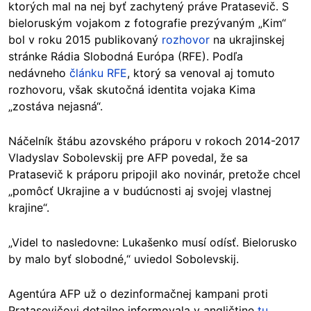
ktorých mal na nej byť zachytený práve Pratasevič. S
bieloruským vojakom z fotografie prezývaným „Kim“
bol v roku 2015 publikovaný
rozhovor
na ukrajinskej
stránke Rádia Slobodná Európa (RFE). Podľa
nedávneho
článku RFE
, ktorý sa venoval aj tomuto
rozhovoru, však skutočná identita vojaka Kima
„zostáva nejasná“.
Náčelník štábu azovského práporu v rokoch 2014-2017
Vladyslav Sobolevskij pre AFP povedal, že sa
Pratasevič k práporu pripojil ako novinár, pretože chcel
„pomôcť Ukrajine a v budúcnosti aj svojej vlastnej
krajine“.
„Videl to nasledovne: Lukašenko musí odísť. Bielorusko
by malo byť slobodné,“ uviedol Sobolevskij.
Agentúra AFP už o dezinformačnej kampani proti
Pratasevičovi detailne informovala v angličtine
tu
.