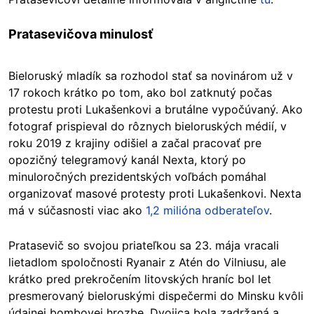
Pratasevičova minulosť
Bieloruský mladík sa rozhodol stať sa novinárom už v
17 rokoch krátko po tom, ako bol zatknutý počas
protestu proti Lukašenkovi a brutálne vypočúvaný. Ako
fotograf prispieval do rôznych bieloruských médií, v
roku 2019 z krajiny odišiel a začal pracovať pre
opozičný telegramový kanál Nexta, ktorý po
minuloročných prezidentských voľbách pomáhal
organizovať masové protesty proti Lukašenkovi. Nexta
má v súčasnosti viac ako
1,2 milióna odberateľov
.
Pratasevič so svojou priateľkou sa 23. mája vracali
lietadlom spoločnosti Ryanair z Atén do Vilniusu, ale
krátko pred prekročením litovských hraníc bol let
presmerovaný bieloruskými dispečermi do Minsku kvôli
údajnej bombovej hrozbe. Dvojica bola zadržaná a