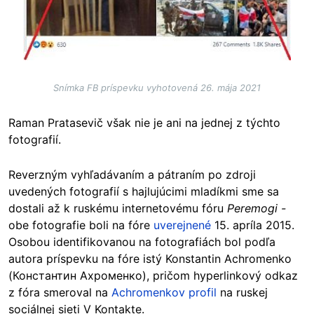
Snímka FB príspevku vyhotovená 26. mája 2021
Raman Pratasevič však nie je ani na jednej z týchto
fotografií.
Reverzným vyhľadávaním a pátraním po zdroji
uvedených fotografií s hajlujúcimi mladíkmi sme sa
dostali až k ruskému internetovému fóru
Peremogi -
obe fotografie boli na fóre
uverejnené
15. apríla 2015.
Osobou identifikovanou na fotografiách bol podľa
autora príspevku na fóre istý Konstantin Achromenko
(Константин Ахроменко), pričom hyperlinkový odkaz
z fóra smeroval na
Achromenkov profil
na ruskej
sociálnej sieti V Kontakte.