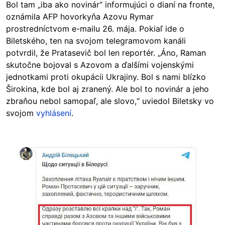
Bol tam „iba ako novinár“ informujúci o dianí na fronte,
oznámila AFP hovorkyňa Azovu Rymar
prostredníctvom e-mailu 26. mája. Pokiaľ ide o
Biletského, ten na svojom telegramovom kanáli
potvrdil, že Pratasevič bol len reportér. „Áno, Raman
skutočne bojoval s Azovom a ďalšími vojenskými
jednotkami proti okupácii Ukrajiny. Bol s nami blízko
Širokina, kde bol aj zranený. Ale bol to novinár a jeho
zbraňou nebol samopaľ, ale slovo,“ uviedol Biletsky vo
svojom
vyhlásení
.
Image