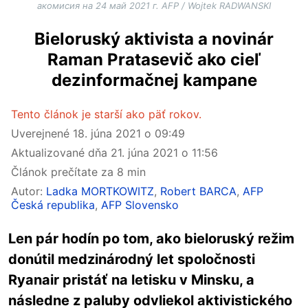
акомисия на 24 май 2021 г. AFP / Wojtek RADWANSKI
Bieloruský aktivista a novinár
Raman Pratasevič ako cieľ
dezinformačnej kampane
Tento článok je starší ako päť rokov.
Uverejnené
18. júna 2021 o 09:49
Aktualizované dňa
21. júna 2021 o 11:56
Článok prečítate za 8 min
Autor:
Ladka MORTKOWITZ
,
Robert BARCA
,
AFP
Česká republika
,
AFP Slovensko
Len pár hodín po tom, ako bieloruský režim
donútil medzinárodný let spoločnosti
Ryanair pristáť na letisku v Minsku, a
následne z paluby odvliekol aktivistického