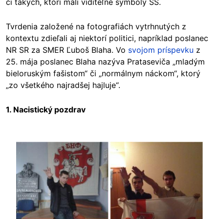
či takých, ktorí mali viditeľné symboly SS.
Tvrdenia založené na fotografiách vytrhnutých z
kontextu zdieľali aj niektorí politici, napríklad poslanec
NR SR za SMER Ľuboš Blaha. Vo
svojom príspevku
z
25. mája poslanec Blaha nazýva Prataseviča „mladým
bieloruským fašistom“ či „normálnym náckom“, ktorý
„zo všetkého najradšej hajluje“.
1. Nacistický pozdrav
Image