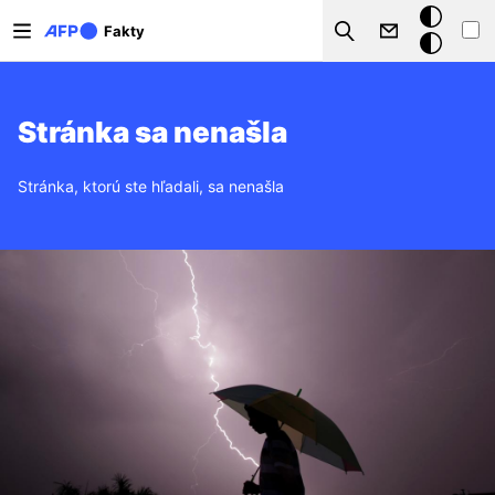
Skočiť na hlavný obsah
Tmavý
Fakty
Search
režim
Stránka sa nenašla
Stránka, ktorú ste hľadali, sa nenašla
Obrázok