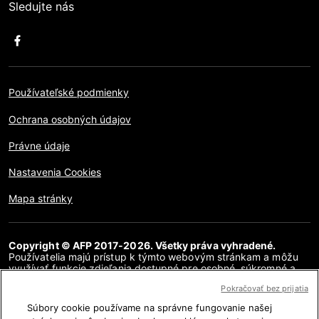
Sledujte nás
Používateľské podmienky
Ochrana osobných údajov
Právne údaje
Nastavenia Cookies
Mapa stránky
Copyright © AFP 2017-2026. Všetky práva vyhradené.
Používatelia majú prístup k týmto webovým stránkam a môžu
využívať funkcie zdieľania dostupné pre osobné, súkromné a
nekomerčné účely. Akékoľvek iné použitie, najmä akákoľvek
Pokračovať bez prijatia
reprodukcia, komunikácia pre verejnosť alebo distribúcia
obsahu tejto webovej stránky, či už v celku alebo čiastočne, na
Súbory cookie používame na správne fungovanie našej
akékoľvek iné účely a/alebo akýmkoľvek iným spôsobom, bez