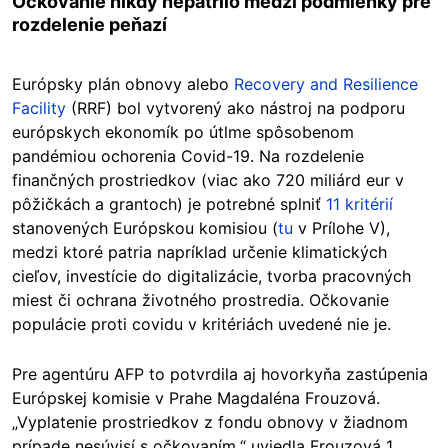
Očkovanie nikdy nepatrilo medzi podmienky pre
rozdelenie peňazí
Európsky plán obnovy alebo
Recovery and Resilience
Facility
(RRF) bol vytvorený ako nástroj na podporu
európskych ekonomík po útlme spôsobenom
pandémiou ochorenia Covid-19. Na rozdelenie
finančných prostriedkov (viac ako 720 miliárd eur v
pôžičkách a grantoch) je potrebné splniť
11 kritérií
stanovených Európskou komisiou (
tu
v Prílohe V),
medzi ktoré patria napríklad určenie klimatických
cieľov, investície do digitalizácie, tvorba pracovných
miest či ochrana životného prostredia. Očkovanie
populácie proti covidu v kritériách uvedené nie je.
Pre agentúru AFP to potvrdila aj hovorkyňa zastúpenia
Európskej komisie v Prahe Magdaléna Frouzová.
„Vyplatenie prostriedkov z fondu obnovy v žiadnom
prípade nesúvisí s očkovaním,“ uviedla Frouzová 1.