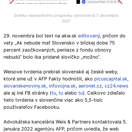
Snímka nepravdivého príspevku vyhotovená 7. decembra
2021
29. novembra bol text na akw.sk
editovaný
, pričom do
vety „Ak nebude mať Slovensko v blízkej dobe 75
percent zaočkovaných, peniaze z fondu obnovy
nebudú“ bolo iba pridané slovíčko „možno“.
Weisove tvrdenia prebrali slovenské aj české weby,
ktoré sme už v AFP Fakty hodnotili, ako
picuscapital.sk
,
slovanskenoviny.sk
,
infovojna.sk
,
aeronet.cz
,
cz24.news
ale aj iné FB stránky (
tu
,
tu
alebo
tu
). Celkovo zdieľalo
tieto tvrdenia v slovenčine viac ako 5,5-tisíc
používateľov Facebooku.
Advokátska kancelária Weis & Partners kontaktovala 5.
januára 2022 agentúru AFP, pričom uviedla, že web