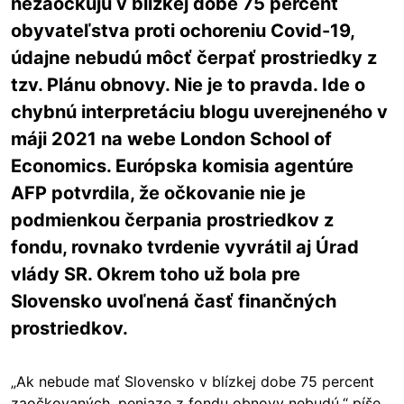
nezaočkujú v blízkej dobe 75 percent
obyvateľstva proti ochoreniu Covid-19,
údajne nebudú môcť čerpať prostriedky z
tzv. Plánu obnovy. Nie je to pravda. Ide o
chybnú interpretáciu blogu uverejneného v
máji 2021 na webe London School of
Economics. Európska komisia agentúre
AFP potvrdila, že očkovanie nie je
podmienkou čerpania prostriedkov z
fondu, rovnako tvrdenie vyvrátil aj Úrad
vlády SR. Okrem toho už bola pre
Slovensko uvoľnená časť finančných
prostriedkov.
„Ak nebude mať Slovensko v blízkej dobe 75 percent
zaočkovaných, peniaze z fondu obnovy nebudú,“ píše