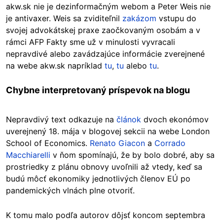
akw.sk nie je dezinformačným webom a Peter Weis nie
je antivaxer. Weis sa zviditeľnil
zakázom
vstupu do
svojej advokátskej praxe zaočkovaným osobám a v
rámci AFP Fakty sme už v minulosti vyvracali
nepravdivé alebo zavádzajúce informácie zverejnené
na webe akw.sk napríklad
tu
,
tu
alebo
tu
.
Chybne interpretovaný príspevok na blogu
Nepravdivý text odkazuje na
článok
dvoch ekonómov
uverejnený 18. mája v blogovej sekcii na webe London
School of Economics.
Renato Giacon
a
Corrado
Macchiarelli
v ňom spomínajú, že by bolo dobré, aby sa
prostriedky z plánu obnovy uvoľnili až vtedy, keď sa
budú môcť ekonomiky jednotlivých členov EÚ po
pandemických vlnách plne otvoriť.
K tomu malo podľa autorov dôjsť koncom septembra