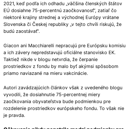
2021, keď podľa ich odhadu „väčšina členských štátov
EÚ dosiahne 75-percentnú zaočkovanosť“, zatiaľ čo
niektoré krajiny strednej a východnej Európy vrátane
Slovenska či Českej republiky „v tejto chvíli riskujú, že
budú zaostávať“.
Giacon ani Macchiarelli nepracujú pre Európsku komisiu
a ich závery nepredstavujú oficiálne stanovisko EK.
Taktiež nikde v blogu netvrdia, že čerpanie
prostriedkov z fondu by malo byť akýmsi spôsobom
priamo naviazané na mieru vakcinácie.
Autori zavádzajúcich článkov však z uvedeného blogu
vyvodili, že dosiahnutie 75-percentnej miery
zaočkovania obyvateľstva bude podmienkou pre
rozdelenie prostriedkov európskeho fondu. To však nie
je pravda.