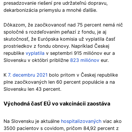
presadzovanie riešení pre udržateľnú dopravu,
dekarbonizácia priemyslu a mnohé ďalšie.
Dôkazom, že zaočkovanosť nad 75 percent nemá nič
spoločné s rozdeľovaním peňazí z fondu, je aj
skutočnosť, že Európska komisia už vyplatila časť
prostriedkov z fondu obnovy. Napríklad Českej
republike
vyplatila
v septembri 915 miliónov eur a
Slovensku v októbri približne
823 miliónov
eur.
K
7. decembru 2021
bolo pritom v Českej republike
plne zaočkovaných len 60 percent populácie a na
Slovensku len 43 percent.
Východná časť EÚ vo vakcinácii zaostáva
Na Slovensku je aktuálne
hospitalizovaných
viac ako
3500 pacientov s covidom, pričom 84,92 percent z