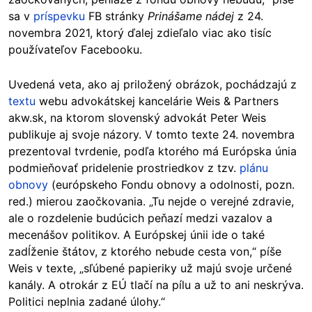
sa v
príspevku
FB stránky
Prinášame nádej
z 24.
novembra 2021, ktorý ďalej zdieľalo viac ako tisíc
používateľov Facebooku.
Uvedená veta, ako aj priložený obrázok, pochádzajú z
textu
webu advokátskej kancelárie Weis & Partners
akw.sk, na ktorom slovenský advokát Peter Weis
publikuje aj svoje názory. V tomto texte 24. novembra
prezentoval tvrdenie, podľa ktorého má Európska únia
podmieňovať pridelenie prostriedkov z tzv.
plánu
obnovy
(európskeho Fondu obnovy a odolnosti, pozn.
red.) mierou zaočkovania. „Tu nejde o verejné zdravie,
ale o rozdelenie budúcich peňazí medzi vazalov a
mecenášov politikov. A Európskej únii ide o také
zadĺženie štátov, z ktorého nebude cesta von,“ píše
Weis v texte, „sľúbené papieriky už majú svoje určené
kanály. A otrokár z EÚ tlačí na pílu a už to ani neskrýva.
Politici neplnia zadané úlohy.“