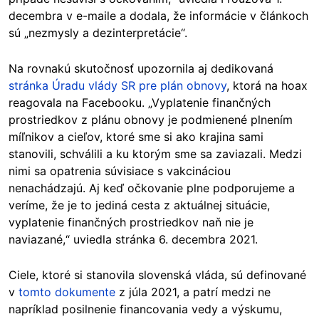
decembra v e-maile a dodala, že informácie v článkoch
sú „nezmysly a dezinterpretácie“.
Na rovnakú skutočnosť upozornila aj dedikovaná
stránka Úradu vlády SR pre plán obnovy
, ktorá na hoax
reagovala na Facebooku. „Vyplatenie finančných
prostriedkov z plánu obnovy je podmienené plnením
míľnikov a cieľov, ktoré sme si ako krajina sami
stanovili, schválili a ku ktorým sme sa zaviazali. Medzi
nimi sa opatrenia súvisiace s vakcináciou
nenachádzajú. Aj keď očkovanie plne podporujeme a
veríme, že je to jediná cesta z aktuálnej situácie,
vyplatenie finančných prostriedkov naň nie je
naviazané,“ uviedla stránka 6. decembra 2021.
Ciele, ktoré si stanovila slovenská vláda, sú definované
v
tomto dokumente
z júla 2021, a patrí medzi ne
napríklad posilnenie financovania vedy a výskumu,