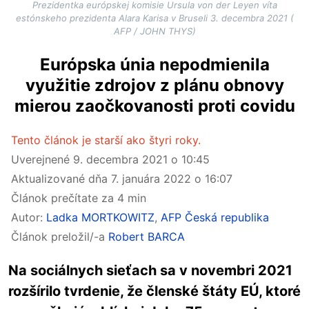
Prezidentka európskej komisie Ursula von der Leyen víta
estónskeho prezidenta Alara Karisa v Bruseli 3. decembra 2021 (
AFP / JOHN THYS)
Európska únia nepodmienila
využitie zdrojov z plánu obnovy
mierou zaočkovanosti proti covidu
Tento článok je starší ako štyri roky.
Uverejnené
9. decembra 2021 o 10:45
Aktualizované dňa
7. januára 2022 o 16:07
Článok prečítate za 4 min
Autor:
Ladka MORTKOWITZ
,
AFP Česká republika
Článok preložil/-a
Robert BARCA
Na sociálnych sieťach sa v novembri 2021
rozšírilo tvrdenie, že členské štáty EÚ, ktoré